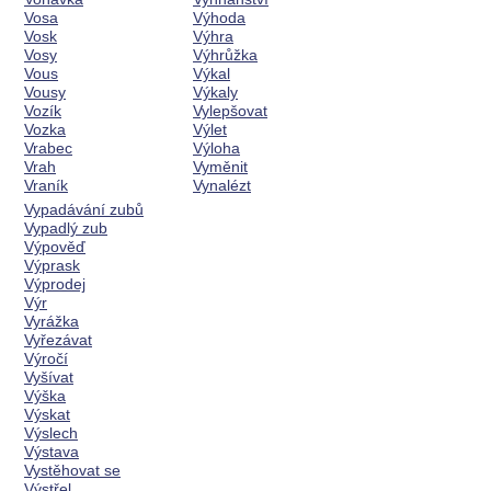
Vosa
Výhoda
Vosk
Výhra
Vosy
Výhrůžka
Vous
Výkal
Vousy
Výkaly
Vozík
Vylepšovat
Vozka
Výlet
Vrabec
Výloha
Vrah
Vyměnit
Vraník
Vynalézt
Vypadávání zubů
Vypadlý zub
Výpověď
Výprask
Výprodej
Výr
Vyrážka
Vyřezávat
Výročí
Vyšívat
Výška
Výskat
Výslech
Výstava
Vystěhovat se
Výstřel