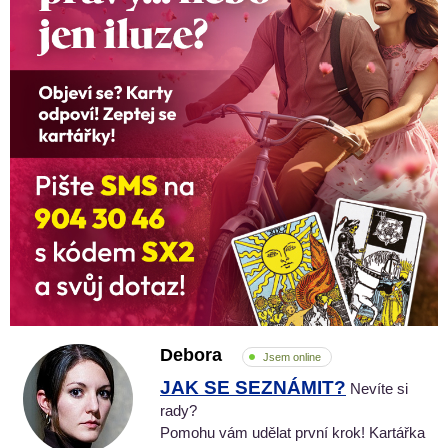
Debora
Jsem online
JAK SE SEZNÁMIT?
Nevíte si
rady?
Pomohu vám udělat první krok! Kartářka