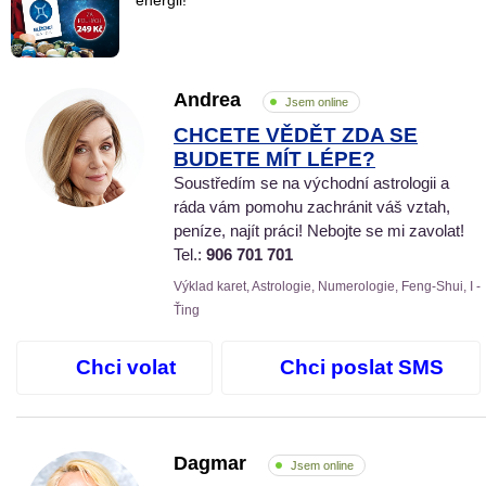
energii!
Andrea
Jsem online
CHCETE VĚDĚT ZDA SE
BUDETE MÍT LÉPE?
Soustředím se na východní astrologii a
ráda vám pomohu zachránit váš vztah,
peníze, najít práci! Nebojte se mi zavolat!
Tel.:
906 701 701
Výklad karet, Astrologie, Numerologie, Feng-Shui, I -
Ťing
Chci volat
Chci poslat SMS
Dagmar
Jsem online