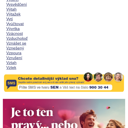
Vysvědčení
Výtah
Výtažek
Vytí
Vyúčtovat
Vývrtka
Vzácnost
Vzducholoď
Vznášet se
Vznešený
Vzpoura
Vzrušení
Vztah
Vztek