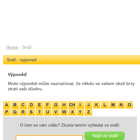
Home
- Snář
Snář - vypoved
Výpověď
Motiv výpovědi může naznačovat, že někdo ve vašem okolí brzy
ztratí vaši důvěru.
O čem se vám zdálo? Zkuste termín vyhledat ve snáři: