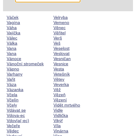
Váček
Velryba
Vagína
Vemeno
Váha
Věnec
Vajíčka
Věřitel
Válec
Verš
Válka
Veš
Vana
Veselost
Vana
Veslovat
Vánoce
Vesničan
Vánoční stromeček
Vesnice
Vápno
Vesta
Varhany
Vetešník
Vařit
Větev
Váza
Veverka
Vázanka
Věž
Včela
Vězeň
Včelín
Vězení
Včely
Vidět mrtvého
Vdávat se
Vidle
Vdova-ec
Vidlička
Vdov|a(-ec)
Vikýř
Večeře
Víla
Vědec
Vinárna