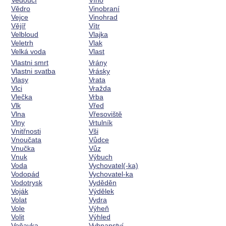
Vedoucí
Víno
Vědro
Vinobraní
Vejce
Vinohrad
Vějíř
Vítr
Velbloud
Vlajka
Veletrh
Vlak
Velká voda
Vlast
Vlastni smrt
Vrány
Vlastni svatba
Vrásky
Vlasy
Vrata
Vlci
Vražda
Vlečka
Vrba
Vlk
Vřed
Vlna
Vřesoviště
Vlny
Vrtulník
Vnitřnosti
Vši
Vnoučata
Vůdce
Vnučka
Vůz
Vnuk
Výbuch
Voda
Vychovatel(-ka)
Vodopád
Vychovatel-ka
Vodotrysk
Vyděděn
Voják
Výdělek
Volat
Vydra
Vole
Výheň
Volit
Výhled
Voňavka
Vyhnanství