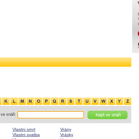
ve snáři:
Vlastni smrt
Vrány
Vlastni svatba
Vrásky