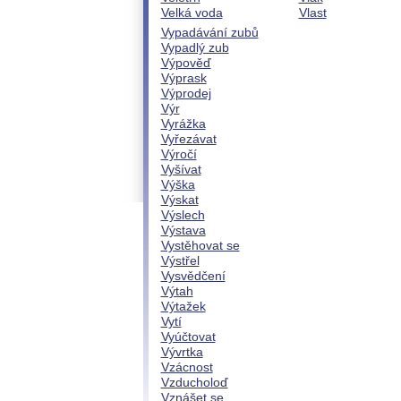
Velká voda
Vlast
Vypadávání zubů
Vypadlý zub
Výpověď
Výprask
Výprodej
Výr
Vyrážka
Vyřezávat
Výročí
Vyšívat
Výška
Výskat
Výslech
Výstava
Vystěhovat se
Výstřel
Vysvědčení
Výtah
Výtažek
Vytí
Vyúčtovat
Vývrtka
Vzácnost
Vzducholoď
Vznášet se