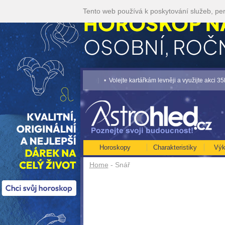
Tento web používá k poskytování služeb, per
SKOP NA ROK 2026...[více]
• Volejte kartářkám levněji a využijte akci 35kč/min! 
Horoskopy
Charakteristiky
Výk
Home
- Snář