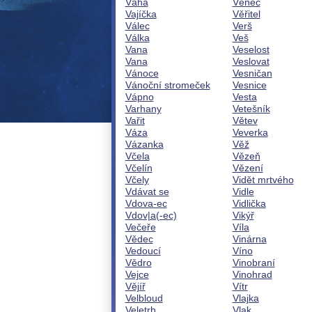
Váha
Věnec
Vajíčka
Věřitel
Válec
Verš
Válka
Veš
Vana
Veselost
Vana
Veslovat
Vánoce
Vesničan
Vánoční stromeček
Vesnice
Vápno
Vesta
Varhany
Vetešník
Vařit
Větev
Váza
Veverka
Vázanka
Věž
Včela
Vězeň
Včelín
Vězení
Včely
Vidět mrtvého
Vdávat se
Vidle
Vdova-ec
Vidlička
Vdov|a(-ec)
Vikýř
Večeře
Víla
Vědec
Vinárna
Vedoucí
Víno
Vědro
Vinobraní
Vejce
Vinohrad
Vějíř
Vítr
Velbloud
Vlajka
Veletrh
Vlak