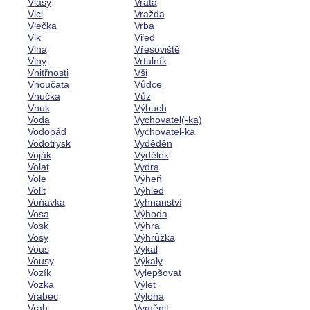
Vlasy
Vrata
Vlci
Vražda
Vlečka
Vrba
Vlk
Vřed
Vlna
Vřesoviště
Vlny
Vrtulník
Vnitřnosti
Vši
Vnoučata
Vůdce
Vnučka
Vůz
Vnuk
Výbuch
Voda
Vychovatel(-ka)
Vodopád
Vychovatel-ka
Vodotrysk
Vyděděn
Voják
Výdělek
Volat
Vydra
Vole
Výheň
Volit
Výhled
Voňavka
Vyhnanství
Vosa
Výhoda
Vosk
Výhra
Vosy
Výhrůžka
Vous
Výkal
Vousy
Výkaly
Vozík
Vylepšovat
Vozka
Výlet
Vrabec
Výloha
Vrah
Vyměnit