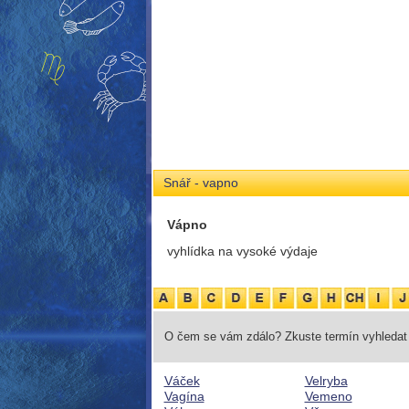
Snář - vapno
Vápno
vyhlídka na vysoké výdaje
O čem se vám zdálo? Zkuste termín vyhledat 
Váček
Velryba
Vagína
Vemeno