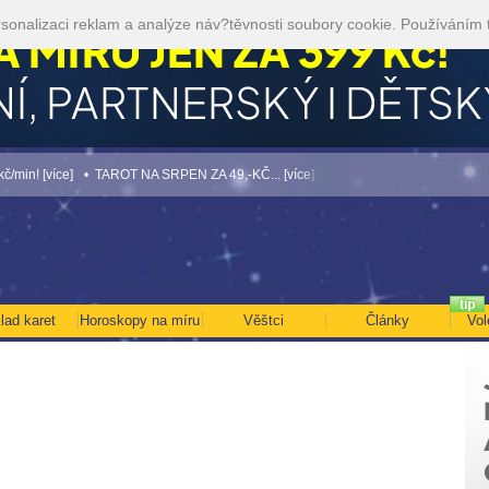
sonalizaci reklam a analýze náv?těvnosti soubory cookie. Používáním 
[více]
• TAROT NA SRPEN ZA 49,-KČ... [více]
• NEJVĚTŠÍ ROČNÍ HOROSKOP NA
lad karet
Horoskopy na míru
Věštci
Články
Vol