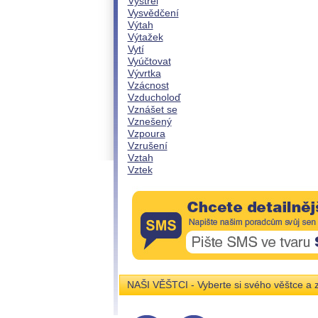
Výstřel
Vysvědčení
Výtah
Výtažek
Vytí
Vyúčtovat
Vývrtka
Vzácnost
Vzducholoď
Vznášet se
Vznešený
Vzpoura
Vzrušení
Vztah
Vztek
NAŠI VĚŠTCI - Vyberte si svého věštce a z