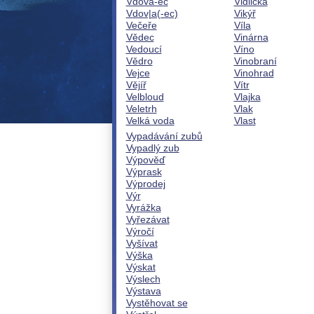
Vdova-ec
Vidlička
Vdov|a(-ec)
Vikýř
Večeře
Víla
Vědec
Vinárna
Vedoucí
Víno
Vědro
Vinobraní
Vejce
Vinohrad
Vějíř
Vítr
Velbloud
Vlajka
Veletrh
Vlak
Velká voda
Vlast
Vypadávání zubů
Vypadlý zub
Výpověď
Výprask
Výprodej
Výr
Vyrážka
Vyřezávat
Výročí
Vyšívat
Výška
Výskat
Výslech
Výstava
Vystěhovat se