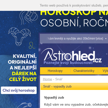
Tento web používá k poskytování služeb, per
-KČ... [více]
• Volejte kartářkám levněji a využijte akci 35kč/min! [více]
• NEJVĚ
Horoskopy
Charakteristiky
Výk
Home
- Snář
Snář - vypadly zub
Vypadlý zub
Když vám ve snu vypadne zub, očekávejt