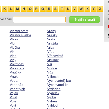
ve snáři:
Vlastni smrt
Vrány
Vlastni svatba
Vrásky
Vlasy
Vrata
Vlci
Vražda
Vlečka
Vrba
Vlk
Vřed
Vlna
Vřesoviště
Vlny
Vrtulník
Vnitřnosti
Vši
Vnoučata
Vůdce
Vnučka
Vůz
Vnuk
Výbuch
Voda
Vychovatel(-ka)
Vodopád
Vychovatel-ka
Vodotrysk
Vyděděn
Voják
Výdělek
Volat
Vydra
Vole
Výheň
Volit
Výhled