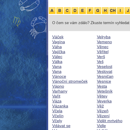
O čem se vám zdálo? Zkuste termín vyhledat 
Váček
Velryba
Vagína
Vemeno
Váha
Věnec
Vajíčka
Věřitel
Válec
Verš
Válka
Veš
Vana
Veselost
Vana
Veslovat
Vánoce
Vesničan
Vánoční stromeček
Vesnice
Vápno
Vesta
Varhany
Vetešník
Vařit
Větev
Váza
Veverka
Vázanka
Věž
Včela
Vězeň
Včelín
Vězení
Včely
Vidět mrtvého
Vdávat se
Vidle