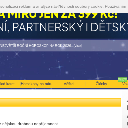
sonalizaci reklam a analýze náv?těvnosti soubory cookie. Používáním 
TŠÍ ROČNÍ HOROSKOP NA ROK 2026...[více]
• TAROT NA SRPEN ZA 49,-KČ... [
lad karet
Horoskopy na míru
Věštci
Články
Vol
e nějakou drobnou nepříjemnost.