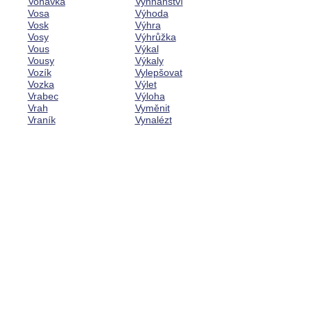
Voňavka
Vyhnanství
Vosa
Výhoda
Vosk
Výhra
Vosy
Výhrůžka
Vous
Výkal
Vousy
Výkaly
Vozík
Vylepšovat
Vozka
Výlet
Vrabec
Výloha
Vrah
Vyměnit
Vraník
Vynalézt