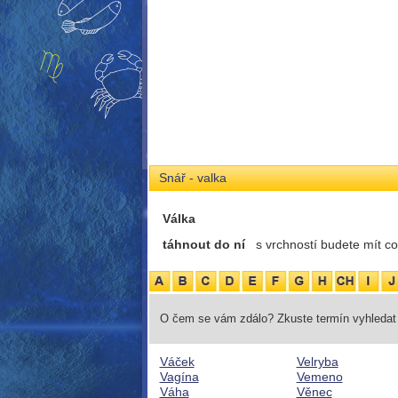
Snář - valka
Válka
táhnout do ní
s vrchností budete mít co
O čem se vám zdálo? Zkuste termín vyhledat 
Váček
Velryba
Vagína
Vemeno
Váha
Věnec