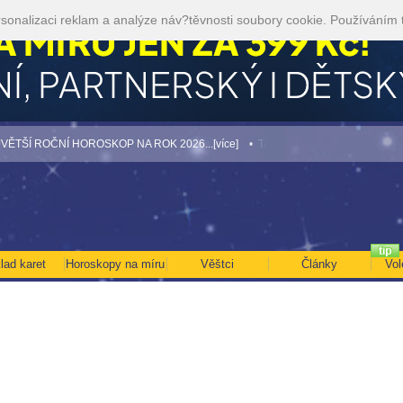
sonalizaci reklam a analýze náv?těvnosti soubory cookie. Používáním 
 ROČNÍ HOROSKOP NA ROK 2026...[více]
• TAROT NA SRPEN ZA 49,-KČ... [víc
lad karet
Horoskopy na míru
Věštci
Články
Vol