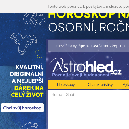
Tento web používá k poskytování služeb, per
... [více]
• Volejte kartářkám levněji a využijte akci 35kč/min! [více]
• NEJVĚTŠÍ
Horoskopy
Charakteristiky
Výk
Home
- Snář