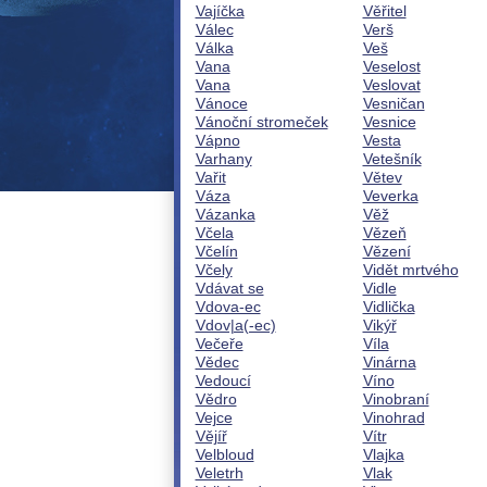
Vajíčka
Věřitel
Válec
Verš
Válka
Veš
Vana
Veselost
Vana
Veslovat
Vánoce
Vesničan
Vánoční stromeček
Vesnice
Vápno
Vesta
Varhany
Vetešník
Vařit
Větev
Váza
Veverka
Vázanka
Věž
Včela
Vězeň
Včelín
Vězení
Včely
Vidět mrtvého
Vdávat se
Vidle
Vdova-ec
Vidlička
Vdov|a(-ec)
Vikýř
Večeře
Víla
Vědec
Vinárna
Vedoucí
Víno
Vědro
Vinobraní
Vejce
Vinohrad
Vějíř
Vítr
Velbloud
Vlajka
Veletrh
Vlak