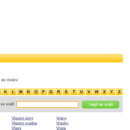
 do činění
ve snáři:
Vlastni smrt
Vrány
Vlastni svatba
Vrásky
Vlasy
Vrata