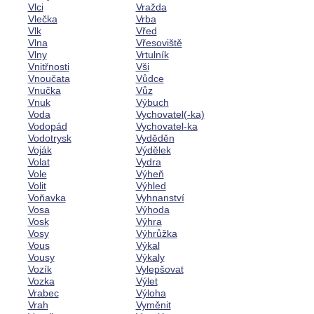
Vlci
Vražda
Vlečka
Vrba
Vlk
Vřed
Vlna
Vřesoviště
Vlny
Vrtulník
Vnitřnosti
Vši
Vnoučata
Vůdce
Vnučka
Vůz
Vnuk
Výbuch
Voda
Vychovatel(-ka)
Vodopád
Vychovatel-ka
Vodotrysk
Vyděděn
Voják
Výdělek
Volat
Vydra
Vole
Výheň
Volit
Výhled
Voňavka
Vyhnanství
Vosa
Výhoda
Vosk
Výhra
Vosy
Výhrůžka
Vous
Výkal
Vousy
Výkaly
Vozík
Vylepšovat
Vozka
Výlet
Vrabec
Výloha
Vrah
Vyměnit