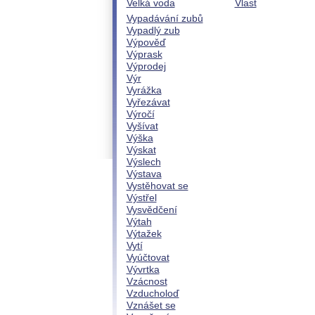
Velká voda
Vlast
Vypadávání zubů
Vypadlý zub
Výpověď
Výprask
Výprodej
Výr
Vyrážka
Vyřezávat
Výročí
Vyšívat
Výška
Výskat
Výslech
Výstava
Vystěhovat se
Výstřel
Vysvědčení
Výtah
Výtažek
Vytí
Vyúčtovat
Vývrtka
Vzácnost
Vzducholoď
Vznášet se