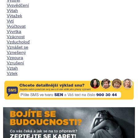
Výstřel
Vysvědčení
Výtah
Výtažek
Vytí
Vyúčtovat
Vývrtka
Vzácnost
Vzducholoď
Vznášet se
Vznešený
Vzpoura
Vzrušení
Vztah
Vztek