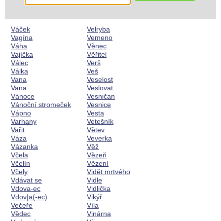
Váček
Velryba
Vagína
Vemeno
Váha
Věnec
Vajíčka
Věřitel
Válec
Verš
Válka
Veš
Vana
Veselost
Vana
Veslovat
Vánoce
Vesničan
Vánoční stromeček
Vesnice
Vápno
Vesta
Varhany
Vetešník
Vařit
Větev
Váza
Veverka
Vázanka
Věž
Včela
Vězeň
Včelín
Vězení
Včely
Vidět mrtvého
Vdávat se
Vidle
Vdova-ec
Vidlička
Vdov|a(-ec)
Vikýř
Večeře
Víla
Vědec
Vinárna