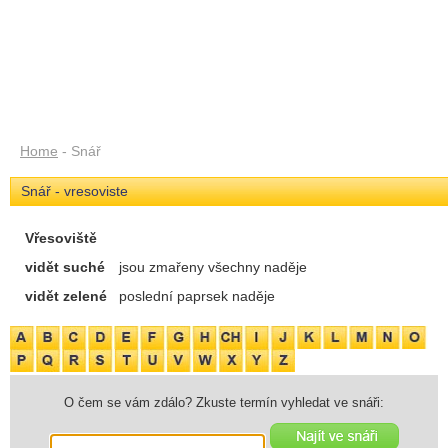
Home
- Snář
Snář - vresoviste
Vřesoviště
vidět suché
jsou zmařeny všechny naděje
vidět zelené
poslední paprsek naděje
O čem se vám zdálo? Zkuste termín vyhledat ve snáři: