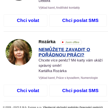
Debora
Výklad karet, Andělské kontakty
Chci volat
Chci poslat SMS
Rozárka
Jsem offline
NEMŮŽETE ZAVADIT O
POŘÁDNOU PRÁCI?
Chcete více peněz? Mé karty vám ukáží
správný směr!
Kartářka Rozárka
Výklad karet, Práce s kyvadlem, Numerologie
Chci volat
Chci poslat SMS
© 2009 - 2025 E.M.A. Europe s.r.o.
Všeobecné obchodní podmínky
Zpracování osobních