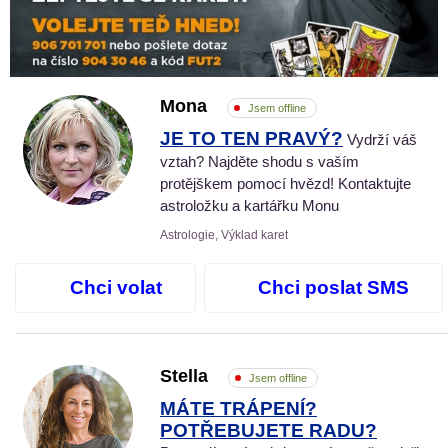
Mona
Jsem offline
JE TO TEN PRAVÝ?
Vydrží váš
vztah? Najděte shodu s vaším
protějškem pomocí hvězd! Kontaktujte
astroložku a kartářku Monu
Astrologie, Výklad karet
Chci volat
Chci poslat SMS
Stella
Jsem offline
MÁTE TRÁPENÍ?
POTŘEBUJETE RADU?