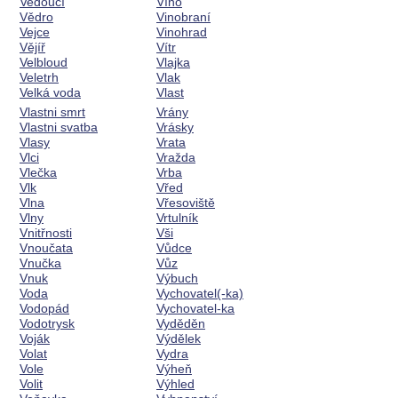
Vedoucí
Víno
Vědro
Vinobraní
Vejce
Vinohrad
Vějíř
Vítr
Velbloud
Vlajka
Veletrh
Vlak
Velká voda
Vlast
Vlastni smrt
Vrány
Vlastni svatba
Vrásky
Vlasy
Vrata
Vlci
Vražda
Vlečka
Vrba
Vlk
Vřed
Vlna
Vřesoviště
Vlny
Vrtulník
Vnitřnosti
Vši
Vnoučata
Vůdce
Vnučka
Vůz
Vnuk
Výbuch
Voda
Vychovatel(-ka)
Vodopád
Vychovatel-ka
Vodotrysk
Vyděděn
Voják
Výdělek
Volat
Vydra
Vole
Výheň
Volit
Výhled