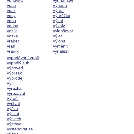
Voňavka
Vyhnanství
Vosa
Výhoda
Vosk
Výhra
Vosy
Výhrůžka
Vous
Výkal
Vousy
Výkaly
Vozík
Vylepšovat
Vozka
Výlet
Vrabec
Výloha
Vrah
Vyměnit
Vraník
Vynalézt
Vypadávání zubů
Vypadlý zub
Výpověď
Výprask
Výprodej
Výr
Vyrážka
Vyřezávat
Výročí
Vyšívat
Výška
Výskat
Výslech
Výstava
Vystěhovat se