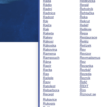
Rada
Ředkvička
Rádio
Regál
Radní
Řeholník
Radnice
Řehtačka
Radost
Řeka
Ráj
Rekrut
Rajče
Reliéf
Rak
Relikvie
Raketa
Řepa
Rakev
Restaurace
Rákosí
Řetěz
Rákoska
Řetízek
Rakovina
Řev
Ramena
Revizor
Rampouch
Revmatismus
Rána
Rez
Rapír
Řezanka
Rarita
Řezbář
Ras
Rezeda
Rašple
Řezník
Řasy
Řidič
Ratolest
ŘÍDIT
Rebarbora
Řím
Recept
Říznout se
Rukavice
Rukopis