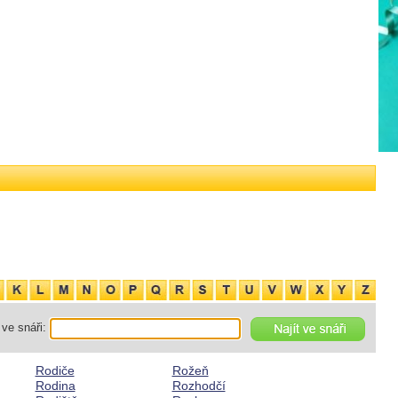
ve snáři:
Rodiče
Rožeň
Rodina
Rozhodčí