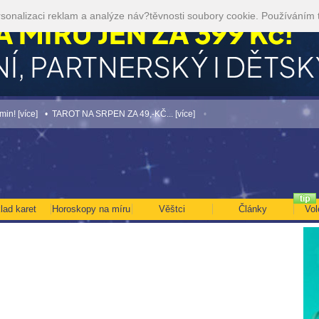
sonalizaci reklam a analýze náv?těvnosti soubory cookie. Používáním 
íce]
• TAROT NA SRPEN ZA 49,-KČ... [více]
• NEJVĚTŠÍ ROČNÍ HOROSKOP NA R
lad karet
Horoskopy na míru
Věštci
Články
Vol