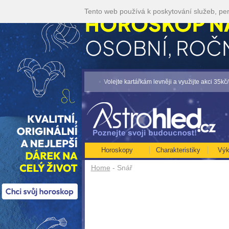
Tento web používá k poskytování služeb, per
OP NA ROK 2026...[více]
• Volejte kartářkám levněji a využijte akci 35kč/min! [v
Horoskopy
Charakteristiky
Výk
Home
- Snář