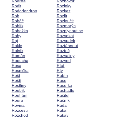
Rodiště
Rozhovor
Rodit
Rozinky
Rododendron
Rozkaz
Roh
Rozlít
Roháč
Rozloučit
Rohlík
Rozmarýn
Rohožka
Rozplynout se
Rohy
Rozsekat
Roj
Rozsudek
Rokle
Roztáhnout
Rolník
Roztoč
Román
Rozvaliny
Ropucha
Rozvod
Rosa
Rtuť
Rosnička
Rty
Rošt
Rubín
Roští
Ruce
Rostliny
Ruce-ka
Roubík
Ruchadlo
Rouhání
Ručitel
Roura
Ručník
Rovina
Ruda
Rozcestí
Ruka
Rozchod
Rukáv