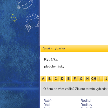
Snář - rybarka
Rybářka
pletichy lásky
O čem se vám zdálo? Zkuste termín vyhledat 
Rabín
Ředitel
Řád
Ředkev