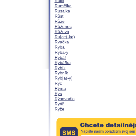
Rulík
Rumělka
Rusalka
Růst
Růže
Růženec
Růžová
Ru|ce(-ka)
Rvačka
Ryba
Ryba-y
Rybář
Rybářka
Rybíz
Rybník
Ryb|a(-y)
Rýč
Rýma
Rys
Rýsovadlo
Rytíř
Rýže