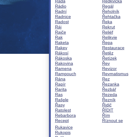
Rada
Ředkvička
Rádio
Regál
Radní
Řeholník
Radnice
Řehtačka
Radost
Řeka
Ráj
Rekrut
Rajče
Reliéf
Rak
Relikvie
Raketa
Řepa
Rakev
Restaurace
Rákosí
Řetěz
Rákoska
Řetízek
Rakovina
Řev
Ramena
Revizor
Rampouch
Revmatismus
Rána
Rez
Rapír
Řezanka
Rarita
Řezbář
Ras
Rezeda
Rašple
Řezník
Řasy
Řidič
Ratolest
ŘÍDIT
Rebarbora
Řím
Recept
Říznout se
Rukavice
Rukopis