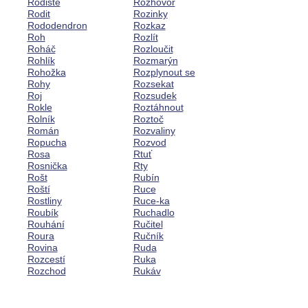
Rodiště
Rozhovor
Rodit
Rozinky
Rododendron
Rozkaz
Roh
Rozlít
Roháč
Rozloučit
Rohlík
Rozmarýn
Rohožka
Rozplynout se
Rohy
Rozsekat
Roj
Rozsudek
Rokle
Roztáhnout
Rolník
Roztoč
Román
Rozvaliny
Ropucha
Rozvod
Rosa
Rtuť
Rosnička
Rty
Rošt
Rubín
Roští
Ruce
Rostliny
Ruce-ka
Roubík
Ruchadlo
Rouhání
Ručitel
Roura
Ručník
Rovina
Ruda
Rozcestí
Ruka
Rozchod
Rukáv