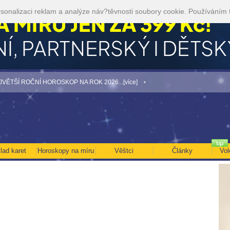
sonalizaci reklam a analýze náv?těvnosti soubory cookie. Používáním 
 ROČNÍ HOROSKOP NA ROK 2026...[více]
• TAROT NA SRPEN ZA 49,-KČ... [víc
lad karet
Horoskopy na míru
Věštci
Články
Vol