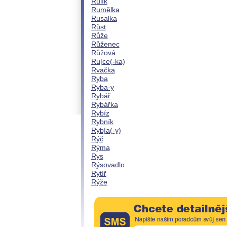
Rulík
Rumělka
Rusalka
Růst
Růže
Růženec
Růžová
Ru|ce(-ka)
Rvačka
Ryba
Ryba-y
Rybář
Rybářka
Rybíz
Rybník
Ryb|a(-y)
Rýč
Rýma
Rys
Rýsovadlo
Rytíř
Rýže