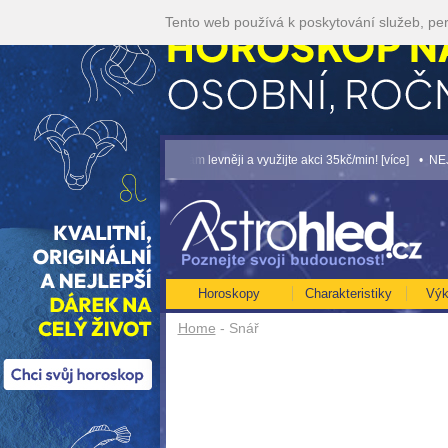
Tento web používá k poskytování služeb, per
... [více]
• Volejte kartářkám levněji a využijte akci 35kč/min! [více]
• NEJVĚTŠÍ
Horoskopy
Charakteristiky
Výk
Home
- Snář