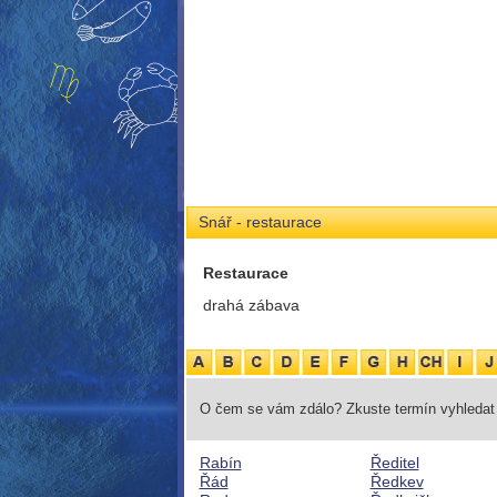
Snář - restaurace
Restaurace
drahá zábava
O čem se vám zdálo? Zkuste termín vyhledat 
Rabín
Ředitel
Řád
Ředkev