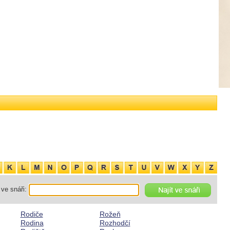
ve snáři:
Rodiče
Rožeň
Rodina
Rozhodčí