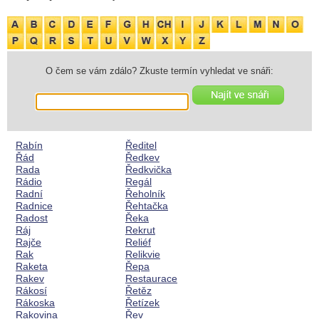
O čem se vám zdálo? Zkuste termín vyhledat ve snáři:
Rabín
Ředitel
Řád
Ředkev
Rada
Ředkvička
Rádio
Regál
Radní
Řeholník
Radnice
Řehtačka
Radost
Řeka
Ráj
Rekrut
Rajče
Reliéf
Rak
Relikvie
Raketa
Řepa
Rakev
Restaurace
Rákosí
Řetěz
Rákoska
Řetízek
Rakovina
Řev