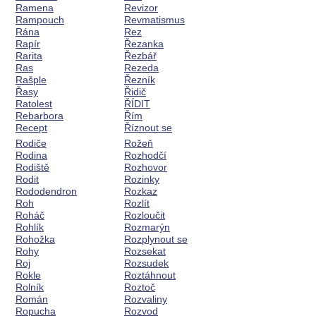
Ramena
Revizor
Rampouch
Revmatismus
Rána
Rez
Rapír
Řezanka
Rarita
Řezbář
Ras
Rezeda
Rašple
Řezník
Řasy
Řidič
Ratolest
ŘÍDIT
Rebarbora
Řím
Recept
Říznout se
Rodiče
Rožeň
Rodina
Rozhodčí
Rodiště
Rozhovor
Rodit
Rozinky
Rododendron
Rozkaz
Roh
Rozlít
Roháč
Rozloučit
Rohlík
Rozmarýn
Rohožka
Rozplynout se
Rohy
Rozsekat
Roj
Rozsudek
Rokle
Roztáhnout
Rolník
Roztoč
Román
Rozvaliny
Ropucha
Rozvod