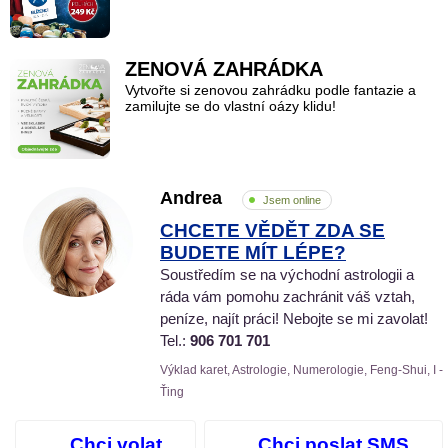
ZENOVÁ ZAHRÁDKA
Vytvořte si zenovou zahrádku podle fantazie a
zamilujte se do vlastní oázy klidu!
Andrea
Jsem online
CHCETE VĚDĚT ZDA SE
BUDETE MÍT LÉPE?
Soustředím se na východní astrologii a
ráda vám pomohu zachránit váš vztah,
peníze, najít práci! Nebojte se mi zavolat!
Tel.:
906 701 701
Výklad karet, Astrologie, Numerologie, Feng-Shui, I -
Ťing
Chci volat
Chci poslat SMS