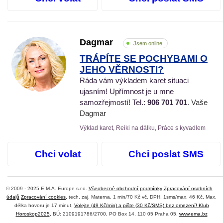
Dagmar
Jsem online
TRÁPÍTE SE POCHYBAMI O
JEHO VĚRNOSTI?
Ráda vám výkladem karet situaci
ujasním! Upřímnost je u mne
samozřejmostí! Tel.:
906 701 701
. Vaše
Dagmar
Výklad karet, Reiki na dálku, Práce s kyvadlem
Chci volat
Chci poslat SMS
© 2009 - 2025 E.M.A. Europe s.r.o.
Všeobecné obchodní podmínky
Zpracování osobních
údajů
Zpracování cookies
, tech. zaj. Materna, 1 min/70 Kč vč. DPH, 1sms/max. 46 Kč, Max.
délka hovoru je 17 minut,
Volejte (49 Kč/min) a pište (30 Kč/SMS) bez omezení! Klub
Horoskop2025
, BÚ: 2109191786/2700, PO Box 14, 110 05 Praha 05,
www.ema.bz