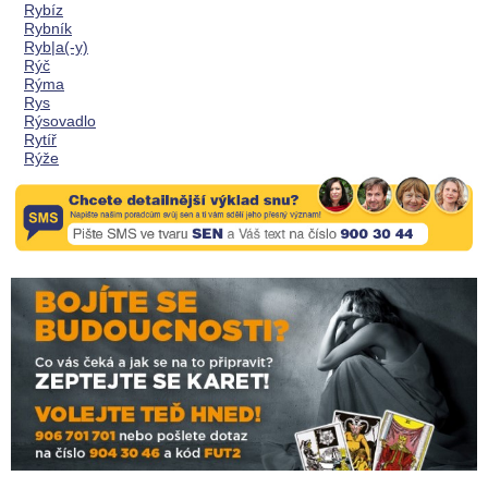
Rybíz
Rybník
Ryb|a(-y)
Rýč
Rýma
Rys
Rýsovadlo
Rytíř
Rýže