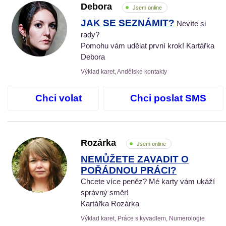
Debora
Jsem online
JAK SE SEZNÁMIT?
Nevíte si
rady?
Pomohu vám udělat první krok! Kartářka
Debora
Výklad karet, Andělské kontakty
Chci volat
Chci poslat SMS
Rozárka
Jsem online
NEMŮŽETE ZAVADIT O
POŘÁDNOU PRÁCI?
Chcete více peněz? Mé karty vám ukáží
správný směr!
Kartářka Rozárka
Výklad karet, Práce s kyvadlem, Numerologie