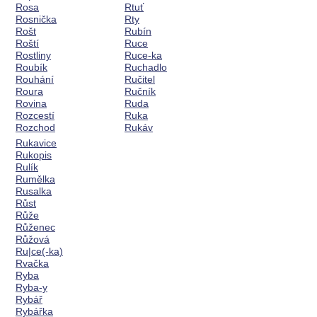
Rosa
Rtuť
Rosnička
Rty
Rošt
Rubín
Roští
Ruce
Rostliny
Ruce-ka
Roubík
Ruchadlo
Rouhání
Ručitel
Roura
Ručník
Rovina
Ruda
Rozcestí
Ruka
Rozchod
Rukáv
Rukavice
Rukopis
Rulík
Rumělka
Rusalka
Růst
Růže
Růženec
Růžová
Ru|ce(-ka)
Rvačka
Ryba
Ryba-y
Rybář
Rybářka