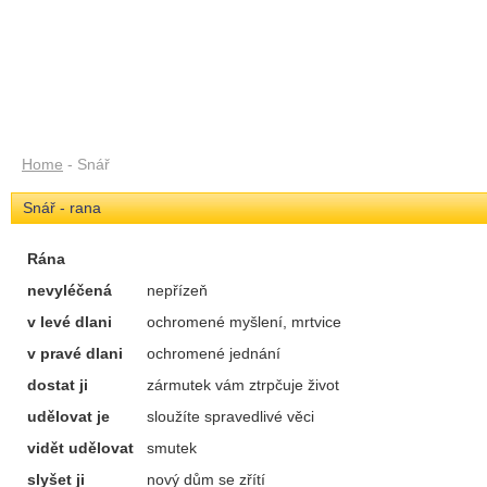
Home
- Snář
Snář - rana
Rána
nevyléčená
nepřízeň
v levé dlani
ochromené myšlení, mrtvice
v pravé dlani
ochromené jednání
dostat ji
zármutek vám ztrpčuje život
udělovat je
sloužíte spravedlivé věci
vidět udělovat
smutek
slyšet ji
nový dům se zřítí