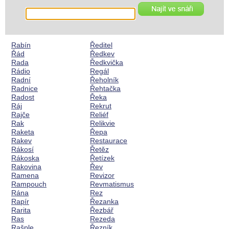
Rabín
Ředitel
Řád
Ředkev
Rada
Ředkvička
Rádio
Regál
Radní
Řeholník
Radnice
Řehtačka
Radost
Řeka
Ráj
Rekrut
Rajče
Reliéf
Rak
Relikvie
Raketa
Řepa
Rakev
Restaurace
Rákosí
Řetěz
Rákoska
Řetízek
Rakovina
Řev
Ramena
Revizor
Rampouch
Revmatismus
Rána
Rez
Rapír
Řezanka
Rarita
Řezbář
Ras
Rezeda
Rašple
Řezník