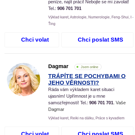
peníze, najít práci! Nebojte se mi zavolat!
Tel.:
906 701 701
Výklad karet, Astrologie, Numerologie, Feng-Shui, I -
Ťing
Chci volat
Chci poslat SMS
Dagmar
Jsem online
TRÁPÍTE SE POCHYBAMI O
JEHO VĚRNOSTI?
Ráda vám výkladem karet situaci
ujasním! Upřímnost je u mne
samozřejmostí! Tel.:
906 701 701
. Vaše
Dagmar
Výklad karet, Reiki na dálku, Práce s kyvadlem
Chci volat
Chci poslat SMS