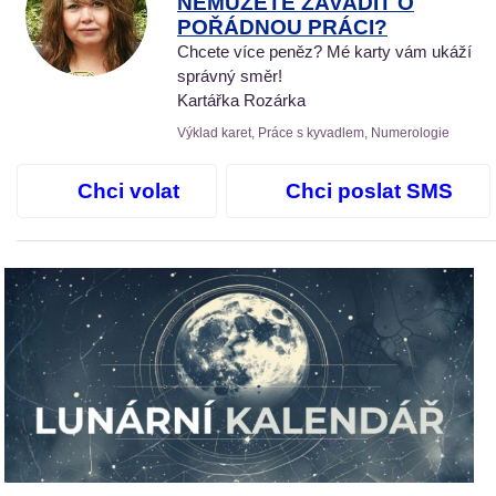
NEMŮŽETE ZAVADIT O
POŘÁDNOU PRÁCI?
Chcete více peněz? Mé karty vám ukáží
správný směr!
Kartářka Rozárka
Výklad karet, Práce s kyvadlem, Numerologie
Chci volat
Chci poslat SMS