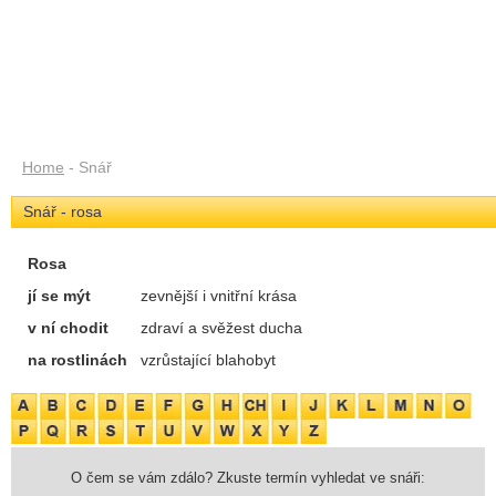
Home
- Snář
Snář - rosa
Rosa
jí se mýt
zevnější i vnitřní krása
v ní chodit
zdraví a svěžest ducha
na rostlinách
vzrůstající blahobyt
O čem se vám zdálo? Zkuste termín vyhledat ve snáři: