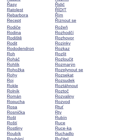
Řasy
Řidič
Ratolest
ŘÍDIT
Rebarbora
Řím
Recept
Říznout se
Rodiče
Rožeň
Rodina
Rozhodčí
Rodiště
Rozhovor
Rodit
Rozinky
Rododendron
Rozkaz
Roh
Rozlít
Roháč
Rozloučit
Rohlík
Rozmarýn
Rohožka
Rozplynout se
Rohy
Rozsekat
Roj
Rozsudek
Rokle
Roztáhnout
Rolník
Roztoč
Román
Rozvaliny
Ropucha
Rozvod
Rosa
Rtuť
Rosnička
Rty
Rošt
Rubín
Roští
Ruce
Rostliny
Ruce-ka
Roubík
Ruchadlo
Rouhání
Ručitel