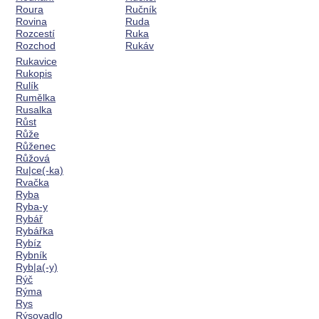
Roura
Ručník
Rovina
Ruda
Rozcestí
Ruka
Rozchod
Rukáv
Rukavice
Rukopis
Rulík
Rumělka
Rusalka
Růst
Růže
Růženec
Růžová
Ru|ce(-ka)
Rvačka
Ryba
Ryba-y
Rybář
Rybářka
Rybíz
Rybník
Ryb|a(-y)
Rýč
Rýma
Rys
Rýsovadlo