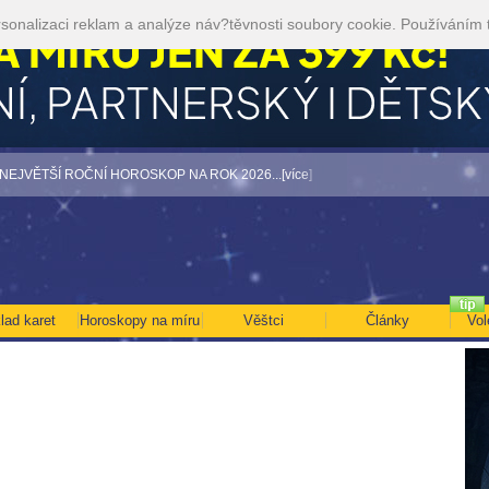
sonalizaci reklam a analýze náv?těvnosti soubory cookie. Používáním 
TŠÍ ROČNÍ HOROSKOP NA ROK 2026...[více]
• Volejte kartářkám levněji a využij
lad karet
Horoskopy na míru
Věštci
Články
Vol