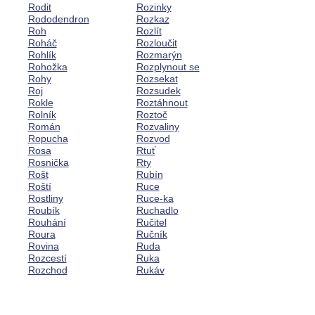
Rodit
Rozinky
Rododendron
Rozkaz
Roh
Rozlít
Roháč
Rozloučit
Rohlík
Rozmarýn
Rohožka
Rozplynout se
Rohy
Rozsekat
Roj
Rozsudek
Rokle
Roztáhnout
Rolník
Roztoč
Román
Rozvaliny
Ropucha
Rozvod
Rosa
Rtuť
Rosnička
Rty
Rošt
Rubín
Roští
Ruce
Rostliny
Ruce-ka
Roubík
Ruchadlo
Rouhání
Ručitel
Roura
Ručník
Rovina
Ruda
Rozcestí
Ruka
Rozchod
Rukáv