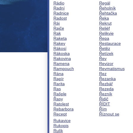
Rádio
Regál
Radní
Řeholník
Radnice
Řehtačka
Radost
Řeka
Ráj
Rekrut
Rajče
Reliéf
Rak
Relikvie
Raketa
Řepa
Rakev
Restaurace
Rákosí
Řetěz
Rákoska
Řetízek
Rakovina
Řev
Ramena
Revizor
Rampouch
Revmatismus
Rána
Rez
Rapír
Řezanka
Rarita
Řezbář
Ras
Rezeda
Rašple
Řezník
Řasy
Řidič
Ratolest
ŘÍDIT
Rebarbora
Řím
Recept
Říznout se
Rukavice
Rukopis
Rulík