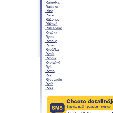
Rumělka
Rusalka
Růst
Růže
Růženec
Růžová
Ru|ce(-ka)
Rvačka
Ryba
Ryba-y
Rybář
Rybářka
Rybíz
Rybník
Ryb|a(-y)
Rýč
Rýma
Rys
Rýsovadlo
Rytíř
Rýže