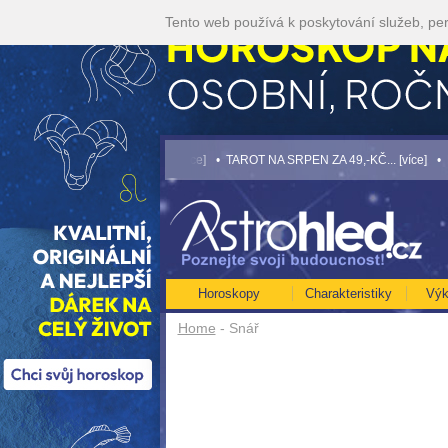
Tento web používá k poskytování služeb, per
i a využijte akci 35kč/min! [více]
• TAROT NA SRPEN ZA 49,-KČ... [více]
• NEJVĚ
Horoskopy
Charakteristiky
Výk
Home
- Snář