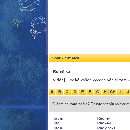
Snář - rumelka
Rumělka
vidět ji
velká vášeň vyvede váš život z ko
O čem se vám zdálo? Zkuste termín vyhledat 
Rabín
Ředitel
Řád
Ředkev
Rada
Ředkvička