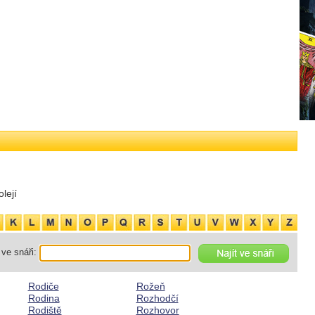
lejí
ve snáři:
Rodiče
Rožeň
Rodina
Rozhodčí
Rodiště
Rozhovor