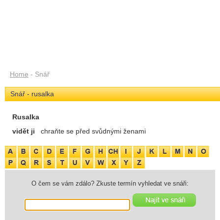
Home
- Snář
Snář - rusalka
Rusalka
vidět ji
chraňte se před svůdnými ženami
O čem se vám zdálo? Zkuste termín vyhledat ve snáři: