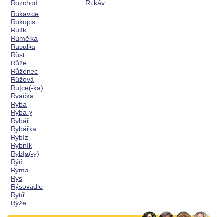
Rozchod
Rukáv
Rukavice
Rukopis
Rulík
Rumělka
Rusalka
Růst
Růže
Růženec
Růžová
Ru|ce(-ka)
Rvačka
Ryba
Ryba-y
Rybář
Rybářka
Rybíz
Rybník
Ryb|a(-y)
Rýč
Rýma
Rys
Rýsovadlo
Rytíř
Rýže