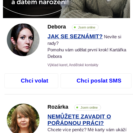
Debora
Jsem online
JAK SE SEZNÁMIT?
Nevíte si
rady?
Pomohu vám udělat první krok! Kartářka
Debora
Výklad karet, Andělské kontakty
Chci volat
Chci poslat SMS
Rozárka
Jsem online
NEMŮŽETE ZAVADIT O
POŘÁDNOU PRÁCI?
Chcete více peněz? Mé karty vám ukáží