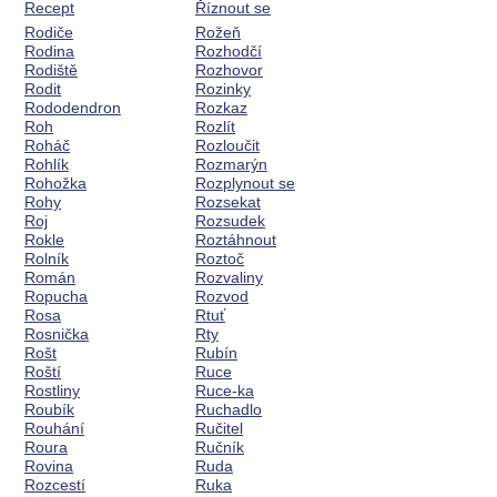
Recept
Říznout se
Rodiče
Rožeň
Rodina
Rozhodčí
Rodiště
Rozhovor
Rodit
Rozinky
Rododendron
Rozkaz
Roh
Rozlít
Roháč
Rozloučit
Rohlík
Rozmarýn
Rohožka
Rozplynout se
Rohy
Rozsekat
Roj
Rozsudek
Rokle
Roztáhnout
Rolník
Roztoč
Román
Rozvaliny
Ropucha
Rozvod
Rosa
Rtuť
Rosnička
Rty
Rošt
Rubín
Roští
Ruce
Rostliny
Ruce-ka
Roubík
Ruchadlo
Rouhání
Ručitel
Roura
Ručník
Rovina
Ruda
Rozcestí
Ruka