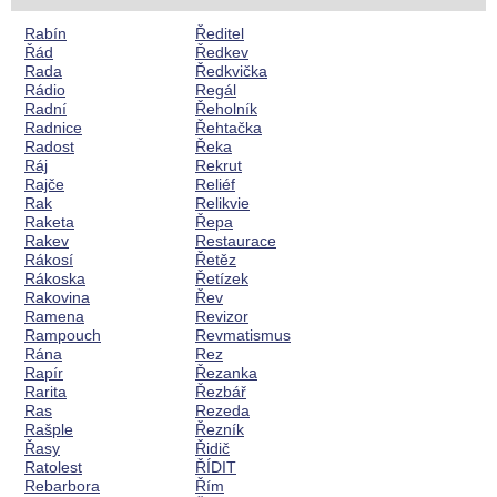
Rabín
Ředitel
Řád
Ředkev
Rada
Ředkvička
Rádio
Regál
Radní
Řeholník
Radnice
Řehtačka
Radost
Řeka
Ráj
Rekrut
Rajče
Reliéf
Rak
Relikvie
Raketa
Řepa
Rakev
Restaurace
Rákosí
Řetěz
Rákoska
Řetízek
Rakovina
Řev
Ramena
Revizor
Rampouch
Revmatismus
Rána
Rez
Rapír
Řezanka
Rarita
Řezbář
Ras
Rezeda
Rašple
Řezník
Řasy
Řidič
Ratolest
ŘÍDIT
Rebarbora
Řím