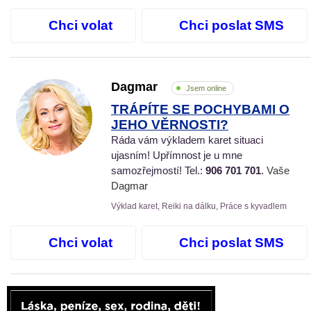
Chci volat
Chci poslat SMS
Dagmar
Jsem online
TRÁPÍTE SE POCHYBAMI O
JEHO VĚRNOSTI?
Ráda vám výkladem karet situaci
ujasním! Upřímnost je u mne
samozřejmostí! Tel.:
906 701 701
. Vaše
Dagmar
Výklad karet, Reiki na dálku, Práce s kyvadlem
Chci volat
Chci poslat SMS