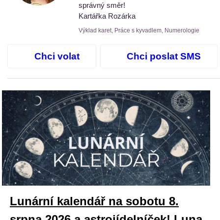
správný směr!
Kartářka Rozárka
Výklad karet, Práce s kyvadlem, Numerologie
Chci volat
Chci poslat SMS
Lunární kalendář na sobotu 8.
srpna 2026 a astrojídelníček! Luna