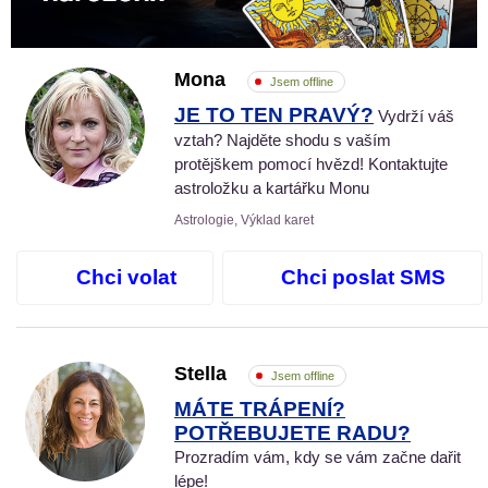
Mona
Jsem offline
JE TO TEN PRAVÝ?
Vydrží váš
vztah? Najděte shodu s vaším
protějškem pomocí hvězd! Kontaktujte
astroložku a kartářku Monu
Astrologie, Výklad karet
Chci volat
Chci poslat SMS
Stella
Jsem offline
MÁTE TRÁPENÍ?
POTŘEBUJETE RADU?
Prozradím vám, kdy se vám začne dařit
lépe!