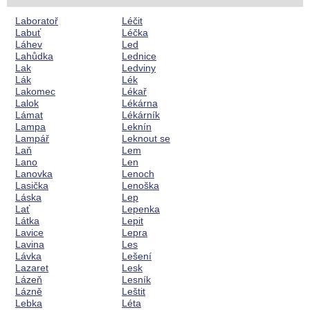
Laboratoř
Léčit
Labuť
Léčka
Láhev
Led
Lahůdka
Lednice
Lak
Ledviny
Lák
Lék
Lakomec
Lékař
Lalok
Lékárna
Lámat
Lékárník
Lampa
Leknín
Lampář
Leknout se
Laň
Lem
Lano
Len
Lanovka
Lenoch
Lasička
Lenoška
Láska
Lep
Lať
Lepenka
Látka
Lepit
Lavice
Lepra
Lavina
Les
Lávka
Lešení
Lazaret
Lesk
Lázeň
Lesník
Lázně
Leštit
Lebka
Léta