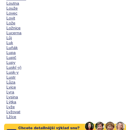
Loutna
Louže
Lovec
Lovit
Lože
Ložnice
Lucerna
Lůj
Luk
Luňák
Lupa
Lupič
Lupy
Lusk(-y)
Lusk-y
Lustr
Lůza
Lvice
Lyra
Lysina
Lýtka
Lyže
Lyžovat
Lžíce