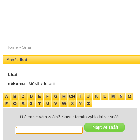
Home
- Snář
Snář - lhat
Lhát
někomu
štěstí v loterii
O čem se vám zdálo? Zkuste termín vyhledat ve snáři: