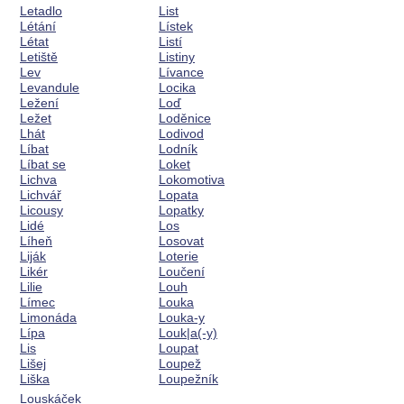
Letadlo
List
Létání
Lístek
Létat
Listí
Letiště
Listiny
Lev
Lívance
Levandule
Locika
Ležení
Loď
Ležet
Loděnice
Lhát
Lodivod
Líbat
Lodník
Líbat se
Loket
Lichva
Lokomotiva
Lichvář
Lopata
Licousy
Lopatky
Lidé
Los
Líheň
Losovat
Liják
Loterie
Likér
Loučení
Lilie
Louh
Límec
Louka
Limonáda
Louka-y
Lípa
Louk|a(-y)
Lis
Loupat
Lišej
Loupež
Liška
Loupežník
Louskáček