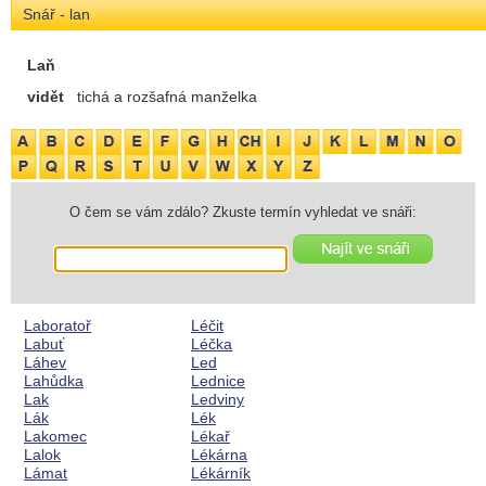
Snář - lan
Laň
vidět
tichá a rozšafná manželka
O čem se vám zdálo? Zkuste termín vyhledat ve snáři:
Laboratoř
Léčit
Labuť
Léčka
Láhev
Led
Lahůdka
Lednice
Lak
Ledviny
Lák
Lék
Lakomec
Lékař
Lalok
Lékárna
Lámat
Lékárník