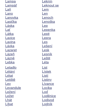
Lampa
Leknín
Lampář
Leknout se
Laň
Lem
Lano
Len
Lanovka
Lenoch
Lasička
Lenoška
Láska
Lep
Lať
Lepenka
Látka
Lepit
Lavice
Lepra
Lavina
Les
Lávka
Lešení
Lazaret
Lesk
Lázeň
Lesník
Lázně
Leštit
Lebka
Léta
Letadlo
List
Létání
Lístek
Létat
Listí
Letiště
Listiny
Lev
Lívance
Levandule
Locika
Ležení
Loď
Ležet
Loděnice
Lhát
Lodivod
Líbat
Lodník