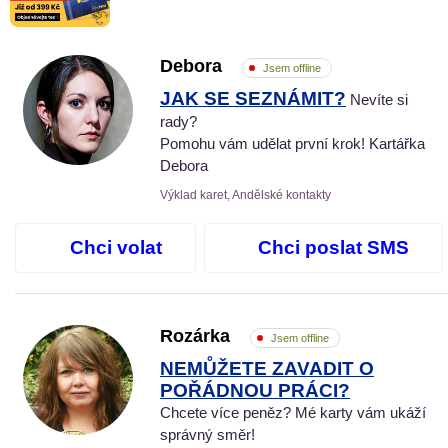
Debora
Jsem offline
JAK SE SEZNÁMIT?
Nevíte si
rady?
Pomohu vám udělat první krok! Kartářka
Debora
Výklad karet, Andělské kontakty
Chci volat
Chci poslat SMS
Rozárka
Jsem offline
NEMŮŽETE ZAVADIT O
POŘÁDNOU PRÁCI?
Chcete více peněz? Mé karty vám ukáží
správný směr!