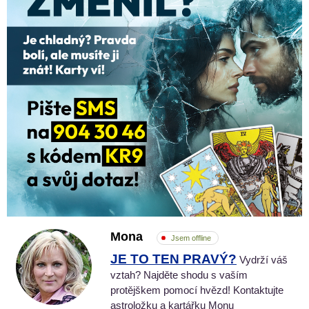
Mona
Jsem offline
JE TO TEN PRAVÝ?
Vydrží váš
vztah? Najděte shodu s vaším
protějškem pomocí hvězd! Kontaktujte
astroložku a kartářku Monu