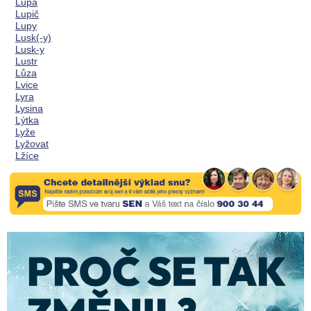
Lupa
Lupič
Lupy
Lusk(-y)
Lusk-y
Lustr
Lůza
Lvice
Lyra
Lysina
Lýtka
Lyže
Lyžovat
Lžíce