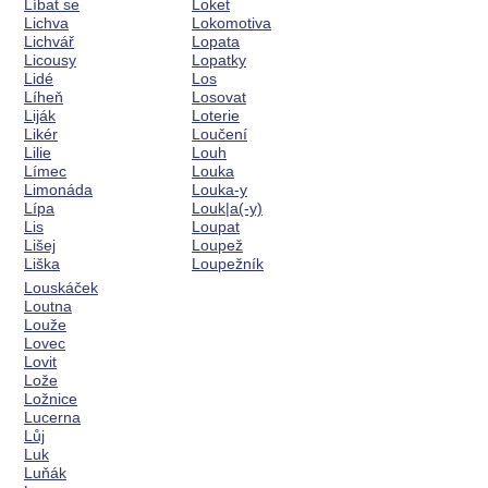
Líbat se
Loket
Lichva
Lokomotiva
Lichvář
Lopata
Licousy
Lopatky
Lidé
Los
Líheň
Losovat
Liják
Loterie
Likér
Loučení
Lilie
Louh
Límec
Louka
Limonáda
Louka-y
Lípa
Louk|a(-y)
Lis
Loupat
Lišej
Loupež
Liška
Loupežník
Louskáček
Loutna
Louže
Lovec
Lovit
Lože
Ložnice
Lucerna
Lůj
Luk
Luňák