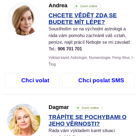
Andrea
Jsem online
CHCETE VĚDĚT ZDA SE
BUDETE MÍT LÉPE?
Soustředím se na východní astrologii a
ráda vám pomohu zachránit váš vztah,
peníze, najít práci! Nebojte se mi zavolat!
Tel.:
906 701 701
Výklad karet, Astrologie, Numerologie, Feng-Shui, I -
Ťing
Chci volat
Chci poslat SMS
Dagmar
Jsem online
TRÁPÍTE SE POCHYBAMI O
JEHO VĚRNOSTI?
Ráda vám výkladem karet situaci