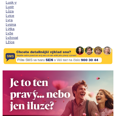
Lusk-y
Lustr
Lůza
Lvice
Lyra
Lysina
Lýtka
Lyže
Lyžovat
Lžíce