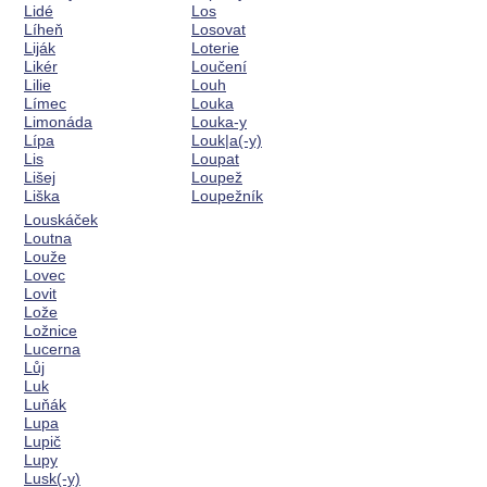
Lidé
Los
Líheň
Losovat
Liják
Loterie
Likér
Loučení
Lilie
Louh
Límec
Louka
Limonáda
Louka-y
Lípa
Louk|a(-y)
Lis
Loupat
Lišej
Loupež
Liška
Loupežník
Louskáček
Loutna
Louže
Lovec
Lovit
Lože
Ložnice
Lucerna
Lůj
Luk
Luňák
Lupa
Lupič
Lupy
Lusk(-y)