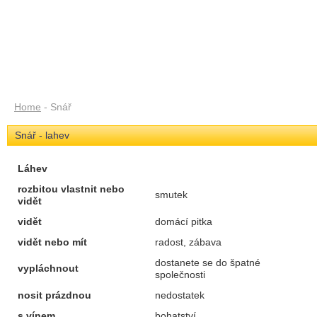
Home
- Snář
Snář - lahev
Láhev
rozbitou vlastnit nebo
smutek
vidět
vidět
domácí pitka
vidět nebo mít
radost, zábava
dostanete se do špatné
vypláchnout
společnosti
nosit prázdnou
nedostatek
s vínem
bohatství