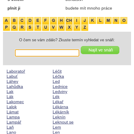
plnit ji
budete mít mnoho práce
O čem se vám zdálo? Zkuste termín vyhledat ve snáři:
Laboratoř
Léčit
Labuť
Léčka
Láhev
Led
Lahůdka
Lednice
Lak
Ledviny
Lák
Lék
Lakomec
Lékař
Lalok
Lékárna
Lámat
Lékárník
Lampa
Leknín
Lampář
Leknout se
Laň
Lem
Lano
Len