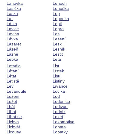
Lanovka
Lenoch
Lasička
Lenoška
Láska
Lep
Lať
Lepenka
Látka
Lepit
Lavice
Lepra
Lavina
Les
Lávka
Lešení
Lazaret
Lesk
Lázeň
Lesník
Lázně
Leštit
Lebka
Léta
Letadlo
List
Létání
Lístek
Létat
Listí
Letiště
Listiny
Lev
Lívance
Levandule
Locika
Ležení
Loď
Ležet
Loděnice
Lhát
Lodivod
Líbat
Lodník
Líbat se
Loket
Lichva
Lokomotiva
Lichvář
Lopata
Licousy
Lopatky