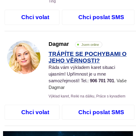
Ťing
Chci volat
Chci poslat SMS
Dagmar
Jsem online
TRÁPÍTE SE POCHYBAMI O
JEHO VĚRNOSTI?
Ráda vám výkladem karet situaci
ujasním! Upřímnost je u mne
samozřejmostí! Tel.:
906 701 701
. Vaše
Dagmar
Výklad karet, Reiki na dálku, Práce s kyvadlem
Chci volat
Chci poslat SMS