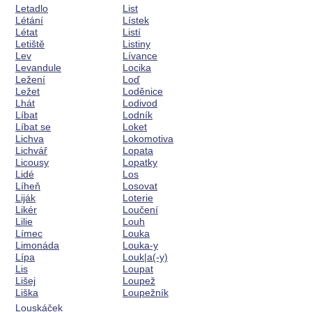
Letadlo
List
Létání
Lístek
Létat
Listí
Letiště
Listiny
Lev
Lívance
Levandule
Locika
Ležení
Loď
Ležet
Loděnice
Lhát
Lodivod
Líbat
Lodník
Líbat se
Loket
Lichva
Lokomotiva
Lichvář
Lopata
Licousy
Lopatky
Lidé
Los
Líheň
Losovat
Liják
Loterie
Likér
Loučení
Lilie
Louh
Límec
Louka
Limonáda
Louka-y
Lípa
Louk|a(-y)
Lis
Loupat
Lišej
Loupež
Liška
Loupežník
Louskáček