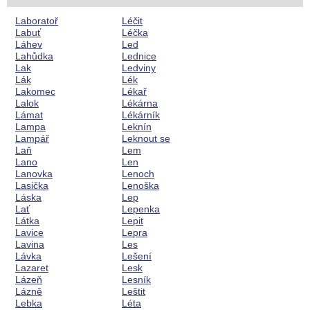
Laboratoř
Léčit
Labuť
Léčka
Láhev
Led
Lahůdka
Lednice
Lak
Ledviny
Lák
Lék
Lakomec
Lékař
Lalok
Lékárna
Lámat
Lékárník
Lampa
Leknín
Lampář
Leknout se
Laň
Lem
Lano
Len
Lanovka
Lenoch
Lasička
Lenoška
Láska
Lep
Lať
Lepenka
Látka
Lepit
Lavice
Lepra
Lavina
Les
Lávka
Lešení
Lazaret
Lesk
Lázeň
Lesník
Lázně
Leštit
Lebka
Léta