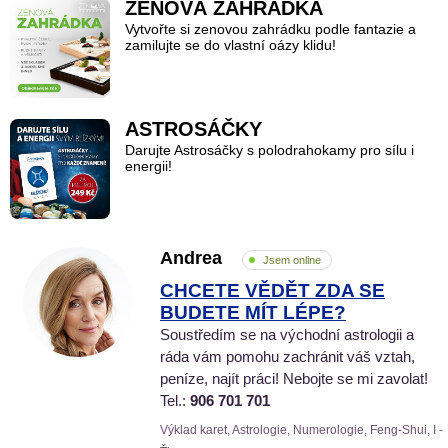
ZENOVÁ ZAHRÁDKA
Vytvořte si zenovou zahrádku podle fantazie a
zamilujte se do vlastní oázy klidu!
ASTROSÁČKY
Darujte Astrosáčky s polodrahokamy pro sílu i
energii!
Andrea
Jsem online
CHCETE VĚDĚT ZDA SE
BUDETE MÍT LÉPE?
Soustředím se na východní astrologii a
ráda vám pomohu zachránit váš vztah,
peníze, najít práci! Nebojte se mi zavolat!
Tel.:
906 701 701
Výklad karet, Astrologie, Numerologie, Feng-Shui, I -