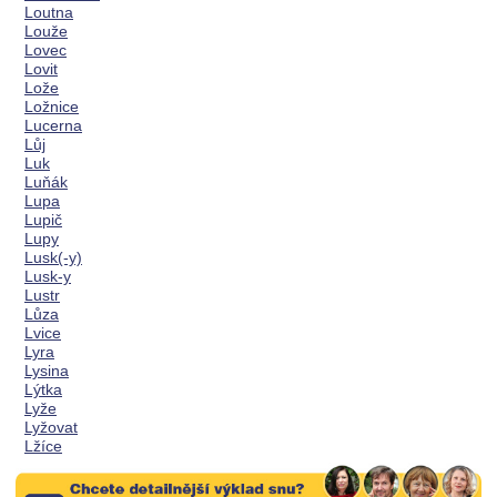
Loutna
Louže
Lovec
Lovit
Lože
Ložnice
Lucerna
Lůj
Luk
Luňák
Lupa
Lupič
Lupy
Lusk(-y)
Lusk-y
Lustr
Lůza
Lvice
Lyra
Lysina
Lýtka
Lyže
Lyžovat
Lžíce