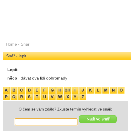
Home
- Snář
Snář - lepit
Lepit
něco
dávat dva lidi dohromady
O čem se vám zdálo? Zkuste termín vyhledat ve snáři: