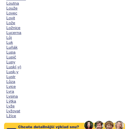
Loutna
Louže
Lovec
Lovit
Lože
Ložnice
Lucerna
Lůj
Luk
Luňák
Lupa
Lupič
Lupy
Lusk(-y)
Lusk-y
Lustr
Lůza
Lvice
Lyra
Lysina
Lýtka
Lyže
Lyžovat
Lžíce