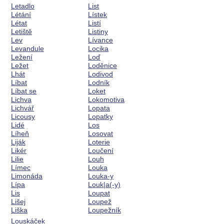
Letadlo
List
Létání
Lístek
Létat
Listí
Letiště
Listiny
Lev
Lívance
Levandule
Locika
Ležení
Loď
Ležet
Loděnice
Lhát
Lodivod
Líbat
Lodník
Líbat se
Loket
Lichva
Lokomotiva
Lichvář
Lopata
Licousy
Lopatky
Lidé
Los
Líheň
Losovat
Liják
Loterie
Likér
Loučení
Lilie
Louh
Límec
Louka
Limonáda
Louka-y
Lípa
Louk|a(-y)
Lis
Loupat
Lišej
Loupež
Liška
Loupežník
Louskáček