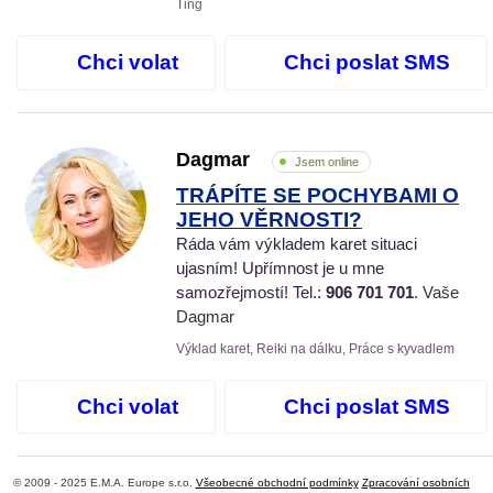
Ťing
Chci volat
Chci poslat SMS
Dagmar
Jsem online
TRÁPÍTE SE POCHYBAMI O
JEHO VĚRNOSTI?
Ráda vám výkladem karet situaci
ujasním! Upřímnost je u mne
samozřejmostí! Tel.:
906 701 701
. Vaše
Dagmar
Výklad karet, Reiki na dálku, Práce s kyvadlem
Chci volat
Chci poslat SMS
© 2009 - 2025 E.M.A. Europe s.r.o.
Všeobecné obchodní podmínky
Zpracování osobních