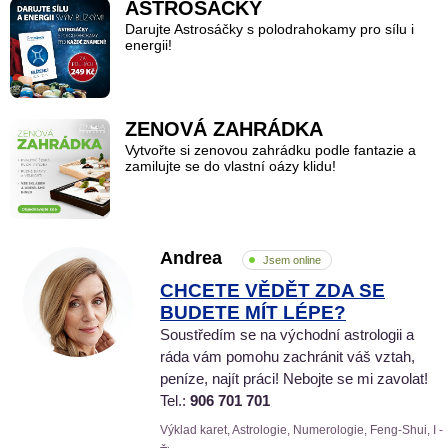
ASTROSÁČKY
Darujte Astrosáčky s polodrahokamy pro sílu i
energii!
ZENOVÁ ZAHRÁDKA
Vytvořte si zenovou zahrádku podle fantazie a
zamilujte se do vlastní oázy klidu!
Andrea
Jsem online
CHCETE VĚDĚT ZDA SE
BUDETE MÍT LÉPE?
Soustředím se na východní astrologii a
ráda vám pomohu zachránit váš vztah,
peníze, najít práci! Nebojte se mi zavolat!
Tel.:
906 701 701
Výklad karet, Astrologie, Numerologie, Feng-Shui, I -