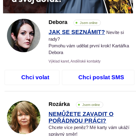
Debora
Jsem online
JAK SE SEZNÁMIT?
Nevíte si
rady?
Pomohu vám udělat první krok! Kartářka
Debora
Výklad karet, Andělské kontakty
Chci volat
Chci poslat SMS
Rozárka
Jsem online
NEMŮŽETE ZAVADIT O
POŘÁDNOU PRÁCI?
Chcete více peněz? Mé karty vám ukáží
správný směr!