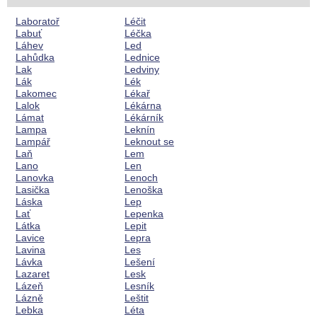
Laboratoř
Léčit
Labuť
Léčka
Láhev
Led
Lahůdka
Lednice
Lak
Ledviny
Lák
Lék
Lakomec
Lékař
Lalok
Lékárna
Lámat
Lékárník
Lampa
Leknín
Lampář
Leknout se
Laň
Lem
Lano
Len
Lanovka
Lenoch
Lasička
Lenoška
Láska
Lep
Lať
Lepenka
Látka
Lepit
Lavice
Lepra
Lavina
Les
Lávka
Lešení
Lazaret
Lesk
Lázeň
Lesník
Lázně
Leštit
Lebka
Léta