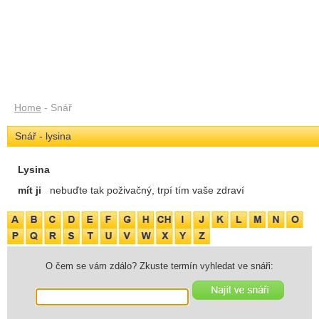
Home
- Snář
Snář - lysina
Lysina
mít ji
nebuďte tak poživačný, trpí tím vaše zdraví
O čem se vám zdálo? Zkuste termín vyhledat ve snáři: