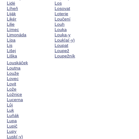
Lidé
Los
Líheň
Losovat
Liják
Loterie
Likér
Loučení
Lilie
Louh
Límec
Louka
Limonáda
Louka-y
Lípa
Louk|a(-y)
Lis
Loupat
Lišej
Loupež
Liška
Loupežník
Louskáček
Loutna
Louže
Lovec
Lovit
Lože
Ložnice
Lucerna
Lůj
Luk
Luňák
Lupa
Lupič
Lupy
Lusk(-y)