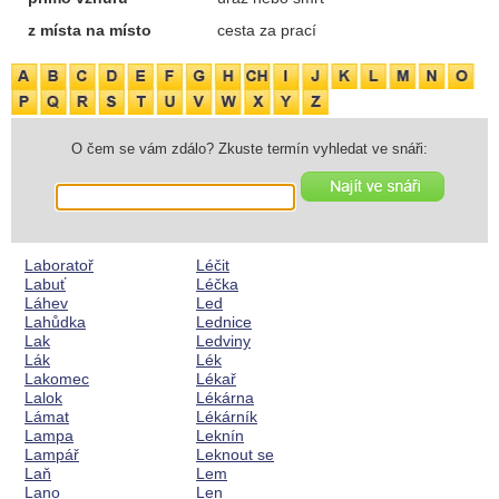
z místa na místo
cesta za prací
O čem se vám zdálo? Zkuste termín vyhledat ve snáři:
Laboratoř
Léčit
Labuť
Léčka
Láhev
Led
Lahůdka
Lednice
Lak
Ledviny
Lák
Lék
Lakomec
Lékař
Lalok
Lékárna
Lámat
Lékárník
Lampa
Leknín
Lampář
Leknout se
Laň
Lem
Lano
Len