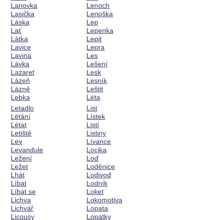
Lanovka
Lenoch
Lasička
Lenoška
Láska
Lep
Lať
Lepenka
Látka
Lepit
Lavice
Lepra
Lavina
Les
Lávka
Lešení
Lazaret
Lesk
Lázeň
Lesník
Lázně
Leštit
Lebka
Léta
Letadlo
List
Létání
Lístek
Létat
Listí
Letiště
Listiny
Lev
Lívance
Levandule
Locika
Ležení
Loď
Ležet
Loděnice
Lhát
Lodivod
Líbat
Lodník
Líbat se
Loket
Lichva
Lokomotiva
Lichvář
Lopata
Licousy
Lopatky