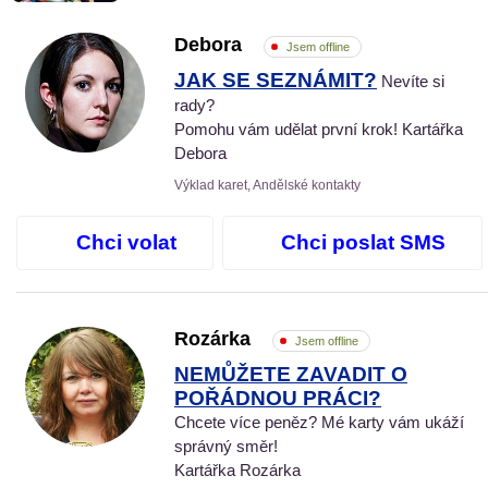
Debora
Jsem offline
JAK SE SEZNÁMIT?
Nevíte si
rady?
Pomohu vám udělat první krok! Kartářka
Debora
Výklad karet, Andělské kontakty
Chci volat
Chci poslat SMS
Rozárka
Jsem offline
NEMŮŽETE ZAVADIT O
POŘÁDNOU PRÁCI?
Chcete více peněz? Mé karty vám ukáží
správný směr!
Kartářka Rozárka