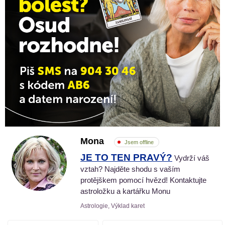
Mona
Jsem offline
JE TO TEN PRAVÝ?
Vydrží váš
vztah? Najděte shodu s vaším
protějškem pomocí hvězd! Kontaktujte
astroložku a kartářku Monu
Astrologie, Výklad karet