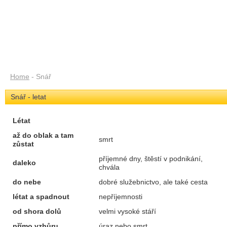
Home
- Snář
Snář - letat
Létat
až do oblak a tam
smrt
zůstat
příjemné dny, štěstí v podnikání,
daleko
chvála
do nebe
dobré služebnictvo, ale také cesta
létat a spadnout
nepříjemnosti
od shora dolů
velmi vysoké stáří
přímo vzhůru
úraz nebo smrt