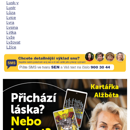
Lusk-y
Lustr
Lůza
Lvice
Lyra
Lysina
Lýtka
Lyže
Lyžovat
Lžíce