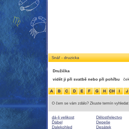
Snář - druzicka
Družička
vidět ji při svatbě nebo při pohřbu
ček
O čem se vám zdálo? Zkuste termín vyhledat 
dá-li velikost
Dělostřelectvo
Ďábel
Depeše
Dalekohled
Desátek