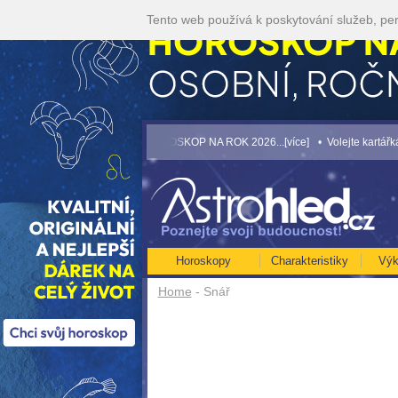
Tento web používá k poskytování služeb, per
]
• NEJVĚTŠÍ ROČNÍ HOROSKOP NA ROK 2026...[více]
• Volejte kartářkám levn
Horoskopy
Charakteristiky
Výk
Home
- Snář