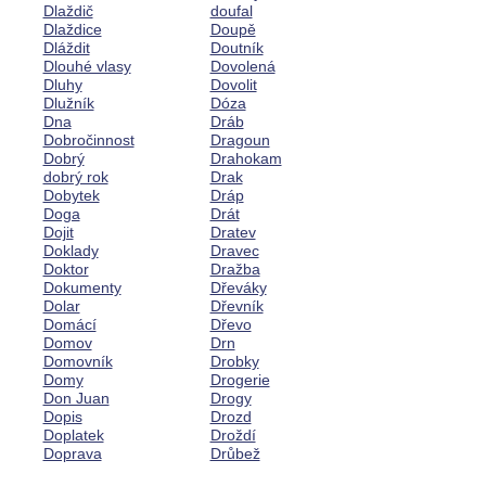
Dlaždič
doufal
Dlaždice
Doupě
Dláždit
Doutník
Dlouhé vlasy
Dovolená
Dluhy
Dovolit
Dlužník
Dóza
Dna
Dráb
Dobročinnost
Dragoun
Dobrý
Drahokam
dobrý rok
Drak
Dobytek
Dráp
Doga
Drát
Dojit
Dratev
Doklady
Dravec
Doktor
Dražba
Dokumenty
Dřeváky
Dolar
Dřevník
Domácí
Dřevo
Domov
Drn
Domovník
Drobky
Domy
Drogerie
Don Juan
Drogy
Dopis
Drozd
Doplatek
Droždí
Doprava
Drůbež