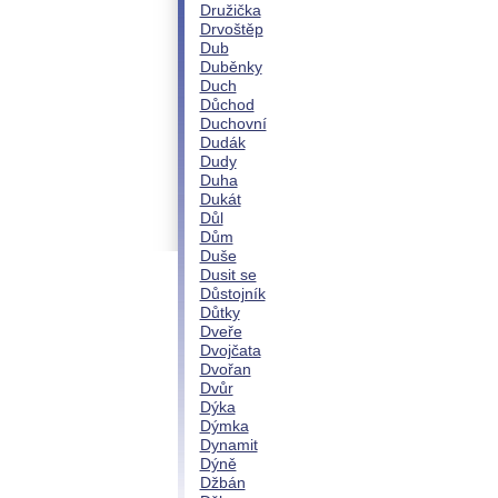
Družička
Drvoštěp
Dub
Duběnky
Duch
Důchod
Duchovní
Dudák
Dudy
Duha
Dukát
Důl
Dům
Duše
Dusit se
Důstojník
Důtky
Dveře
Dvojčata
Dvořan
Dvůr
Dýka
Dýmka
Dynamit
Dýně
Džbán