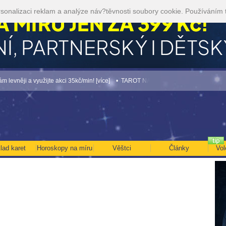
sonalizaci reklam a analýze náv?těvnosti soubory cookie. Používáním 
ěji a využijte akci 35kč/min! [více]
• TAROT NA SRPEN ZA 49,-KČ... [více]
• NEJ
lad karet
Horoskopy na míru
Věštci
Články
Vol