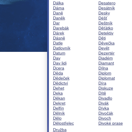
Dálka
Desatero
Dáma
Desátník
Daně
Desky
Daněk
Déšť
Dar
Deštník
Darebák
Děťátko
Dárek
Detektiv
Dásně
Děti
Datle
Děvečka
Datlovník
Devět
Datum
Dezertér
Dav
Diadém
Dav lidi
Diamant
Dcera
Dílna
Děda
Diplom
Dědeček
Diplomat
Dědictví
Díra
Dehet
Diskuze
Deka
Dítě
Děkan
Divadlo
Dekret
Divák
Delfín
Dívka
Dělník
Divočák
Dělo
Divoch
Dělostřelec
Divoké prase
Družba