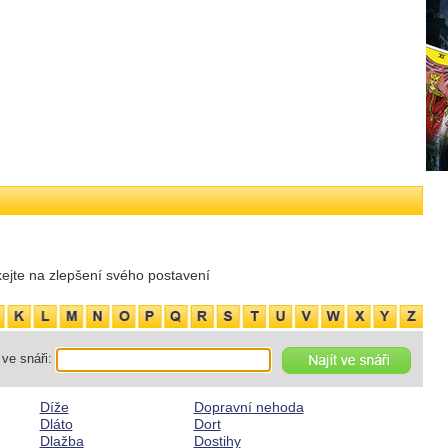
ejte na zlepšení svého postavení
ve snáři:
Díže
Dopravní nehoda
Dláto
Dort
Dlažba
Dostihy