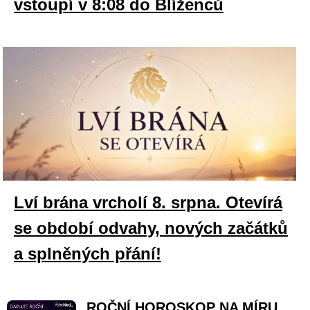
vstoupí v 8:08 do Blíženců
Lví brána vrcholí 8. srpna. Otevírá
se období odvahy, nových začátků
a splněných přání!
ROČNÍ HOROSKOP NA MÍRU