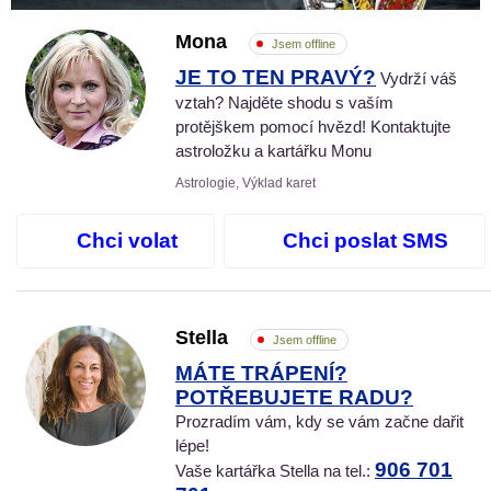
Mona
Jsem offline
JE TO TEN PRAVÝ?
Vydrží váš
vztah? Najděte shodu s vaším
protějškem pomocí hvězd! Kontaktujte
astroložku a kartářku Monu
Astrologie, Výklad karet
Chci volat
Chci poslat SMS
Stella
Jsem offline
MÁTE TRÁPENÍ?
POTŘEBUJETE RADU?
Prozradím vám, kdy se vám začne dařit
lépe!
906 701
Vaše kartářka Stella na tel.: