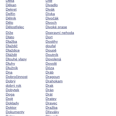
Deka
Dítě
Děkan
Divadlo
Dekret
Divák
Delfín
Dívka
Dělník
Divočák
Dělo
Divoch
Dělostřelec
Divoké prase
Díže
Dopravní nehoda
Dláto
Dort
Dlažba
Dostihy
Dlaždič
doufal
Dlaždice
Doupě
Dláždit
Doutník
Dlouhé vlasy
Dovolená
Dluhy
Dovolit
Dlužník
Dóza
Dna
Dráb
Dobročinnost
Dragoun
Dobrý
Drahokam
dobrý rok
Drak
Dobytek
Dráp
Doga
Drát
Dojit
Dratev
Doklady
Dravec
Doktor
Dražba
Dokumenty
Dřeváky