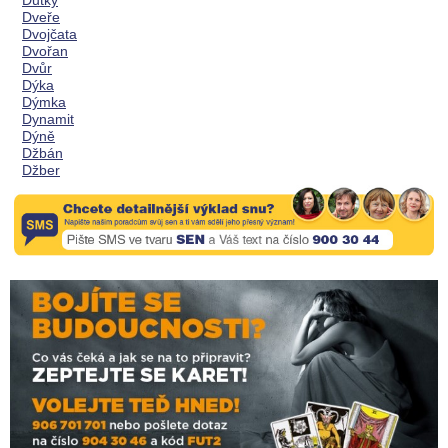
Důtky
Dveře
Dvojčata
Dvořan
Dvůr
Dýka
Dýmka
Dynamit
Dýně
Džbán
Džber