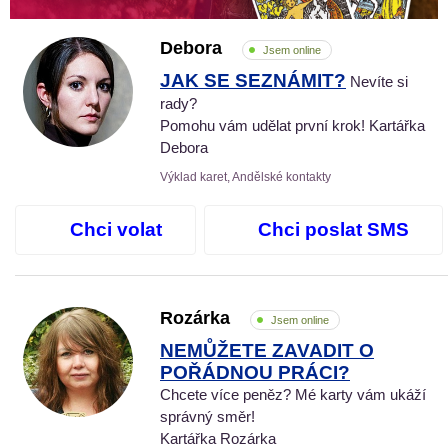
Debora
Jsem online
JAK SE SEZNÁMIT?
Nevíte si
rady?
Pomohu vám udělat první krok! Kartářka
Debora
Výklad karet, Andělské kontakty
Chci volat
Chci poslat SMS
Rozárka
Jsem online
NEMŮŽETE ZAVADIT O
POŘÁDNOU PRÁCI?
Chcete více peněz? Mé karty vám ukáží
správný směr!
Kartářka Rozárka