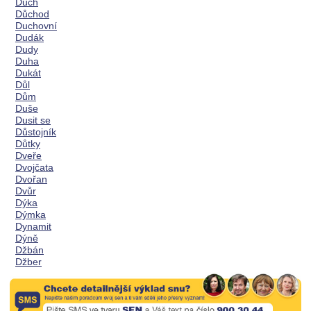
Duch
Důchod
Duchovní
Dudák
Dudy
Duha
Dukát
Důl
Dům
Duše
Dusit se
Důstojník
Důtky
Dveře
Dvojčata
Dvořan
Dvůr
Dýka
Dýmka
Dynamit
Dýně
Džbán
Džber