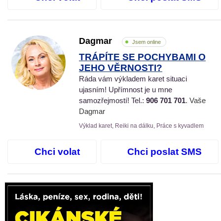
Dagmar
Jsem online
TRÁPÍTE SE POCHYBAMI O
JEHO VĚRNOSTI?
Ráda vám výkladem karet situaci
ujasním! Upřímnost je u mne
samozřejmostí! Tel.:
906 701 701
. Vaše
Dagmar
Výklad karet, Reiki na dálku, Práce s kyvadlem
Chci volat
Chci poslat SMS