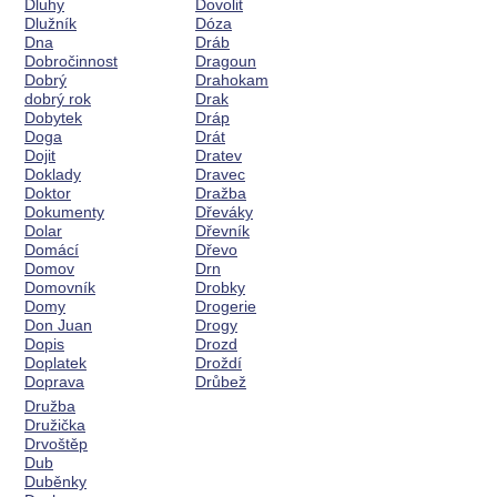
Dluhy
Dovolit
Dlužník
Dóza
Dna
Dráb
Dobročinnost
Dragoun
Dobrý
Drahokam
dobrý rok
Drak
Dobytek
Dráp
Doga
Drát
Dojit
Dratev
Doklady
Dravec
Doktor
Dražba
Dokumenty
Dřeváky
Dolar
Dřevník
Domácí
Dřevo
Domov
Drn
Domovník
Drobky
Domy
Drogerie
Don Juan
Drogy
Dopis
Drozd
Doplatek
Droždí
Doprava
Drůbež
Družba
Družička
Drvoštěp
Dub
Duběnky