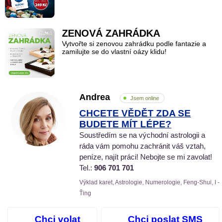
ZENOVÁ ZAHRÁDKA
Vytvořte si zenovou zahrádku podle fantazie a
zamilujte se do vlastní oázy klidu!
Andrea
Jsem online
CHCETE VĚDĚT ZDA SE
BUDETE MÍT LÉPE?
Soustředím se na východní astrologii a
ráda vám pomohu zachránit váš vztah,
peníze, najít práci! Nebojte se mi zavolat!
Tel.:
906 701 701
Výklad karet, Astrologie, Numerologie, Feng-Shui, I -
Ťing
Chci volat
Chci poslat SMS