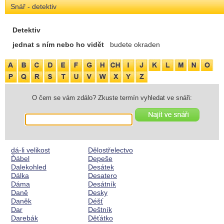
Snář - detektiv
Detektiv
jednat s ním nebo ho vidět
budete okraden
O čem se vám zdálo? Zkuste termín vyhledat ve snáři:
dá-li velikost
Dělostřelectvo
Ďábel
Depeše
Dalekohled
Desátek
Dálka
Desatero
Dáma
Desátník
Daně
Desky
Daněk
Déšť
Dar
Deštník
Darebák
Děťátko