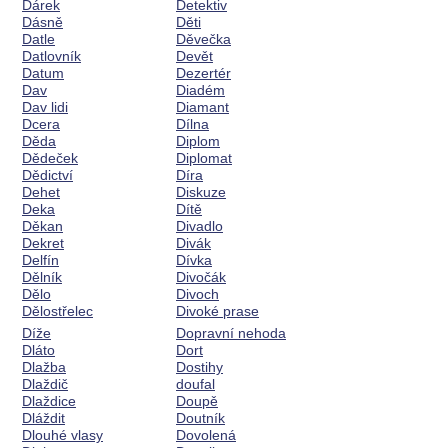
Dárek
Detektiv
Dásně
Děti
Datle
Děvečka
Datlovník
Devět
Datum
Dezertér
Dav
Diadém
Dav lidi
Diamant
Dcera
Dílna
Děda
Diplom
Dědeček
Diplomat
Dědictví
Díra
Dehet
Diskuze
Deka
Dítě
Děkan
Divadlo
Dekret
Divák
Delfín
Dívka
Dělník
Divočák
Dělo
Divoch
Dělostřelec
Divoké prase
Díže
Dopravní nehoda
Dláto
Dort
Dlažba
Dostihy
Dlaždič
doufal
Dlaždice
Doupě
Dláždit
Doutník
Dlouhé vlasy
Dovolená