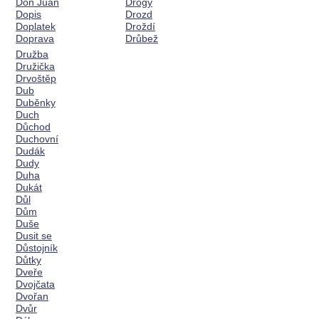
Don Juan
Drogy
Dopis
Drozd
Doplatek
Droždí
Doprava
Drůbež
Družba
Družička
Drvoštěp
Dub
Duběnky
Duch
Důchod
Duchovní
Dudák
Dudy
Duha
Dukát
Důl
Dům
Duše
Dusit se
Důstojník
Důtky
Dveře
Dvojčata
Dvořan
Dvůr