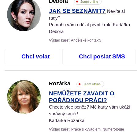
Debora
Jsem offline
JAK SE SEZNÁMIT?
Nevíte si
rady?
Pomohu vám udělat první krok! Kartářka
Debora
Výklad karet, Andělské kontakty
Chci volat
Chci poslat SMS
Rozárka
Jsem offline
NEMŮŽETE ZAVADIT O
POŘÁDNOU PRÁCI?
Chcete více peněz? Mé karty vám ukáží
správný směr!
Kartářka Rozárka
Výklad karet, Práce s kyvadlem, Numerologie