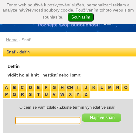
Tento web používá k poskytování služeb, personalizaci reklam a
analýze náv?těvnosti soubory cookie. Používáním tohoto webu s tím
souhlasíte.
Home
- Snář
Snář - delfin
Delfín
vidět ho si hrát
neštěstí nebo i smrt
O čem se vám zdálo? Zkuste termín vyhledat ve snáři: