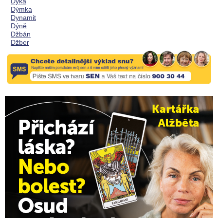
Dýka
Dýmka
Dynamit
Dýně
Džbán
Džber