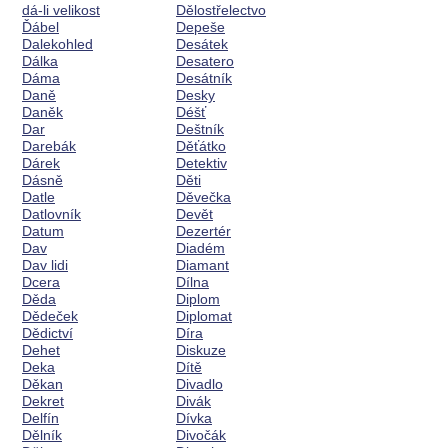
dá-li velikost
Dělostřelectvo
Ďábel
Depeše
Dalekohled
Desátek
Dálka
Desatero
Dáma
Desátník
Daně
Desky
Daněk
Déšť
Dar
Deštník
Darebák
Děťátko
Dárek
Detektiv
Dásně
Děti
Datle
Děvečka
Datlovník
Devět
Datum
Dezertér
Dav
Diadém
Dav lidi
Diamant
Dcera
Dílna
Děda
Diplom
Dědeček
Diplomat
Dědictví
Díra
Dehet
Diskuze
Deka
Dítě
Děkan
Divadlo
Dekret
Divák
Delfín
Dívka
Dělník
Divočák