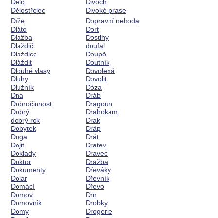
Dělo
Divoch
Dělostřelec
Divoké prase
Díže
Dopravní nehoda
Dláto
Dort
Dlažba
Dostihy
Dlaždič
doufal
Dlaždice
Doupě
Dláždit
Doutník
Dlouhé vlasy
Dovolená
Dluhy
Dovolit
Dlužník
Dóza
Dna
Dráb
Dobročinnost
Dragoun
Dobrý
Drahokam
dobrý rok
Drak
Dobytek
Dráp
Doga
Drát
Dojit
Dratev
Doklady
Dravec
Doktor
Dražba
Dokumenty
Dřeváky
Dolar
Dřevník
Domácí
Dřevo
Domov
Drn
Domovník
Drobky
Domy
Drogerie