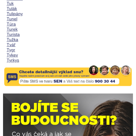
Tuk
Tulák
Tulipány
Tunel
Túra
Turek
Turista
Tužka
Tvář
Tygr
Tykev
Tyrkys