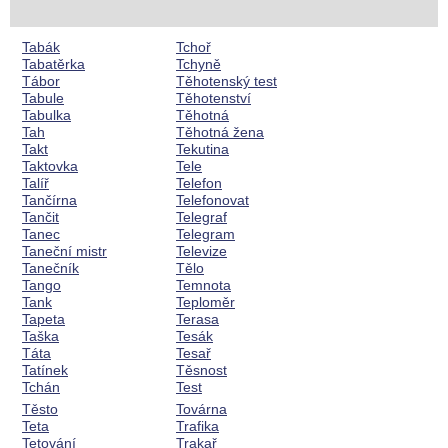
Tabák
Tchoř
Tabatěrka
Tchyně
Tábor
Těhotenský test
Tabule
Těhotenství
Tabulka
Těhotná
Tah
Těhotná žena
Takt
Tekutina
Taktovka
Tele
Talíř
Telefon
Tančírna
Telefonovat
Tančit
Telegraf
Tanec
Telegram
Taneční mistr
Televize
Tanečník
Tělo
Tango
Temnota
Tank
Teploměr
Tapeta
Terasa
Taška
Tesák
Táta
Tesař
Tatínek
Těsnost
Tchán
Test
Těsto
Továrna
Teta
Trafika
Tetování
Trakař