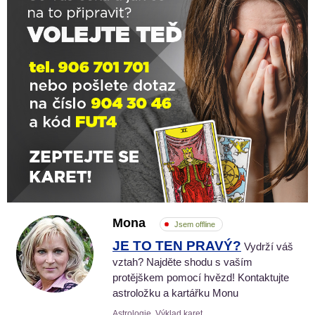
Mona
Jsem offline
JE TO TEN PRAVÝ?
Vydrží váš
vztah? Najděte shodu s vaším
protějškem pomocí hvězd! Kontaktujte
astroložku a kartářku Monu
Astrologie, Výklad karet