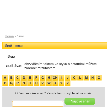
Home
- Snář
Snář - testo
Těsto
obzvláštním taktem ve styku s ostatními můžete
zadělávat
zabránit mrzutostem
O čem se vám zdálo? Zkuste termín vyhledat ve snáři: