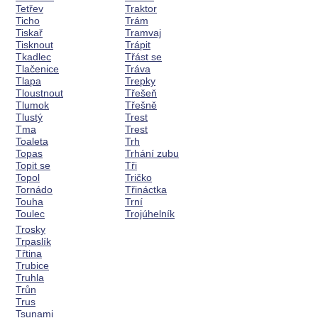
Tetřev
Traktor
Ticho
Trám
Tiskař
Tramvaj
Tisknout
Trápit
Tkadlec
Třást se
Tlačenice
Tráva
Tlapa
Trepky
Tloustnout
Třešeň
Tlumok
Třešně
Tlustý
Trest
Tma
Trest
Toaleta
Trh
Topas
Trhání zubu
Topit se
Tři
Topol
Tričko
Tornádo
Třináctka
Touha
Trní
Toulec
Trojúhelník
Trosky
Trpaslík
Třtina
Trubice
Truhla
Trůn
Trus
Tsunami