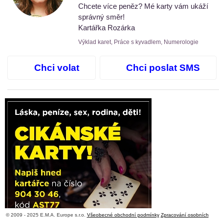
Chcete více peněz? Mé karty vám ukáží
správný směr!
Kartářka Rozárka
Výklad karet, Práce s kyvadlem, Numerologie
Chci volat
Chci poslat SMS
© 2009 - 2025 E.M.A. Europe s.r.o.
Všeobecné obchodní podmínky
Zpracování osobních