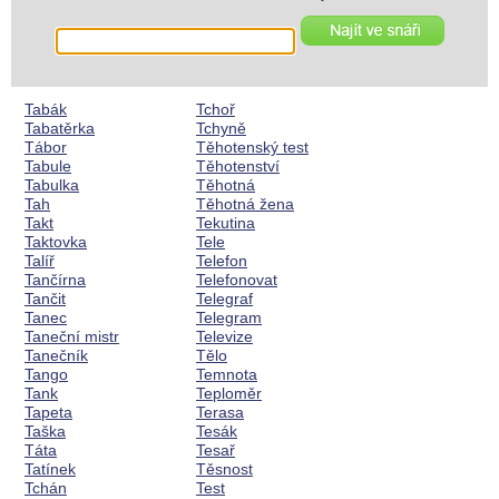
Tabák
Tchoř
Tabatěrka
Tchyně
Tábor
Těhotenský test
Tabule
Těhotenství
Tabulka
Těhotná
Tah
Těhotná žena
Takt
Tekutina
Taktovka
Tele
Talíř
Telefon
Tančírna
Telefonovat
Tančit
Telegraf
Tanec
Telegram
Taneční mistr
Televize
Tanečník
Tělo
Tango
Temnota
Tank
Teploměr
Tapeta
Terasa
Taška
Tesák
Táta
Tesař
Tatínek
Těsnost
Tchán
Test