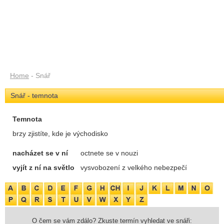
Home
- Snář
Snář - temnota
Temnota
brzy zjistíte, kde je východisko
nacházet se v ní
octnete se v nouzi
vyjít z ní na světlo
vysvobození z velkého nebezpečí
O čem se vám zdálo? Zkuste termín vyhledat ve snáři: