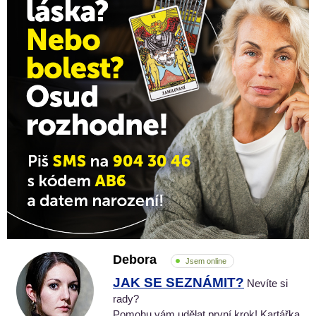
Debora
Jsem online
JAK SE SEZNÁMIT?
Nevíte si
rady?
Pomohu vám udělat první krok! Kartářka