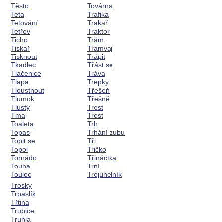
Těsto
Továrna
Teta
Trafika
Tetování
Trakař
Tetřev
Traktor
Ticho
Trám
Tiskař
Tramvaj
Tisknout
Trápit
Tkadlec
Třást se
Tlačenice
Tráva
Tlapa
Trepky
Tloustnout
Třešeň
Tlumok
Třešně
Tlustý
Trest
Tma
Trest
Toaleta
Trh
Topas
Trhání zubu
Topit se
Tři
Topol
Tričko
Tornádo
Třináctka
Touha
Trní
Toulec
Trojúhelník
Trosky
Trpaslík
Třtina
Trubice
Truhla