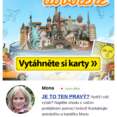
Mona
Jsem offline
JE TO TEN PRAVÝ?
Vydrží váš
vztah? Najděte shodu s vaším
protějškem pomocí hvězd! Kontaktujte
astroložku a kartářku Monu