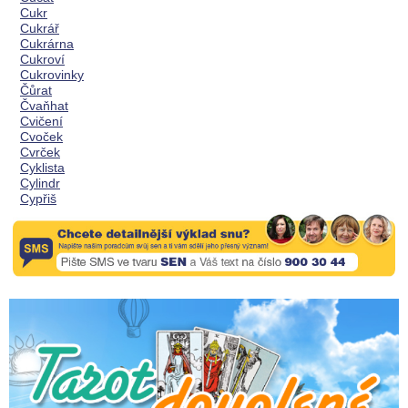
Cukr
Cukrář
Cukrárna
Cukroví
Cukrovinky
Čůrat
Čvaňhat
Cvičení
Cvoček
Cvrček
Cyklista
Cylindr
Cypřiš