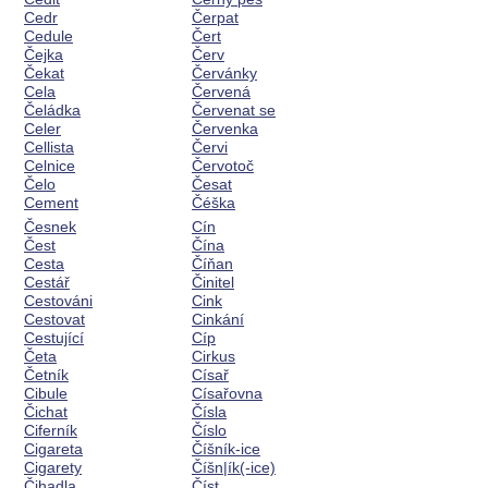
Cedr
Čerpat
Cedule
Čert
Čejka
Červ
Čekat
Červánky
Cela
Červená
Čeládka
Červenat se
Celer
Červenka
Cellista
Červi
Celnice
Červotoč
Čelo
Česat
Cement
Čéška
Česnek
Cín
Čest
Čína
Cesta
Číňan
Cestář
Činitel
Cestováni
Cink
Cestovat
Cinkání
Cestující
Cíp
Četa
Cirkus
Četník
Císař
Cibule
Císařovna
Čichat
Čísla
Ciferník
Číslo
Cigareta
Číšník-ice
Cigarety
Číšn|ík(-ice)
Čihadla
Číst