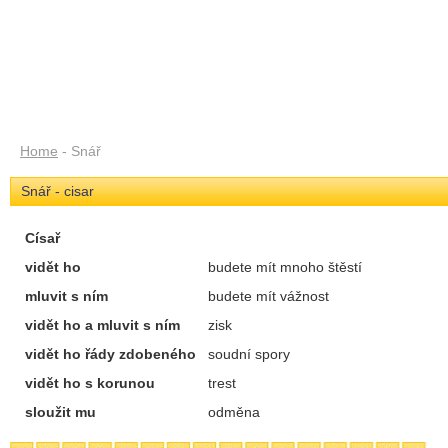
Home
- Snář
Snář - cisar
Císař
vidět ho
budete mít mnoho štěstí
mluvit s ním
budete mít vážnost
vidět ho a mluvit s ním
zisk
vidět ho řády zdobeného
soudní spory
vidět ho s korunou
trest
sloužit mu
odměna