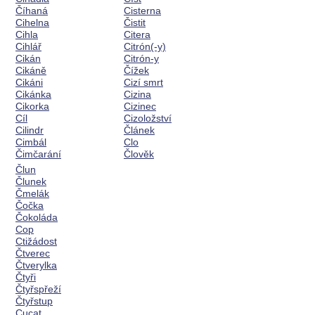
Číhaná
Cisterna
Cihelna
Čistit
Cihla
Citera
Cihlář
Citrón(-y)
Cikán
Citrón-y
Cikáně
Čížek
Cikáni
Cizí smrt
Cikánka
Cizina
Cikorka
Cizinec
Cíl
Cizoložství
Cilindr
Článek
Cimbál
Clo
Čimčarání
Člověk
Člun
Člunek
Čmelák
Čočka
Čokoláda
Cop
Ctižádost
Čtverec
Čtverylka
Čtyři
Čtyřspřeží
Čtyřstup
Cucat