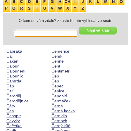
O čem se vám zdálo? Zkuste termín vyhledat ve snáři:
Čabraka
Čemeřice
Čaj
Ceník
Čakan
Cenné
Čaloun
Cent
Čalounění
Centimetr
Čalouník
Cep
Čamrda
Čep
Čáp
Čepec
Car
Čepice
Čaroděj
Čepobití
Čarodějnice
Čermáček
Cáry
Černá
Čas
Černá kočka
Časopis
Černidlo
Cavyky
Černoch
Čečetka
Černý kůň
Cedit
Černý pes