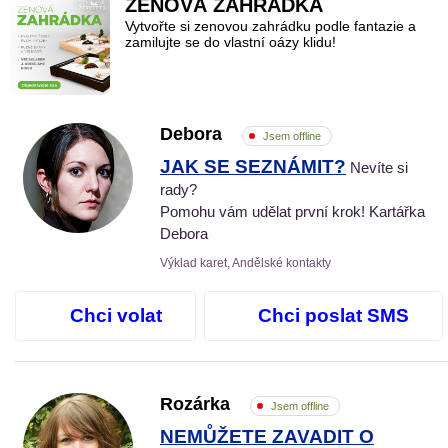
ZENOVÁ ZAHRÁDKA
Vytvořte si zenovou zahrádku podle fantazie a
zamilujte se do vlastní oázy klidu!
Debora
Jsem offline
JAK SE SEZNÁMIT?
Nevíte si
rady?
Pomohu vám udělat první krok! Kartářka
Debora
Výklad karet, Andělské kontakty
Chci volat
Chci poslat SMS
Rozárka
Jsem offline
NEMŮŽETE ZAVADIT O