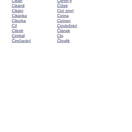
Cikán
Citrón-y
Cikáně
Čížek
Cikáni
Cizí smrt
Cikánka
Cizina
Cikorka
Cizinec
Cíl
Cizoložství
Cilindr
Článek
Cimbál
Clo
Čimčarání
Člověk