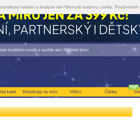
sonalizaci reklam a analýze náv?těvnosti soubory cookie. Používáním 
 kartářkám levněji a využijte akci 35kč/min! [více]
• NEJVĚTŠÍ ROČNÍ HOROSKOP N
lad karet
Horoskopy na míru
Věštci
Články
Vol