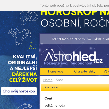
Tento web používá k poskytování služeb, per
OSKOP NA ROK 2026...[více]
• TAROT NA SRPEN ZA 49,-KČ... [více]
• Volejte
Horoskopy
Charakteristiky
Výk
Home
- Snář
Snář - cent
Cent
velká nehoda