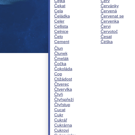
Čejka
Červ
Čekat
Červánky
Cela
Červená
Čeládka
Červenat se
Celer
Červenka
Cellista
Červi
Celnice
Červotoč
Čelo
Česat
Cement
Čéška
Člun
Člunek
Čmelák
Čočka
Čokoláda
Cop
Ctižádost
Čtverec
Čtverylka
Čtyři
Čtyřspřeží
Čtyřstup
Cucat
Cukr
Cukrář
Cukrárna
Cukroví