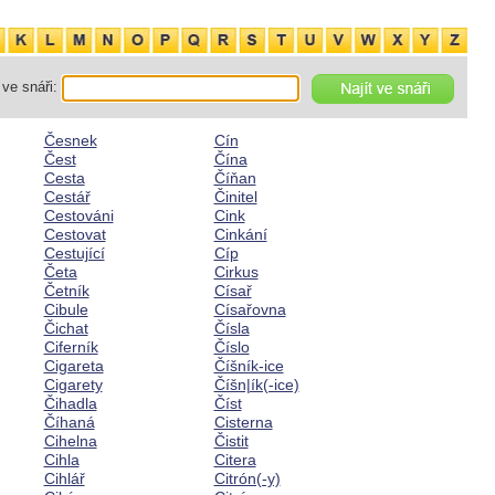
ve snáři:
Česnek
Cín
Čest
Čína
Cesta
Číňan
Cestář
Činitel
Cestováni
Cink
Cestovat
Cinkání
Cestující
Cíp
Četa
Cirkus
Četník
Císař
Cibule
Císařovna
Čichat
Čísla
Ciferník
Číslo
Cigareta
Číšník-ice
Cigarety
Číšn|ík(-ice)
Čihadla
Číst
Číhaná
Cisterna
Cihelna
Čistit
Cihla
Citera
Cihlář
Citrón(-y)