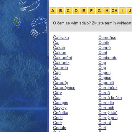
O čem se vám zdálo? Zkuste termín vyhledat 
Čabraka
Čemeřice
Čaj
Ceník
Čakan
Cenné
Čaloun
Cent
Čalounění
Centimetr
Čalouník
Cep
Čamrda
Čep
Čáp
Čepec
Car
Čepice
Čaroděj
Čepobití
Čarodějnice
Čermáček
Cáry
Černá
Čas
Černá kočka
Časopis
Černidlo
Cavyky
Černoch
Čečetka
Černý kůň
Cedit
Černý pes
Cedr
Čerpat
Cedule
Čert