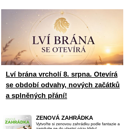
Lví brána vrcholí 8. srpna. Otevírá
se období odvahy, nových začátků
a splněných přání!
ZENOVÁ ZAHRÁDKA
Vytvořte si zenovou zahrádku podle fantazie a
zamilujte se do vlastní oázy klidu!