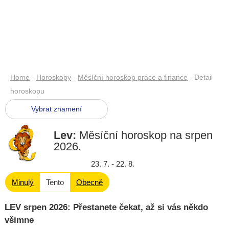
Home
-
Horoskopy
-
Měsíční horoskop práce a finance
- Detail
horoskopu
Vybrat znamení
Lev:
Měsíční horoskop na srpen
2026
.
23. 7. - 22. 8.
Minulý
Tento
Obecně
LEV srpen 2026: Přestanete čekat, až si vás někdo
všimne