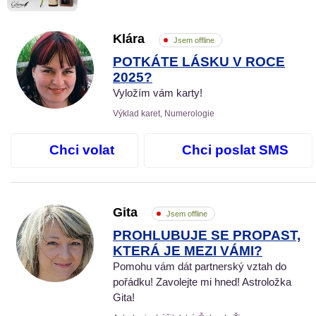
Klára
Jsem offline
POTKÁTE LÁSKU V ROCE
2025?
Vyložím vám karty!
Výklad karet, Numerologie
Chci volat
Chci poslat SMS
Gita
Jsem offline
PROHLUBUJE SE PROPAST,
KTERÁ JE MEZI VÁMI?
Pomohu vám dát partnerský vztah do
pořádku! Zavolejte mi hned! Astroložka
Gita!