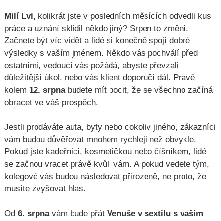
Milí Lvi,
kolikrát jste v posledních měsících odvedli kus
práce a uznání sklidil někdo jiný? Srpen to změní.
Začnete být víc vidět a lidé si konečně spojí dobré
výsledky s vaším jménem. Někdo vás pochválí před
ostatními, vedoucí vás požádá, abyste převzali
důležitější úkol, nebo vás klient doporučí dál. Právě
kolem
12. srpna
budete mít pocit, že se všechno začíná
obracet ve váš prospěch.
Jestli prodáváte auta, byty nebo cokoliv jiného, zákazníci
vám budou důvěřovat mnohem rychleji než obvykle.
Pokud jste kadeřnicí, kosmetičkou nebo číšníkem, lidé
se začnou vracet právě kvůli vám. A pokud vedete tým,
kolegové vás budou následovat přirozeně, ne proto, že
musíte zvyšovat hlas.
Od
6. srpna
vám bude přát
Venuše v sextilu s vaším