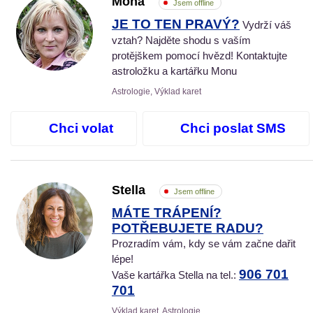
Mona
Jsem offline
JE TO TEN PRAVÝ?
Vydrží váš
vztah? Najděte shodu s vaším
protějškem pomocí hvězd! Kontaktujte
astroložku a kartářku Monu
Astrologie, Výklad karet
Chci volat
Chci poslat SMS
Stella
Jsem offline
MÁTE TRÁPENÍ?
POTŘEBUJETE RADU?
Prozradím vám, kdy se vám začne dařit
lépe!
906 701
Vaše kartářka Stella na tel.:
701
Výklad karet, Astrologie