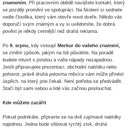
znamením.
Při pracovním obědě navážete kontakt, který
se později promění ve spolupráci. Na školení si sednete
vedle člověka, který vám otevře nové dveře. Někdo vás
doporučí svým známým a vy si uvědomíte, že dobrá
pověst je někdy cennější než drahá reklama.
Po
9. srpnu,
kdy vstoupí
Merkur do vašeho znamení,
se změní způsob, jakým na lidi působíte. Na poradě
budete mluvit s jistotou a vaše nápady nezapadnou.
Jestli připravujete prezentaci, obchodní nabídku nebo
pohovor, právě druhá polovina měsíce vám může přinést
úspěch, na který jste čekali. Není potřeba se předvádět.
Stačí být sami sebou a lidé vás začnou poslouchat.
Kde můžete zazářit
Pokud podnikáte, připravte se na dvě zajímavé nabídky
najednou. Jedna bude slibovat rychlý zisk, druhá