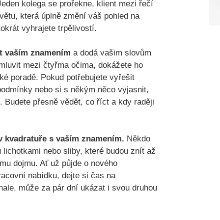
Jeden kolega se prořekne, klient mezi řečí
větu, která úplně změní váš pohled na
okrát vyhrajete trpělivostí.
t vaším znamením
a dodá vašim slovům
 mluvit mezi čtyřma očima, dokážete ho
é poradě. Pokud potřebujete vyřešit
podmínky nebo si s někým něco vyjasnit,
 Budete přesně vědět, co říct a kdy raději
 kvadratuře s vaším znamením.
Někdo
 lichotkami nebo sliby, které budou znít až
ímu dojmu. Ať už půjde o nového
racovní nabídku, dejte si čas na
ale, může za pár dní ukázat i svou druhou