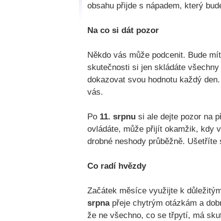
obsahu přijde s nápadem, který bud
Na co si dát pozor
Někdo vás může podcenit. Bude mít p
skutečnosti si jen skládáte všechn
dokazovat svou hodnotu každý den. 
vás.
Po
11. srpnu
si ale dejte pozor na p
ovládáte, může přijít okamžik, kdy 
drobné neshody průběžně. Ušetříte s
Co radí hvězdy
Začátek měsíce využijte k důležitý
srpna
přeje chytrým otázkám a dob
že ne všechno, co se třpytí, má sk