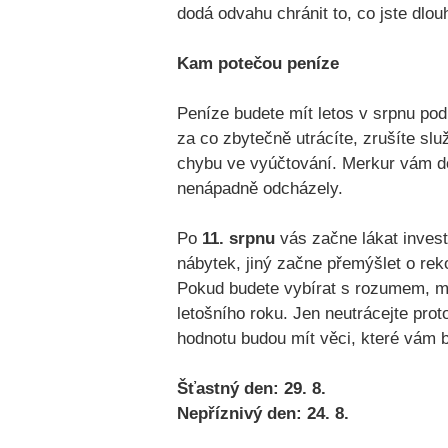
dodá odvahu chránit to, co jste dlou
Kam potečou peníze
Peníze budete mít letos v srpnu pod
za co zbytečně utrácíte, zrušíte slu
chybu ve vyúčtování. Merkur vám d
nenápadně odcházely.
Po
11. srpnu
vás začne lákat inves
nábytek, jiný začne přemýšlet o rek
Pokud budete vybírat s rozumem, můž
letošního roku. Jen neutrácejte prot
hodnotu budou mít věci, které vám b
Šťastný den: 29. 8.
Nepříznivý den: 24. 8.