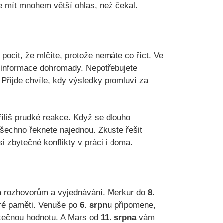
e mít mnohem větší ohlas, než čekal.
ocit, že mlčíte, protože nemáte co říct. Ve
y informace dohromady. Nepotřebujete
Přijde chvíle, kdy výsledky promluví za
říliš prudké reakce. Když se dlouho
všechno řeknete najednou. Zkuste řešit
i zbytečné konflikty v práci i doma.
m rozhovorům a vyjednávání. Merkur do
8.
ré paměti. Venuše po
6. srpnu
připomene,
utečnou hodnotu. A Mars od
11. srpna
vám