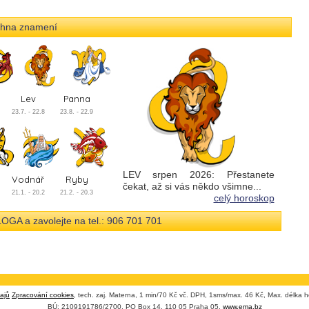
echna znamení
Lev
Panna
23.7. - 22.8
23.8. - 22.9
LEV srpen 2026: Přestanete
Vodnář
Ryby
čekat, až si vás někdo všimne...
21.1. - 20.2
21.2. - 20.3
celý horoskop
a zavolejte na tel.: 906 701 701
ajů
Zpracování cookies
, tech. zaj. Materna, 1 min/70 Kč vč. DPH, 1sms/max. 46 Kč, Max. délka h
BÚ: 2109191786/2700, PO Box 14, 110 05 Praha 05,
www.ema.bz