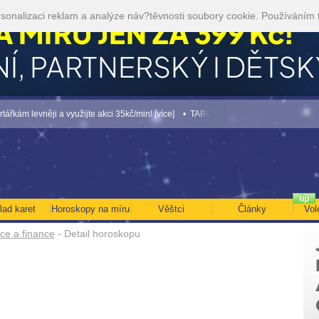
sonalizaci reklam a analýze náv?těvnosti soubory cookie. Používáním 
levněji a využijte akci 35kč/min! [více]
• TAROT NA SRPEN ZA 49,-KČ... [více]
•
lad karet
Horoskopy na míru
Věštci
Články
Vol
ce a finance
- Detail horoskopu