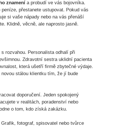
ho znamení
a probudí ve vás bojovníka.
o peníze, přestanete ustupovat. Pokud vás
ňuje si vaše nápady nebo na vás přenáší
te. Klidně, věcně, ale naprosto jasně.
t s rozvahou. Personalista odhalí při
nevšimnou. Zdravotní sestra uklidní pacienta
ovnalost, která ušetří firmě zbytečné výdaje.
novou stálou klientku tím, že jí bude
pracovat doporučení. Jeden spokojený
racujete v realitách, poradenství nebo
hodne o tom, kdo získá zakázku.
. Grafik, fotograf, spisovatel nebo tvůrce