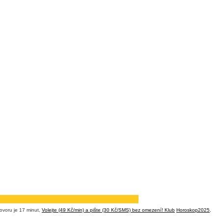
ovoru je 17 minut,
Volejte (49 Kč/min) a pište (30 Kč/SMS) bez omezení! Klub
Horoskop2025
,