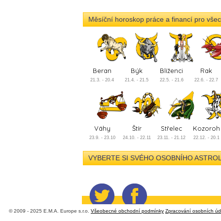
Měsíční horoskop práce a financí pro vš
Beran
Býk
Blíženci
Rak
21.3. - 20.4
21.4. - 21.5
22.5. - 21.6
22.6. - 22.7
Váhy
Štír
Střelec
Kozoroh
23.9. - 23.10
24.10. - 22.11
23.11. - 21.12
22.12. - 20.1
VYBERTE SI SVÉHO OSOBNÍHO ASTROLOGA 
© 2009 - 2025 E.M.A. Europe s.r.o.
Všeobecné obchodní podmínky
Zpracování osobních úd