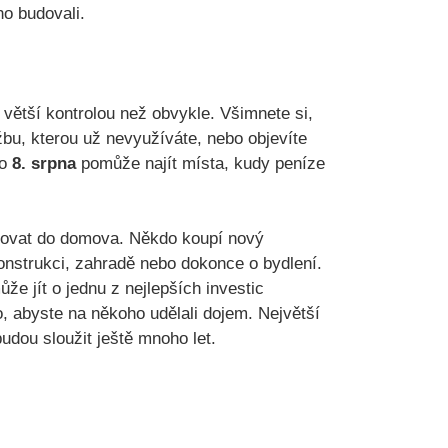
ho budovali.
 větší kontrolou než obvykle. Všimnete si,
žbu, kterou už nevyužíváte, nebo objevíte
o
8. srpna
pomůže najít místa, kudy peníze
tovat do domova. Někdo koupí nový
onstrukci, zahradě nebo dokonce o bydlení.
e jít o jednu z nejlepších investic
o, abyste na někoho udělali dojem. Největší
udou sloužit ještě mnoho let.