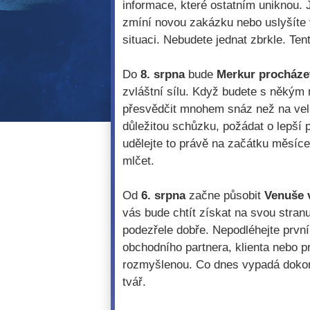
informace, které ostatním uniknou. 
zmíní novou zakázku nebo uslyšíte 
situaci. Nebudete jednat zbrkle. Tent
Do
8. srpna
bude
Merkur procháze
zvláštní sílu. Když budete s někým
přesvědčit mnohem snáz než na velk
důležitou schůzku, požádat o lepší 
udělejte to právě na začátku měsíce.
mlčet.
Od
6. srpna
začne působit
Venuše v
vás bude chtít získat na svou stranu
podezřele dobře. Nepodléhejte prvn
obchodního partnera, klienta nebo p
rozmyšlenou. Co dnes vypadá dokon
tvář.