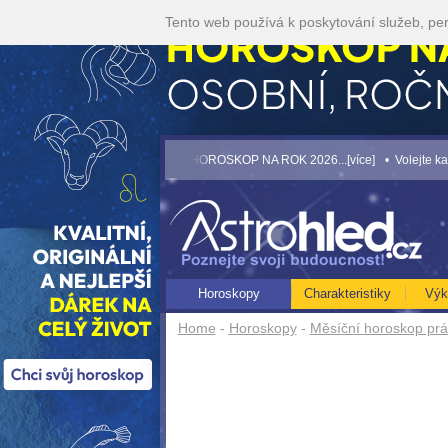
Tento web používá k poskytování služeb, per
více]
• NEJVĚTŠÍ ROČNÍ HOROSKOP NA ROK 2026...[více]
• Volejte kartářkám 
Horoskopy
Charakteristiky
Výk
Home
-
Horoskopy
-
Měsíční horoskop prá