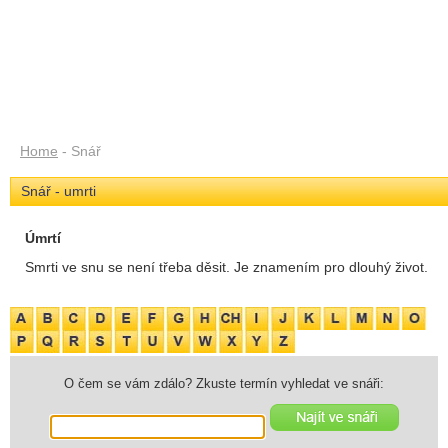
Home
- Snář
Snář - umrti
Úmrtí
Smrti ve snu se není třeba děsit. Je znamením pro dlouhý život.
O čem se vám zdálo? Zkuste termín vyhledat ve snáři: