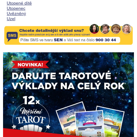
Utopené dítě
Utopenec
Uvězněný
Uzel