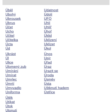
Úběl
Udatnost
Ubohý
Údolí
Ubrousek
UFO
Ubrus
Uhlí
Účet
Uhlíř
Ucho
Úhoř
Učitel
Úklid
Učitelka
Uklízení
Úcta
Uklízet
Úd
Úkol
Ukrást
Únos
Úl
Upír
Ulice
Úřad
Ulomený zub
Úraz
Umírání
Urazit se
Umírat
Úroda
Umrlec
Úsměv
Úmrtí
Ústa
Umyvadlo
Uštknutí hadem
Uniforma
Ústřice
Útěk
Utíkat
Útok
Utonutí