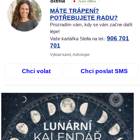
Stella
Jsem offline
MÁTE TRÁPENÍ?
POTŘEBUJETE RADU?
Prozradím vám, kdy se vám začne dařit
lépe!
906 701
Vaše kartářka Stella na tel.:
701
Výklad karet, Astrologie
Chci volat
Chci poslat SMS