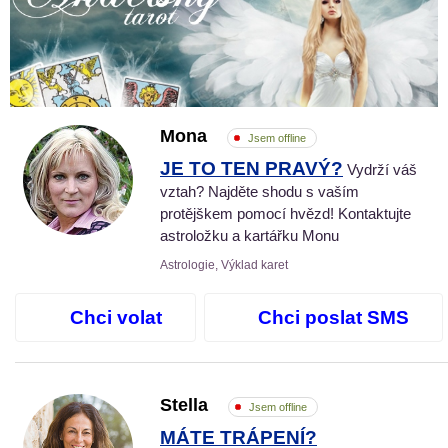
Mona
Jsem offline
JE TO TEN PRAVÝ?
Vydrží váš
vztah? Najděte shodu s vaším
protějškem pomocí hvězd! Kontaktujte
astroložku a kartářku Monu
Astrologie, Výklad karet
Chci volat
Chci poslat SMS
Stella
Jsem offline
MÁTE TRÁPENÍ?