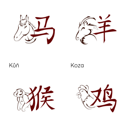
Kůň
Koza