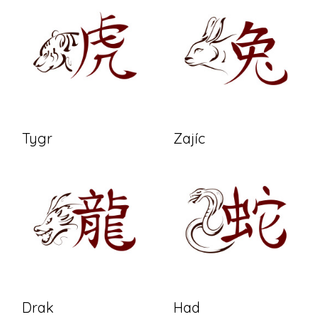
Tygr
Zajíc
Drak
Had