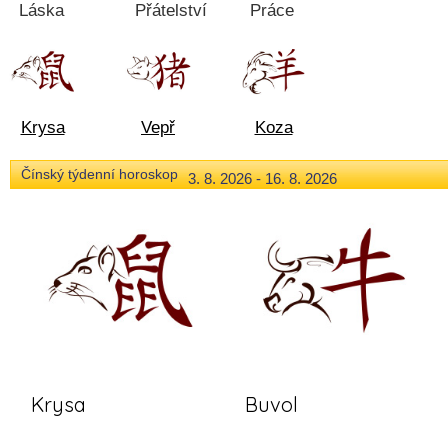
Láska
Přátelství
Práce
Krysa
Vepř
Koza
Čínský týdenní horoskop
3. 8. 2026 - 16. 8. 2026
Krysa
Buvol