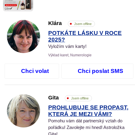
Klára
Jsem offline
POTKÁTE LÁSKU V ROCE
2025?
Vyložím vám karty!
Výklad karet, Numerologie
Chci volat
Chci poslat SMS
Gita
Jsem offline
PROHLUBUJE SE PROPAST,
KTERÁ JE MEZI VÁMI?
Pomohu vám dát partnerský vztah do
pořádku! Zavolejte mi hned! Astroložka
Gita!