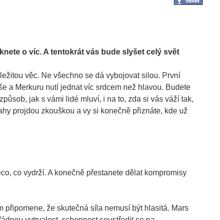
ete o víc. A tentokrát vás bude slyšet celý svět
ležitou věc. Ne všechno se dá vybojovat silou. První
e a Merkuru nutí jednat víc srdcem než hlavou. Budete
působ, jak s vámi lidé mluví, i na to, zda si vás váží tak,
tahy projdou zkouškou a vy si konečně přiznáte, kde už
o, co vydrží. A konečně přestanete dělat kompromisy
m připomene, že skutečná síla nemusí být hlasitá. Mars
nou vytrvalost, schopnost soustředit se na