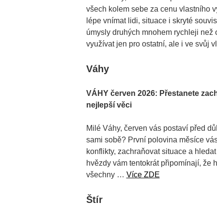
všech kolem sebe za cenu vlastního 
lépe vnímat lidi, situace i skryté souv
úmysly druhých mnohem rychleji než o
využívat jen pro ostatní, ale i ve svůj 
Váhy
VÁHY červen 2026: Přestanete zachr
nejlepší věci
Milé Váhy, červen vás postaví před důl
sami sobě? První polovina měsíce vás 
konflikty, zachraňovat situace a hled
hvězdy vám tentokrát připomínají, že 
všechny …
Více ZDE
Štír