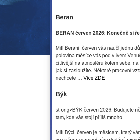
Beran
BERAN červen 2026: Konečně si řekn
Milí Berani, červen vás naučí jednu dů
polovina měsíce vás pod vlivem Venuš
citlivější na atmosféru kolem sebe, na z
jak si zasloužíte. Některé pracovní vz
nechcete …
Více ZDE
Býk
strong>BÝK červen 2026: Budujete něc
tam, kde vás stojí příliš mnoho
Milí Býci, červen je měsícem, který vá
ve vašem znamení vám dodává mimořád