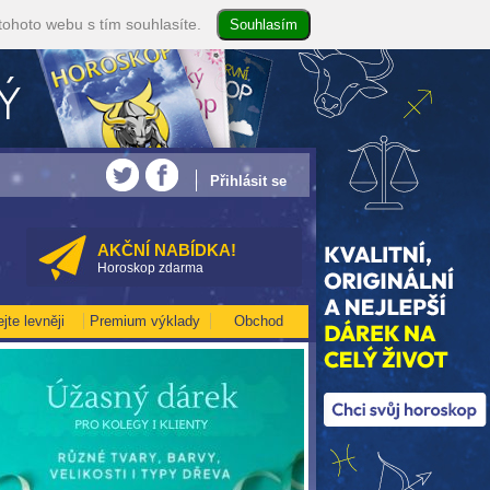
tohoto webu s tím souhlasíte.
TAROT NA SRPEN ZA 49,-KČ... [více]
• NEJVĚTŠÍ ROČNÍ HOROSKOP NA ROK 2026
Přihlásit se
AKČNÍ NABÍDKA!
Horoskop zdarma
ejte levněji
Premium výklady
Obchod