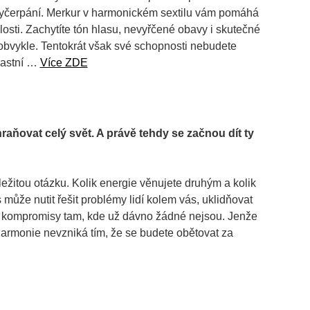
vyčerpání. Merkur v harmonickém sextilu vám pomáhá
islosti. Zachytíte tón hlasu, nevyřčené obavy i skutečné
bvykle. Tentokrát však své schopnosti nebudete
vlastní …
Více ZDE
aňovat celý svět. A právě tehdy se začnou dít ty
ežitou otázku. Kolik energie věnujete druhým a kolik
může nutit řešit problémy lidí kolem vás, uklidňovat
at kompromisy tam, kde už dávno žádné nejsou. Jenže
harmonie nevzniká tím, že se budete obětovat za