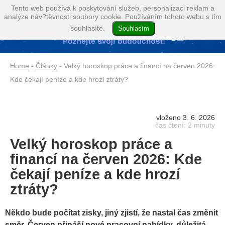
Tento web používá k poskytování služeb, personalizaci reklam a
analýze náv?těvnosti soubory cookie. Používáním tohoto webu s tím
souhlasíte.
Home
-
Články
- Velký horoskop práce a financí na červen 2026:
Kde čekají peníze a kde hrozí ztráty?
vloženo 3. 6. 2026
čas čtení: 2 minuty
Velký horoskop práce a
financí na červen 2026: Kde
čekají peníze a kde hrozí
ztráty?
Někdo bude počítat zisky, jiný zjistí, že nastal čas změnit
směr. Červen přináší nové pracovní nabídky, důležitá