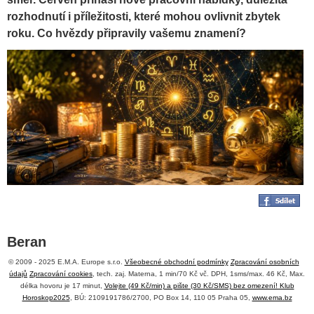
rozhodnutí i příležitosti, které mohou ovlivnit zbytek
roku. Co hvězdy připravily vašemu znamení?
Beran
© 2009 - 2025 E.M.A. Europe s.r.o.
Všeobecné obchodní podmínky
Zpracování osobních
údajů
Zpracování cookies
, tech. zaj. Materna, 1 min/70 Kč vč. DPH, 1sms/max. 46 Kč, Max.
BERAN červen 2026: Konečně si řeknete o víc. A
délka hovoru je 17 minut,
Volejte (49 Kč/min) a pište (30 Kč/SMS) bez omezení! Klub
tentokrát vás bude slyšet celý svět
Horoskop2025
, BÚ: 2109191786/2700, PO Box 14, 110 05 Praha 05,
www.ema.bz