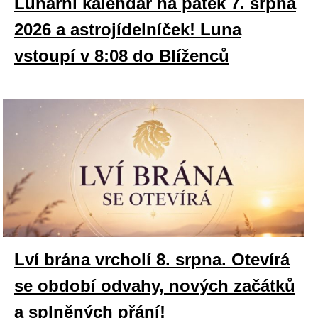
Lunární kalendář na pátek 7. srpna
2026 a astrojídelníček! Luna
vstoupí v 8:08 do Blíženců
Lví brána vrcholí 8. srpna. Otevírá
se období odvahy, nových začátků
a splněných přání!