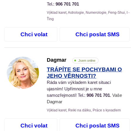
Tel.:
906 701 701
Výklad karet, Astrologie, Numerologie, Feng-Shui, I -
Ťing
Chci volat
Chci poslat SMS
Dagmar
Jsem online
TRÁPÍTE SE POCHYBAMI O
JEHO VĚRNOSTI?
Ráda vám výkladem karet situaci
ujasním! Upřímnost je u mne
samozřejmostí! Tel.:
906 701 701
. Vaše
Dagmar
Výklad karet, Reiki na dálku, Práce s kyvadlem
Chci volat
Chci poslat SMS