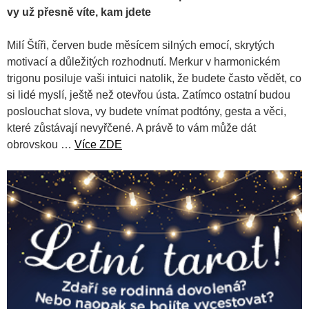
vy už přesně víte, kam jdete
Milí Štíři, červen bude měsícem silných emocí, skrytých
motivací a důležitých rozhodnutí. Merkur v harmonickém
trigonu posiluje vaši intuici natolik, že budete často vědět, co
si lidé myslí, ještě než otevřou ústa. Zatímco ostatní budou
poslouchat slova, vy budete vnímat podtóny, gesta a věci,
které zůstávají nevyřčené. A právě to vám může dát
obrovskou …
Více ZDE