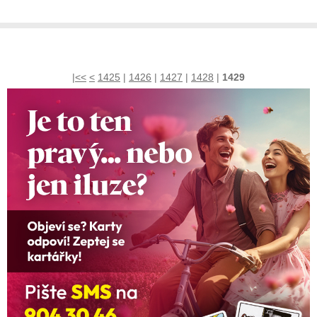
|<<
<
1425
|
1426
|
1427
|
1428
|
1429