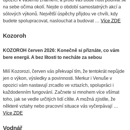
na sebe očima okolí. Nejde o období samostatných akcí a
sólových výkonů. Největší úspěchy přijdou ve chvíli, kdy
budete spolupracovat, naslouchat a budovat …
Více ZDE
Kozoroh
KOZOROH červen 2026: Konečně si přiznáte, co vám
bere energii. A bez lítosti to necháte za sebou
Milí Kozorozi, červen vás překvapí tím, že tentokrát nepůjde
jen o výkon, výsledky a povinnosti. Merkur i Venuše v
opozici vám nastavují zrcadlo ve vztazích, spolupráci i
každodenním fungování. Začnete si mnohem více všímat
toho, jak se vedle určitých lidí cítíte. A možná zjistíte, že
některé vztahy nebo pracovní situace vás vyčerpávají …
Více ZDE
Vodnář