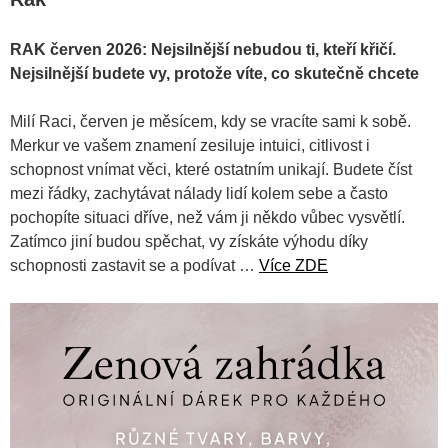
RAK červen 2026: Nejsilnější nebudou ti, kteří křičí.
Nejsilnější budete vy, protože víte, co skutečně chcete
Milí Raci, červen je měsícem, kdy se vracíte sami k sobě.
Merkur ve vašem znamení zesiluje intuici, citlivost i
schopnost vnímat věci, které ostatním unikají. Budete číst
mezi řádky, zachytávat nálady lidí kolem sebe a často
pochopíte situaci dříve, než vám ji někdo vůbec vysvětlí.
Zatímco jiní budou spěchat, vy získáte výhodu díky
schopnosti zastavit se a podívat …
Více ZDE