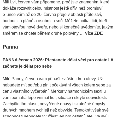
Milí Lvi, červen vám připomene, proč jste znamením, které
dokáže rozsvítit celou místnost ještě dřív, než promluví.
Slunce vám až do 20. června přeje v oblasti přátelství,
budoucích plánů a osobních snů. Můžete potkat lidi, kteří
vám otevřou nové dveře, nebo si konečně uvědomíte, jakým
směrem se chcete během druhé poloviny …
Více ZDE
Panna
PANNA červen 2026: Přestanete dělat věci pro ostatní. A
začnete je dělat pro sebe
Milé Panny, červen vám přináší zvláštní druh úlevy. Už
nebudete mít potřebu plnit očekávání všech kolem sebe za
cenu vlastního vyčerpání. Merkur v harmonickém sextilu
vám pomáhá lépe vnímat lidi, situace i skryté souvislosti.
Zachytíte tón hlasu, nevyřčené obavy i skutečné úmysly
druhých mnohem rychleji než obvykle. Tentokrát však své
schopnosti nebudete využívat jen pro ostatní, ale i ve svůj