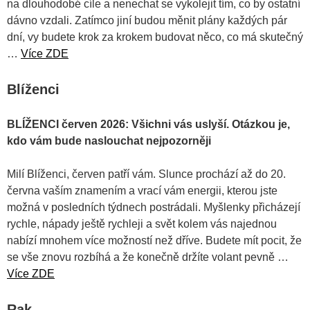
na dlouhodobé cíle a nenechat se vykolejit tím, co by ostatní
dávno vzdali. Zatímco jiní budou měnit plány každých pár
dní, vy budete krok za krokem budovat něco, co má skutečný
…
Více ZDE
Blíženci
BLÍŽENCI červen 2026: Všichni vás uslyší. Otázkou je,
kdo vám bude naslouchat nejpozorněji
Milí Blíženci, červen patří vám. Slunce prochází až do 20.
června vaším znamením a vrací vám energii, kterou jste
možná v posledních týdnech postrádali. Myšlenky přicházejí
rychle, nápady ještě rychleji a svět kolem vás najednou
nabízí mnohem více možností než dříve. Budete mít pocit, že
se vše znovu rozbíhá a že konečně držíte volant pevně …
Více ZDE
Rak