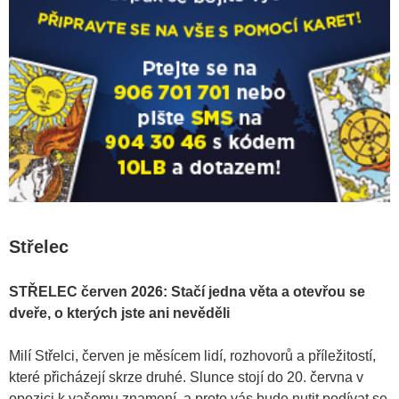
Střelec
STŘELEC červen 2026: Stačí jedna věta a otevřou se
dveře, o kterých jste ani nevěděli
Milí Střelci, červen je měsícem lidí, rozhovorů a příležitostí,
které přicházejí skrze druhé. Slunce stojí do 20. června v
opozici k vašemu znamení, a proto vás bude nutit podívat se