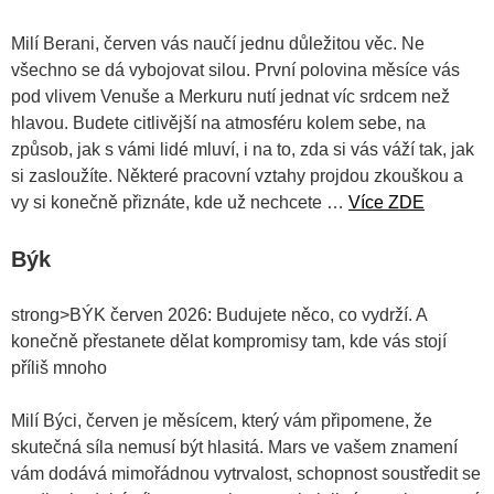
Milí Berani, červen vás naučí jednu důležitou věc. Ne
všechno se dá vybojovat silou. První polovina měsíce vás
pod vlivem Venuše a Merkuru nutí jednat víc srdcem než
hlavou. Budete citlivější na atmosféru kolem sebe, na
způsob, jak s vámi lidé mluví, i na to, zda si vás váží tak, jak
si zasloužíte. Některé pracovní vztahy projdou zkouškou a
vy si konečně přiznáte, kde už nechcete …
Více ZDE
Býk
strong>BÝK červen 2026: Budujete něco, co vydrží. A
konečně přestanete dělat kompromisy tam, kde vás stojí
příliš mnoho
Milí Býci, červen je měsícem, který vám připomene, že
skutečná síla nemusí být hlasitá. Mars ve vašem znamení
vám dodává mimořádnou vytrvalost, schopnost soustředit se