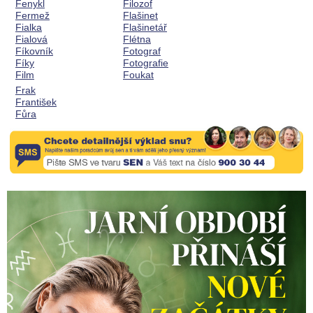
Fenykl
Filozof
Fermež
Flašinet
Fialka
Flašinetář
Fialová
Flétna
Fíkovník
Fotograf
Fíky
Fotografie
Film
Foukat
Frak
František
Fůra