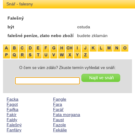
Snář - falesny
Falešný
být
ostuda
falešné peníze, zlato nebo zboží
budete zklamán
O čem se vám zdálo? Zkuste termín vyhledat ve snáři:
Facka
Fangle
Fagot
Fara
Fajfka
Farář
Fakír
Fata morgana
Faldy
Faust
Falešný
Fazole
Fanfáry
Fekálie