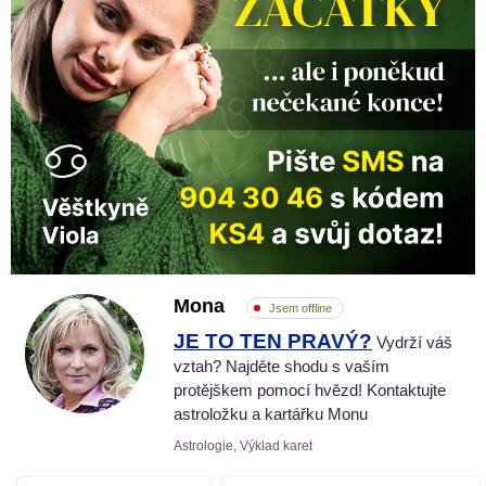
Mona
Jsem offline
JE TO TEN PRAVÝ?
Vydrží váš
vztah? Najděte shodu s vaším
protějškem pomocí hvězd! Kontaktujte
astroložku a kartářku Monu
Astrologie, Výklad karet