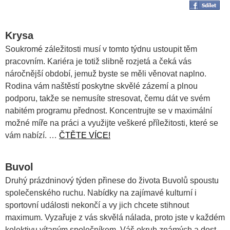
Krysa
Soukromé záležitosti musí v tomto týdnu ustoupit těm
pracovním. Kariéra je totiž slibně rozjetá a čeká vás
náročnější období, jemuž byste se měli věnovat naplno.
Rodina vám naštěstí poskytne skvělé zázemí a plnou
podporu, takže se nemusíte stresovat, čemu dát ve svém
nabitém programu přednost. Koncentrujte se v maximální
možné míře na práci a využijte veškeré příležitosti, které se
vám nabízí. …
ČTĚTE VÍCE!
Buvol
Druhý prázdninový týden přinese do života Buvolů spoustu
společenského ruchu. Nabídky na zajímavé kulturní i
sportovní události nekončí a vy jich chcete stihnout
maximum. Vyzařuje z vás skvělá nálada, proto jste v každém
kolektivu vítaným společníkem. Váš okruh známých a dost