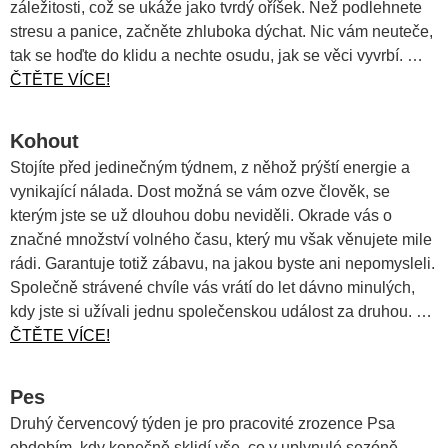
záležitosti, což se ukáže jako tvrdý oříšek. Než podlehnete
stresu a panice, začněte zhluboka dýchat. Nic vám neuteče,
tak se hoďte do klidu a nechte osudu, jak se věci vyvrbí. …
ČTĚTE VÍCE!
Kohout
Stojíte před jedinečným týdnem, z něhož prýští energie a
vynikající nálada. Dost možná se vám ozve člověk, se
kterým jste se už dlouhou dobu neviděli. Okrade vás o
značné množství volného času, který mu však věnujete mile
rádi. Garantuje totiž zábavu, na jakou byste ani nepomysleli.
Společně strávené chvíle vás vrátí do let dávno minulých,
kdy jste si užívali jednu společenskou událost za druhou. …
ČTĚTE VÍCE!
Pes
Druhý červencový týden je pro pracovité zrozence Psa
obdobím, kdy konečně sklidí vše, co v uplynulé sezóně