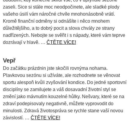
zaseli. Sice si stále moc neodpočinete, ale sladké plody
vašeho úsilí vám náročné chvíle mnohonásobně vrátí.
Kromě finanční odměny si odnášíte i něco mnohem
důležitějšího, a to dobrý pocit a slova chvály ze strany
nadřízených. Nebojte se svěřit i s nápady, které vám teprve
dozrávají v hlavě. …
ČTĚTE VÍCE!
Vepř
Do začátku prázdnin jste skočili rovnýma nohama.
Plavkovou sezónu si užíváte, ale rozhodnete se věnovat
sportu alespoň kvůli zvyšování kondice. Do jedné sportovní
disciplíny se zamilujete a váš dosavadní životní styl se
změní jako mávnutím kouzelné hůlky. Nešvary, které se na
zdraví podepisovaly negativně, můžete vyprovodit do
minulosti. Zdravá životospráva se rychle stane vaší novou
závislostí. …
ČTĚTE VÍCE!