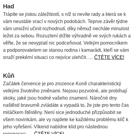
Had
Trápíte se jistou záležitostí, s níž si nevíte rady a která se k
vám neustále vrací v nových podobách. Teprve závěr týdne
vám umožní učinit rozhodnutí, díky němuž necháte minulost
ležet za sebou. Rozuzlení držíte výhradně ve svých rukách a
věřte, že se nevyplatí nic podceňovat. Velkým pomocníkem
a podporovatelem se stanou rodina i kamarádi, kteří se vám
snaží prekérní situaci co nejvíce ulehčit. …
ČTĚTE VÍCE!
Kůň
Začátek července je pro zrozence Koně charakteristický
velkými životního změnami. Nejsou pozvolné, ale probíhají
skoky, jaké jsou hodné vašeho znamení. Náročné dny
naštěstí bravurně zvládáte a vypadá to, že jste pro tento čas
miláčkem štěstěny. Není sice jednoduché přizpůsobit se
všem novinkám, ale vy najdete ke každému problému klíč k
jeho vyřešení. Víkend nabídne klid pro následnou
regeneraci. …
ČTĚTE VÍCE!