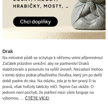
Drak
Na milostné půdě se schyluje k něčemu velmi příjemnému!
Začátek prázdnin umožní, aby se partnerství Draků
stabilizovalo a posunulo na vyšší úroveň. Nezadaní mohou
v tomto týdnu potkat přitažlivého člověka, který jim po delší
době padne do oka. Na otázku, zda je to ten pravý či ta
pravá, však hvězdy takticky mlčí. Teprve čas ukáže. O
jednom není pochyb, že jiskření mezi vámi funguje na
výbornou. …
ČTĚTE VÍCE!