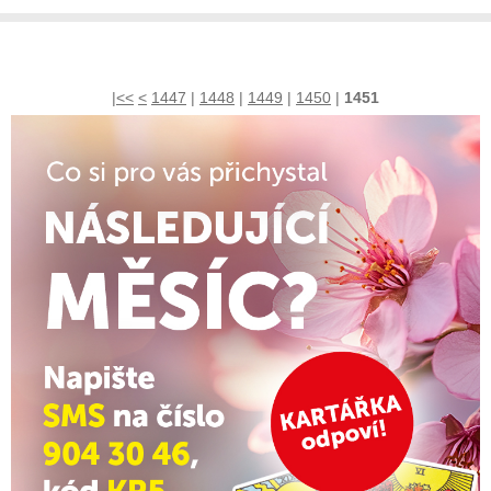
|<<
<
1447
|
1448
|
1449
|
1450
|
1451