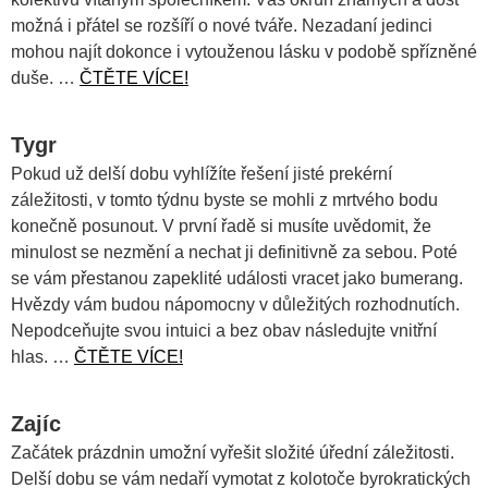
možná i přátel se rozšíří o nové tváře. Nezadaní jedinci
mohou najít dokonce i vytouženou lásku v podobě spřízněné
duše. …
ČTĚTE VÍCE!
Tygr
Pokud už delší dobu vyhlížíte řešení jisté prekérní
záležitosti, v tomto týdnu byste se mohli z mrtvého bodu
konečně posunout. V první řadě si musíte uvědomit, že
minulost se nezmění a nechat ji definitivně za sebou. Poté
se vám přestanou zapeklité události vracet jako bumerang.
Hvězdy vám budou nápomocny v důležitých rozhodnutích.
Nepodceňujte svou intuici a bez obav následujte vnitřní
hlas. …
ČTĚTE VÍCE!
Zajíc
Začátek prázdnin umožní vyřešit složité úřední záležitosti.
Delší dobu se vám nedaří vymotat z kolotoče byrokratických