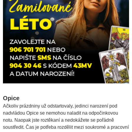
Opice
Ačkoliv prázdniny už odstartovaly, jedinci narození pod
nadvládou Opice se nemohou naladit na odpočinkovou
notu. Naopak jste roztěkaní a nedokážete se pořádně
soustředit. Čas je potřeba rozdělit mezi soukromé a pracovní