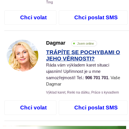
Ťing
Chci volat
Chci poslat SMS
Dagmar
Jsem online
TRÁPÍTE SE POCHYBAMI O
JEHO VĚRNOSTI?
Ráda vám výkladem karet situaci
ujasním! Upřímnost je u mne
samozřejmostí! Tel.:
906 701 701
. Vaše
Dagmar
Výklad karet, Reiki na dálku, Práce s kyvadlem
Chci volat
Chci poslat SMS