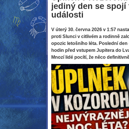
jediný den se spojí
události
V úterý 30. června 2026 v 1:57 nas
proti Slunci v citlivém a rodinně za
opozic letošního léta. Poslední den 
hodin před vstupem Jupitera do Lva
Mnozí lidé pocítí, že něco definitiv