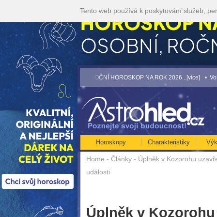
Tento web používá k poskytování služeb, per
[více]
• NEJVĚTŠÍ ROČNÍ HOROSKOP NA ROK 2026...[více]
• Volejte kartářkám
Horoskopy
Charakteristiky
Výk
Home
-
Články
- Úplněk v Kozorohu uzavře 
události
Úplněk v Kozorohu 