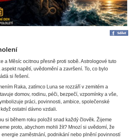
holení
e a Měsíc ocitnou přesně proti sobě. Astrologové tuto
a aspekt napětí, uvědomění a završení. To, co bylo
ádá si řešení.
mením Raka, zatímco Luna se rozzáří v zemitém a
avuje domov, rodinu, péči, bezpečí, vzpomínky a vše,
ymbolizuje práci, povinnosti, ambice, společenské
 když ostatní dávno vzdali.
rou si během roku položil snad každý člověk. Žijeme
jeme proto, abychom mohli žít? Mnozí si uvědomí, že
o energie zaměstnání, podnikání nebo plnění povinností