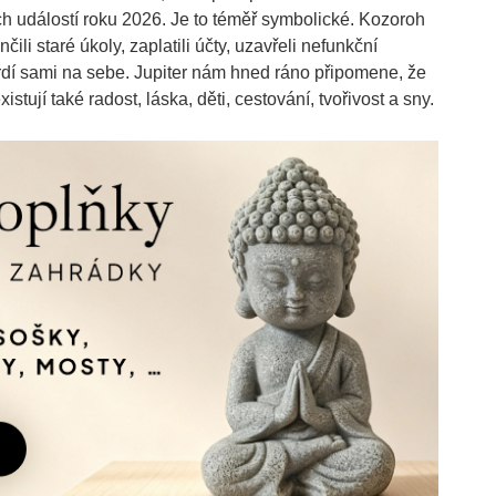
ch událostí roku 2026. Je to téměř symbolické. Kozoroh
i staré úkoly, zaplatili účty, uzavřeli nefunkční
 tvrdí sami na sebe. Jupiter nám hned ráno připomene, že
stují také radost, láska, děti, cestování, tvořivost a sny.