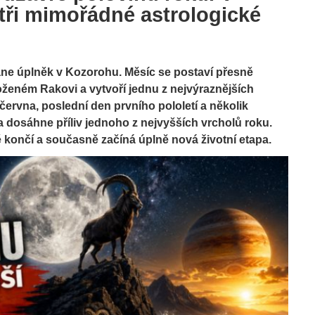
 tři mimořádné astrologické
tane úplněk v Kozorohu. Měsíc se postaví přesně
loženém Rakovi a vytvoří jednu z nejvýraznějších
června, poslední den prvního pololetí a několik
 dosáhne příliv jednoho z nejvyšších vrcholů roku.
ně končí a současně začíná úplně nová životní etapa.