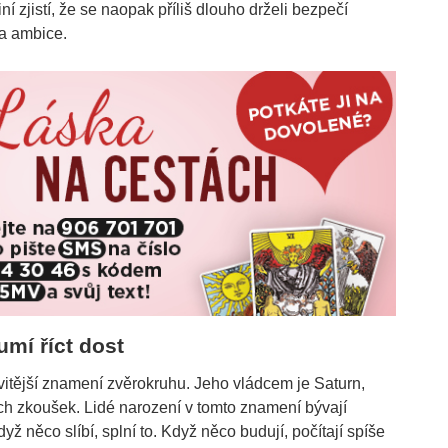
iní zjistí, že se naopak příliš dlouho drželi bezpečí
 a ambice.
umí říct dost
tější znamení zvěrokruhu. Jeho vládcem je Saturn,
ch zkoušek. Lidé narození v tomto znamení bývají
Když něco slíbí, splní to. Když něco budují, počítají spíše