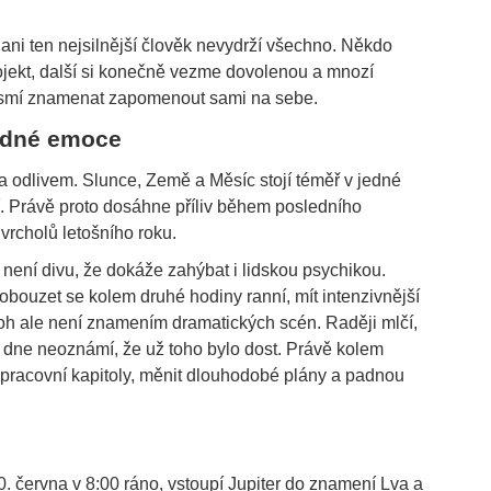
ni ten nejsilnější člověk nevydrží všechno. Někdo
ojekt, další si konečně vezme dovolenou a mnozí
esmí znamenat zapomenout sami na sebe.
lidné emoce
a odlivem. Slunce, Země a Měsíc stojí téměř v jedné
ají. Právě proto dosáhne příliv během posledního
rcholů letošního roku.
ení divu, že dokáže zahýbat i lidskou psychikou.
probouzet se kolem druhé hodiny ranní, mít intenzivnější
roh ale není znamením dramatických scén. Raději mlčí,
 dne neoznámí, že už toho bylo dost. Právě kolem
 pracovní kapitoly, měnit dlouhodobé plány a padnou
0. června v 8:00 ráno, vstoupí Jupiter do znamení Lva a