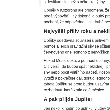
s desítkami let než s několika týdny.
Úplněk v Kozorohu ale připomene, že a
podá výpověď, jiný dokončí dlouhý pr
pochopí, že odpovědnost za druhé n
Nejvyšší příliv roku a nek
Úplňky odedávna souvisejí s přílivem 
přímce a jejich gravitační síly se sčít
červnového dne jednoho z nejvyšších v
Pokud Měsíc dokáže pohnout oceány, n
Citlivější lidé budou spát neklidněji, 
sny nebo pocit vnitřního napětí. Kozo
vydrží a pokračuje dál, dokud jednoho
tohoto úplňku se proto budou uzavírat
rozhodnutí, která zrála celé měsíce.
A pak přijde Jupiter
Jen několik hodin po úplňku, v úterý 3