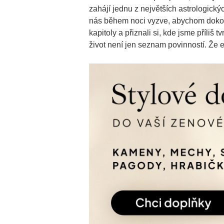
zahájí jednu z největších astrologický
nás během noci vyzve, abychom dokončil
kapitoly a přiznali si, kde jsme příliš
život není jen seznam povinností. Že exi