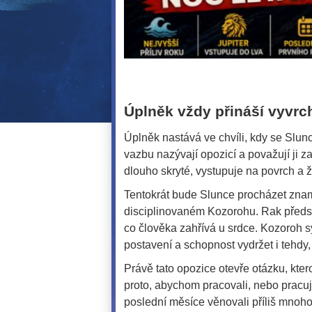
Úplněk vždy přináší vyvrc
Úplněk nastává ve chvíli, kdy se Slunc
vazbu nazývají opozicí a považují ji z
dlouho skryté, vystupuje na povrch a ž
Tentokrát bude Slunce procházet zna
disciplinovaném Kozorohu. Rak předst
co člověka zahřívá u srdce. Kozoroh s
postavení a schopnost vydržet i tehdy,
Právě tato opozice otevře otázku, kte
proto, abychom pracovali, nebo pracu
poslední měsíce věnovali příliš mnoh