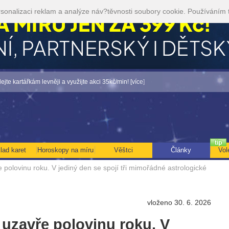
sonalizaci reklam a analýze náv?těvnosti soubory cookie. Používáním 
 levněji a využijte akci 35kč/min! [více]
• TAROT NA SRPEN ZA 49,-KČ... [více]
lad karet
Horoskopy na míru
Věštci
Články
Vol
polovinu roku. V jediný den se spojí tři mimořádné astrologické
vloženo 30. 6. 2026
uzavře polovinu roku. V