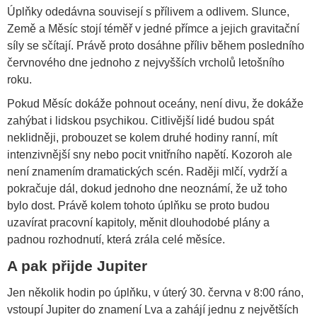
Úplňky odedávna souvisejí s přílivem a odlivem. Slunce,
Země a Měsíc stojí téměř v jedné přímce a jejich gravitační
síly se sčítají. Právě proto dosáhne příliv během posledního
červnového dne jednoho z nejvyšších vrcholů letošního
roku.
Pokud Měsíc dokáže pohnout oceány, není divu, že dokáže
zahýbat i lidskou psychikou. Citlivější lidé budou spát
neklidněji, probouzet se kolem druhé hodiny ranní, mít
intenzivnější sny nebo pocit vnitřního napětí. Kozoroh ale
není znamením dramatických scén. Raději mlčí, vydrží a
pokračuje dál, dokud jednoho dne neoznámí, že už toho
bylo dost. Právě kolem tohoto úplňku se proto budou
uzavírat pracovní kapitoly, měnit dlouhodobé plány a
padnou rozhodnutí, která zrála celé měsíce.
A pak přijde Jupiter
Jen několik hodin po úplňku, v úterý 30. června v 8:00 ráno,
vstoupí Jupiter do znamení Lva a zahájí jednu z největších