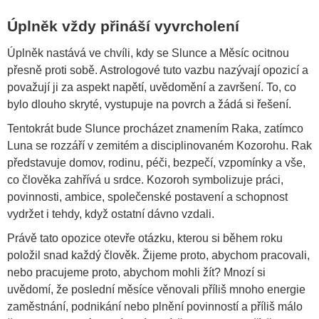
Úplněk vždy přináší vyvrcholení
Úplněk nastává ve chvíli, kdy se Slunce a Měsíc ocitnou
přesně proti sobě. Astrologové tuto vazbu nazývají opozicí a
považují ji za aspekt napětí, uvědomění a završení. To, co
bylo dlouho skryté, vystupuje na povrch a žádá si řešení.
Tentokrát bude Slunce procházet znamením Raka, zatímco
Luna se rozzáří v zemitém a disciplinovaném Kozorohu. Rak
představuje domov, rodinu, péči, bezpečí, vzpomínky a vše,
co člověka zahřívá u srdce. Kozoroh symbolizuje práci,
povinnosti, ambice, společenské postavení a schopnost
vydržet i tehdy, když ostatní dávno vzdali.
Právě tato opozice otevře otázku, kterou si během roku
položil snad každý člověk. Žijeme proto, abychom pracovali,
nebo pracujeme proto, abychom mohli žít? Mnozí si
uvědomí, že poslední měsíce věnovali příliš mnoho energie
zaměstnání, podnikání nebo plnění povinností a příliš málo