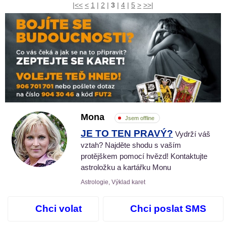
|<<
<
1
|
2
|
3
|
4
|
5
>
>>|
Mona
Jsem offline
JE TO TEN PRAVÝ?
Vydrží váš
vztah? Najděte shodu s vaším
protějškem pomocí hvězd! Kontaktujte
astroložku a kartářku Monu
Astrologie, Výklad karet
Chci volat
Chci poslat SMS