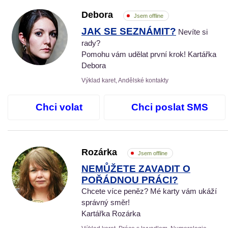
Debora
Jsem offline
JAK SE SEZNÁMIT?
Nevíte si
rady?
Pomohu vám udělat první krok! Kartářka
Debora
Výklad karet, Andělské kontakty
Chci volat
Chci poslat SMS
Rozárka
Jsem offline
NEMŮŽETE ZAVADIT O
POŘÁDNOU PRÁCI?
Chcete více peněz? Mé karty vám ukáží
správný směr!
Kartářka Rozárka