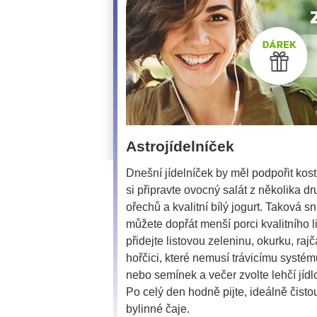
Astrojídelníček
Dnešní jídelníček by měl podpořit kos
si připravte ovocný salát z několika d
ořechů a kvalitní bílý jogurt. Taková s
můžete dopřát menší porci kvalitního
přidejte listovou zeleninu, okurku, raj
hořčici, které nemusí trávicímu systé
nebo semínek a večer zvolte lehčí jídl
Po celý den hodně pijte, ideálně čist
bylinné čaje.