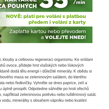
ti, klouby a celkovou regeneraci organismu. Ke snídani
ruhů ovoce, přidejte hrst vlašských nebo lískových
nídaně dodá tělu energii i důležité minerály. K obědu si
 libového masa se zeleninovým salátem, do kterého
čata nebo ředkvičky. Vyhněte se dnes paprice, zelí a
mu úplně prospět. Odpoledne sáhněte po hrsti ořechů
o, například zeleninovou polévku nebo luštěninový salát.
ou vodu, minerálky s obsahem vápníku nebo kvalitní