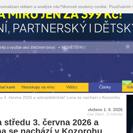
sonalizaci reklam a analýze náv?těvnosti soubory cookie. Používáním 
ijte akci 35kč/min! [více]
• NEJVĚTŠÍ ROČNÍ HOROSKOP NA ROK 2026...[více]
lad karet
Horoskopy na míru
Věštci
Články
Vol
u 3. června 2026 a astrojídelníček! Luna se nachází v Kozorohu
vloženo 1. 6. 2026
čas čtení: 2 minuty
 středu 3. června 2026 a
una se nachází v Kozorohu