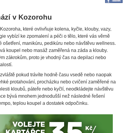
hází v Kozorohu
ozoroha, které ovlivňuje kolena, kyčle, klouby, vazy,
ie vybízí ke zpomalení a péči o tělo, které vás věrně
é ošetření, manikúru, pedikúru nebo návštěvu wellness.
ová koupel nebo masáž zaměřená na záda a klouby.
m zákrokům, proto je vhodný čas na depilaci nebo
lostí.
zvláště pokud trávíte hodně času vsedě nebo naopak
i lehké protahování, procházku nebo cvičení zaměřené na
olesti kloubů, páteře nebo kyčlí, neodkládejte návštěvu
ence bývá mnohem jednodušší než následné řešení
tempo, teplou koupel a dostatek odpočinku.