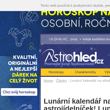
Tento web používá k poskytování služeb, per
[více]
• TAROT NA SRPEN ZA 49,-KČ... [více]
• Volejte kartářkám levněji a využ
Horoskopy
Charakteristiky
Výk
Home
-
Články
- Lunární kalendář na střed
Lunární kalendář na
astrojídelníček! L