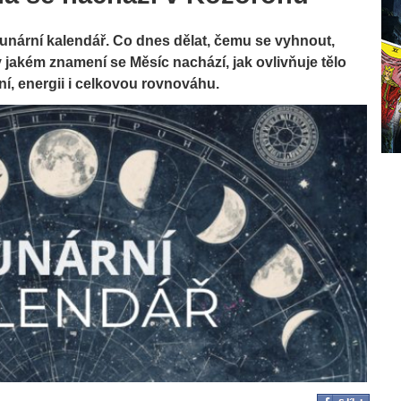
 Lunární kalendář. Co dnes dělat, čemu se vyhnout,
 v jakém znamení se Měsíc nachází, jak ovlivňuje tělo
ní, energii i celkovou rovnováhu.