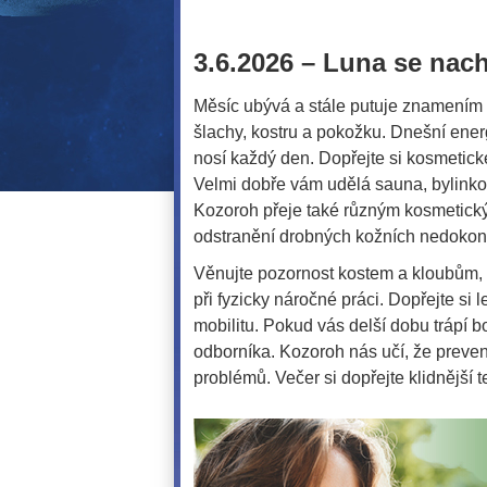
3.6.2026 – Luna se nac
Měsíc ubývá a stále putuje znamením K
šlachy, kostru a pokožku. Dnešní energ
nosí každý den. Dopřejte si kosmetick
Velmi dobře vám udělá sauna, bylink
Kozoroh přeje také různým kosmetický
odstranění drobných kožních nedokona
Věnujte pozornost kostem a kloubům, 
při fyzicky náročné práci. Dopřejte s
mobilitu. Pokud vás delší dobu trápí b
odborníka. Kozoroh nás učí, že prev
problémů. Večer si dopřejte klidnější 