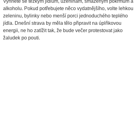
Vyhněte se těžkým jídlům, uzeninám, smaženým pokrmům a
alkoholu. Pokud potřebujete něco vydatnějšího, volte lehkou
zeleninu, bylinky nebo menší porci jednoduchého teplého
jídla. Dnešní strava by měla tělo připravit na úplňkovou
energii, ne ho zatížit tak, že bude večer protestovat jako
žaludek po pouti.