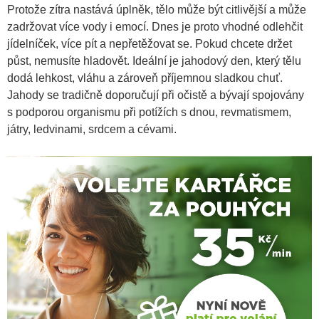
Protože zítra nastává úplněk, tělo může být citlivější a může
zadržovat více vody i emocí. Dnes je proto vhodné odlehčit
jídelníček, více pít a nepřetěžovat se. Pokud chcete držet
půst, nemusíte hladovět. Ideální je jahodový den, který tělu
dodá lehkost, vláhu a zároveň příjemnou sladkou chuť.
Jahody se tradičně doporučují při očistě a bývají spojovány
s podporou organismu při potížích s dnou, revmatismem,
játry, ledvinami, srdcem a cévami.