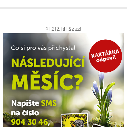
1
|
2
|
3
|
4
|
5
>
>>|