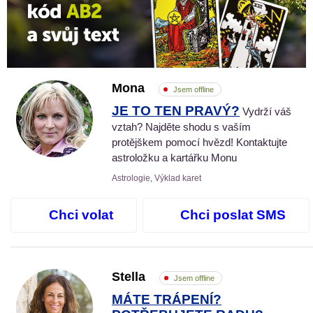
Mona
Jsem offline
JE TO TEN PRAVÝ?
Vydrží váš
vztah? Najděte shodu s vaším
protějškem pomocí hvězd! Kontaktujte
astroložku a kartářku Monu
Astrologie, Výklad karet
Chci volat
Chci poslat SMS
Stella
Jsem offline
MÁTE TRÁPENÍ?