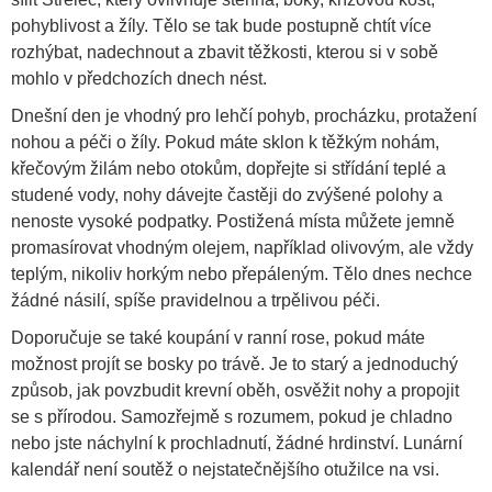
pohyblivost a žíly. Tělo se tak bude postupně chtít více
rozhýbat, nadechnout a zbavit těžkosti, kterou si v sobě
mohlo v předchozích dnech nést.
Dnešní den je vhodný pro lehčí pohyb, procházku, protažení
nohou a péči o žíly. Pokud máte sklon k těžkým nohám,
křečovým žilám nebo otokům, dopřejte si střídání teplé a
studené vody, nohy dávejte častěji do zvýšené polohy a
nenoste vysoké podpatky. Postižená místa můžete jemně
promasírovat vhodným olejem, například olivovým, ale vždy
teplým, nikoliv horkým nebo přepáleným. Tělo dnes nechce
žádné násilí, spíše pravidelnou a trpělivou péči.
Doporučuje se také koupání v ranní rose, pokud máte
možnost projít se bosky po trávě. Je to starý a jednoduchý
způsob, jak povzbudit krevní oběh, osvěžit nohy a propojit
se s přírodou. Samozřejmě s rozumem, pokud je chladno
nebo jste náchylní k prochladnutí, žádné hrdinství. Lunární
kalendář není soutěž o nejstatečnějšího otužilce na vsi.