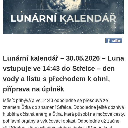
Lunární kalendář – 30.05.2026 – Luna
vstupuje ve 14:43 do Střelce – den
vody a listu s přechodem k ohni,
příprava na úplněk
Měsíc přibývá a ve 14:43 odpoledne se přesouvá ze
znamení Štíra do znamení Střelce. Dopoledne ještě doznívá
hlubší a očistná energie Štíra, která působí na močové cesty,
pohlavní orgány a vylučovací oblast. Odpoledne už začne
sílit Střelec, který ovlivňuje stehna, boky, křížovou kost,