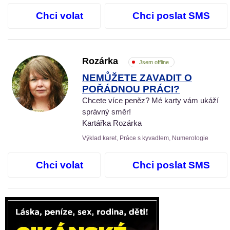
Chci volat
Chci poslat SMS
Rozárka
Jsem offline
NEMŮŽETE ZAVADIT O
POŘÁDNOU PRÁCI?
Chcete více peněz? Mé karty vám ukáží
správný směr!
Kartářka Rozárka
Výklad karet, Práce s kyvadlem, Numerologie
Chci volat
Chci poslat SMS