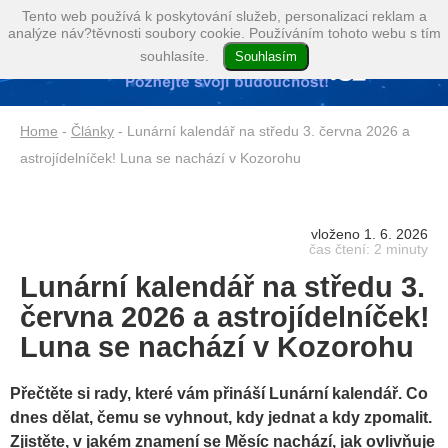
Tento web používá k poskytování služeb, personalizaci reklam a
analýze náv?těvnosti soubory cookie. Používáním tohoto webu s tím
souhlasíte.
Home
-
Články
- Lunární kalendář na středu 3. června 2026 a
astrojídelníček! Luna se nachází v Kozorohu
vloženo 1. 6. 2026
čas čtení: 2 minuty
Lunární kalendář na středu 3.
června 2026 a astrojídelníček!
Luna se nachází v Kozorohu
Přečtěte si rady, které vám přináší Lunární kalendář. Co
dnes dělat, čemu se vyhnout, kdy jednat a kdy zpomalit.
Zjistěte, v jakém znamení se Měsíc nachází, jak ovlivňuje