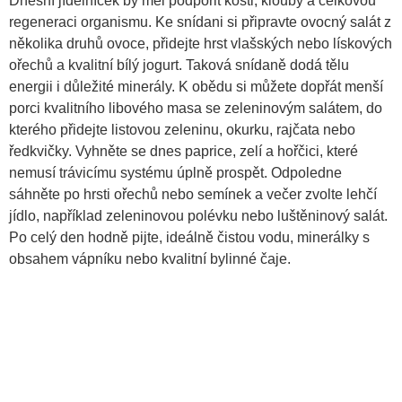
Dnešní jídelníček by měl podpořit kosti, klouby a celkovou
regeneraci organismu. Ke snídani si připravte ovocný salát z
několika druhů ovoce, přidejte hrst vlašských nebo lískových
ořechů a kvalitní bílý jogurt. Taková snídaně dodá tělu
energii i důležité minerály. K obědu si můžete dopřát menší
porci kvalitního libového masa se zeleninovým salátem, do
kterého přidejte listovou zeleninu, okurku, rajčata nebo
ředkvičky. Vyhněte se dnes paprice, zelí a hořčici, které
nemusí trávicímu systému úplně prospět. Odpoledne
sáhněte po hrsti ořechů nebo semínek a večer zvolte lehčí
jídlo, například zeleninovou polévku nebo luštěninový salát.
Po celý den hodně pijte, ideálně čistou vodu, minerálky s
obsahem vápníku nebo kvalitní bylinné čaje.