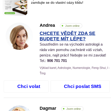
zamilujte se do vlastní oázy klidu!
Andrea
Jsem online
CHCETE VĚDĚT ZDA SE
BUDETE MÍT LÉPE?
Soustředím se na východní astrologii a
ráda vám pomohu zachránit váš vztah,
peníze, najít práci! Nebojte se mi zavolat!
Tel.:
906 701 701
Výklad karet, Astrologie, Numerologie, Feng-Shui, I -
Ťing
Chci volat
Chci poslat SMS
Dagmar
Jsem online