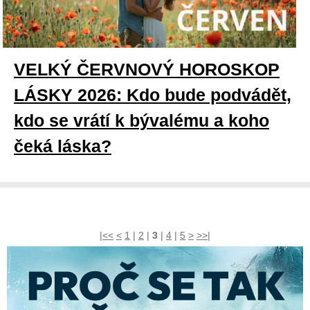
VELKÝ ČERVNOVÝ HOROSKOP
LÁSKY 2026: Kdo bude podvádět,
kdo se vrátí k bývalému a koho
čeká láska?
|<<
<
1
|
2
|
3
|
4
|
5
>
>>|