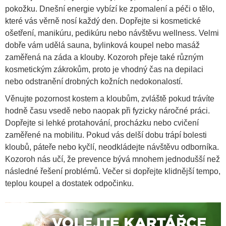
pokožku. Dnešní energie vybízí ke zpomalení a péči o tělo,
které vás věrně nosí každý den. Dopřejte si kosmetické
ošetření, manikúru, pedikúru nebo návštěvu wellness. Velmi
dobře vám udělá sauna, bylinková koupel nebo masáž
zaměřená na záda a klouby. Kozoroh přeje také různým
kosmetickým zákrokům, proto je vhodný čas na depilaci
nebo odstranění drobných kožních nedokonalostí.
Věnujte pozornost kostem a kloubům, zvláště pokud trávíte
hodně času vsedě nebo naopak při fyzicky náročné práci.
Dopřejte si lehké protahování, procházku nebo cvičení
zaměřené na mobilitu. Pokud vás delší dobu trápí bolesti
kloubů, páteře nebo kyčlí, neodkládejte návštěvu odborníka.
Kozoroh nás učí, že prevence bývá mnohem jednodušší než
následné řešení problémů. Večer si dopřejte klidnější tempo,
teplou koupel a dostatek odpočinku.