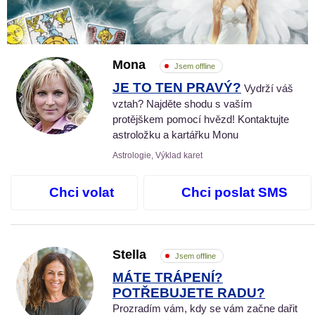
Mona
Jsem offline
JE TO TEN PRAVÝ?
Vydrží váš
vztah? Najděte shodu s vaším
protějškem pomocí hvězd! Kontaktujte
astroložku a kartářku Monu
Astrologie, Výklad karet
Chci volat
Chci poslat SMS
Stella
Jsem offline
MÁTE TRÁPENÍ?
POTŘEBUJETE RADU?
Prozradím vám, kdy se vám začne dařit