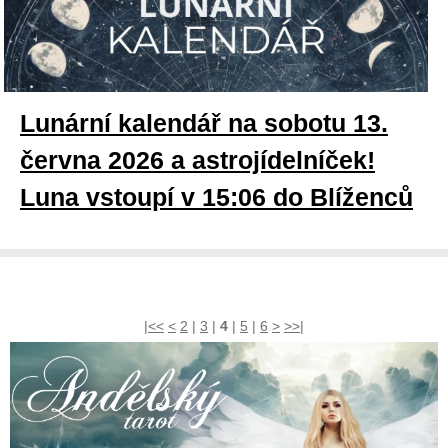
Lunární kalendář na sobotu 13.
června 2026 a astrojídelníček!
Luna vstoupí v 15:06 do Blíženců
|<<
<
2
|
3
|
4
|
5
|
6
>
>>|