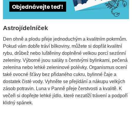
Astrojídelníček
Den ohně a plodu přeje jednoduchým a kvalitním pokrmům.
Pokud vám dobře tráví bílkoviny, můžete si dopřát kvalitní
rybu, drůbež nebo luštěniny doplněné velkou porcí sezónní
zeleniny. Výborné jsou saláty s čerstvými bylinkami, pečená
zelenina nebo lehké zeleninové polévky. Organismus ocení
také ovocné šťávy bez přidaného cukru, bylinné čaje a
dostatek čisté vody. Vyhněte se přejídání a nákupu velkých
zásob potravin. Luna v Panně přeje čerstvosti a kvalitě. K
večeři si dopřejte lehké jídlo, které nezatíží trávení a podpoří
klidný spánek.