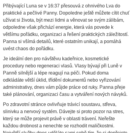
Přibývající Luna se v 16:37 přesouvá z ohnivého Lva do
praktické a pečlivé Panny. Dopoledne ještě můžete cítit chuť
užívat si života, být mezi lidmi a věnovat se svým zálibám,
odpoledne však přichází energie, která vás povede k
většímu pořádku, organizaci a řešení praktických záležitostí.
Panna si všímá detailů, které ostatním unikají, a pomáhá
uvést chaos do pořádku.
Je ideální den pro návštěvu kadeřnice, kosmetické
procedury nebo regeneraci vlasů. Vlasy bývají při Luně v
Panně silnější a lépe reagují na péči. Pokud doma
odkládáte větší úklid, třídění dokumentů nebo vyřizování
administrativy, dnes vám půjde práce od ruky. Panna přeje
také plánování, organizaci času a vytváření nových návyků.
Po zdravotní stránce ovlivňuje trávicí soustavu, střeva,
slinivku a nervový systém. Dávejte si proto pozor na stres,
který se může projevit právě v oblasti trávení. Neřešte
každou drobnost a nenechte se rozhodit maličkostmi.
Největší službu dnes uděláte sami sobě tím, že si dopřejete