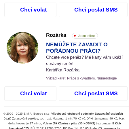
Chci volat
Chci poslat SMS
Rozárka
Jsem offline
NEMŮŽETE ZAVADIT O
POŘÁDNOU PRÁCI?
Chcete více peněz? Mé karty vám ukáží
správný směr!
Kartářka Rozárka
Výklad karet, Práce s kyvadlem, Numerologie
Chci volat
Chci poslat SMS
© 2009 - 2025 E.M.A. Europe s.r.o.
Všeobecné obchodní podmínky
Zpracování osobních
údajů
Zpracování cookies
, tech. zaj. Materna, 1 min/70 Kč vč. DPH, 1sms/max. 46 Kč, Max.
délka hovoru je 17 minut,
Volejte (49 Kč/min) a pište (30 Kč/SMS) bez omezení! Klub
Horoskop2025
, BÚ: 2109191786/2700, PO Box 14, 110 05 Praha 05,
www.ema.bz