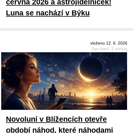
června 2026 a astrojídelníček!
Luna se nachází v Býku
vloženo 12. 6. 2026
čas čtení: 2 minuty
Novoluní v Blížencích otevře
období náhod, které náhodami