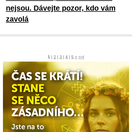
nejsou. Dávejte pozor, kdo vám
zavolá
1
|
2
|
3
|
4
|
5
>
>>|