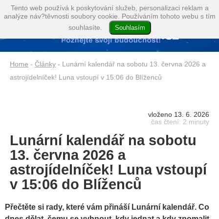
Tento web používá k poskytování služeb, personalizaci reklam a
analýze náv?těvnosti soubory cookie. Používáním tohoto webu s tím
souhlasíte.
Home
-
Články
- Lunární kalendář na sobotu 13. června 2026 a
astrojídelníček! Luna vstoupí v 15:06 do Blíženců
vloženo 13. 6. 2026
čas čtení: 2 minuty
Lunární kalendář na sobotu
13. června 2026 a
astrojídelníček! Luna vstoupí
v 15:06 do Blíženců
Přečtěte si rady, které vám přináší Lunární kalendář. Co
dnes dělat, čemu se vyhnout, kdy jednat a kdy zpomalit.