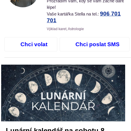
Prozradím vám, kdy se vám začne dařit
lépe!
906 701
Vaše kartářka Stella na tel.:
701
Výklad karet, Astrologie
Chci volat
Chci poslat SMS
Lunární kalendář na sobotu 8.