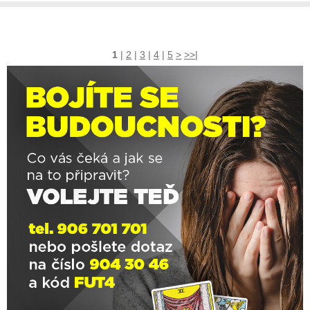
1
|
2
|
3
|
4
|
5
>
>>|