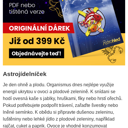
Astrojídelníček
Je den ohně a plodu. Organismus dnes nejlépe využije
energii ukrytou v ovoci a plodové zelenině. K snídani se
hodí ovesná kaše s jablky, hruškami, fíky nebo hrstí ořechů.
Pokud potřebujete podpořit trávení, zařaďte švestky nebo
lněné semínko. K obědu si připravte dušenou zeleninu,
luštěniny nebo lehké jídlo z plodové zeleniny, například
rajčat, cuket a paprik. Ovoce je vhodné konzumovat