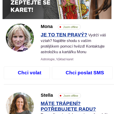
Mona
Jsem offline
JE TO TEN PRAVÝ?
Vydrží váš
vztah? Najděte shodu s vaším
protějškem pomocí hvězd! Kontaktujte
astroložku a kartářku Monu
Astrologie, Výklad karet
Chci volat
Chci poslat SMS
Stella
Jsem offline
MÁTE TRÁPENÍ?
POTŘEBUJETE RADU?