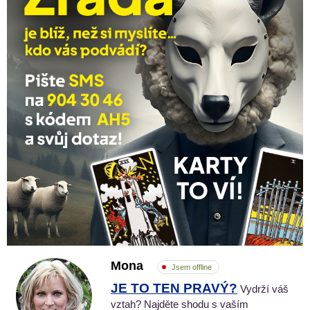
Mona
Jsem offline
JE TO TEN PRAVÝ?
Vydrží váš
vztah? Najděte shodu s vaším