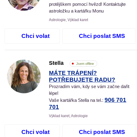
protějškem pomocí hvězd! Kontaktujte
astroložku a kartářku Monu
Astrologie, Výklad karet
Chci volat
Chci poslat SMS
Stella
Jsem offline
MÁTE TRÁPENÍ?
POTŘEBUJETE RADU?
Prozradím vám, kdy se vám začne dařit
lépe!
906 701
Vaše kartářka Stella na tel.:
701
Výklad karet, Astrologie
Chci volat
Chci poslat SMS