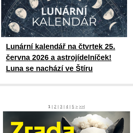
Lunární kalendář na čtvrtek 25.
června 2026 a astrojídelníček!
Luna se nachází ve Štíru
1
|
2
|
3
|
4
|
5
>
>>|