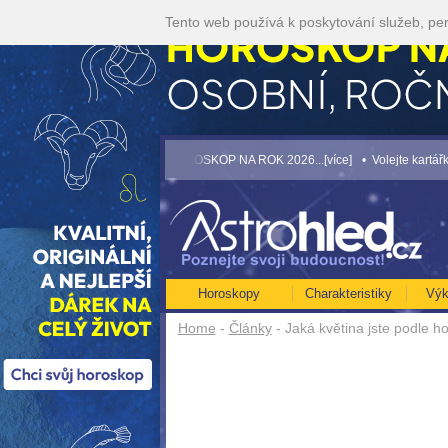
Tento web používá k poskytování služeb, per
JVĚTŠÍ ROČNÍ HOROSKOP NA ROK 2026...[více]
• Volejte kartářkám levněji a vyu
Horoskopy
Charakteristiky
Výk
Home
-
Články
- Jaká květina jste podle 