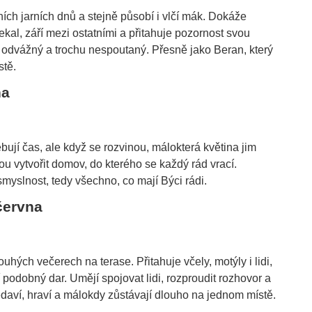
ních jarních dnů a stejně působí i vlčí mák. Dokáže
ekal, září mezi ostatními a přitahuje pozornost svou
 odvážný a trochu nespoutaný. Přesně jako Beran, který
stě.
na
ují čas, ale když se rozvinou, málokterá květina jim
ou vytvořit domov, do kterého se každý rád vrací.
smyslnost, tedy všechno, co mají Býci rádi.
 června
uhých večerech na terase. Přitahuje včely, motýly i lidi,
jí podobný dar. Umějí spojovat lidi, rozproudit rozhovor a
ědaví, hraví a málokdy zůstávají dlouho na jednom místě.