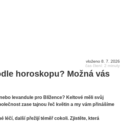
vloženo 8. 7. 2026
čas čtení: 2 minuty
podle horoskopu? Možná vás
nebo levandule pro Blížence? Keltové měli svůj
olečnost zase tajnou řeč květin a my vám přinášíme
 léčí, další přežijí téměř cokoli. Zjistěte, která