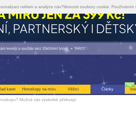
sonalizaci reklam a analýze náv?těvnosti soubory cookie. Používáním 
žijte akci 35kč/min! [více]
• TAROT NA SRPEN ZA 49,-KČ... [více]
• NEJVĚTŠÍ R
lad karet
Horoskopy na míru
Věštci
Články
Vol
horoskopu? Možná vás výsledek překvapí