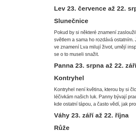
Lev 23. července až 22. sr
Slunečnice
Pokud by si některé znamení zasloužilo
světlem a sama ho rozdává ostatním. 
ve znamení Lva milují život, umějí insp
se o to museli snažit.
Panna 23. srpna až 22. zář
Kontryhel
Kontryhel není květina, kterou by si čl
léčivkám našich luk. Panny bývají pr
kde ostatní tápou, a často vědí, jak pr
Váhy 23. září až 22. října
Růže