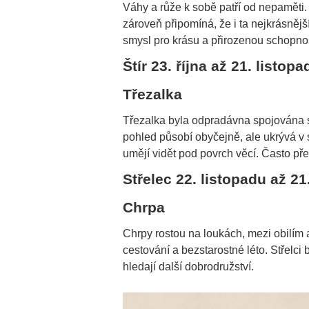
Váhy a růže k sobě patří od nepaměti
zároveň připomíná, že i ta nejkrásnějš
smysl pro krásu a přirozenou schopnost
Štír 23. října až 21. listopa
Třezalka
Třezalka byla odpradávna spojována s
pohled působí obyčejně, ale ukrývá v so
umějí vidět pod povrch věcí. Často přes
Střelec 22. listopadu až 21
Chrpa
Chrpy rostou na loukách, mezi obilím 
cestování a bezstarostné léto. Střelci 
hledají další dobrodružství.