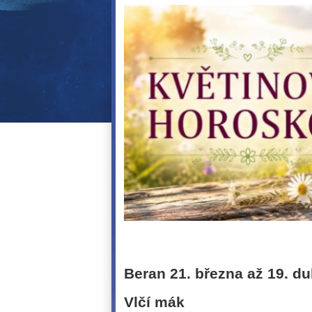
Beran 21. března až 19. d
Vlčí mák