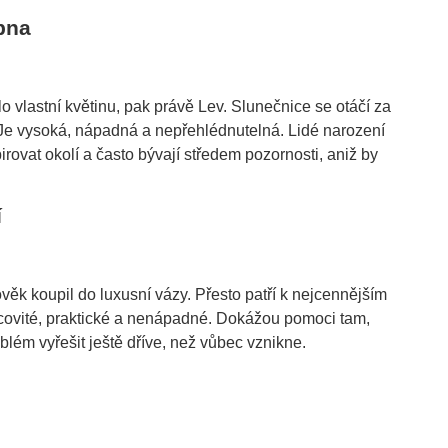
pna
 vlastní květinu, pak právě Lev. Slunečnice se otáčí za
Je vysoká, nápadná a nepřehlédnutelná. Lidé narození
irovat okolí a často bývají středem pozornosti, aniž by
í
ověk koupil do luxusní vázy. Přesto patří k nejcennějším
acovité, praktické a nenápadné. Dokážou pomoci tam,
oblém vyřešit ještě dříve, než vůbec vznikne.