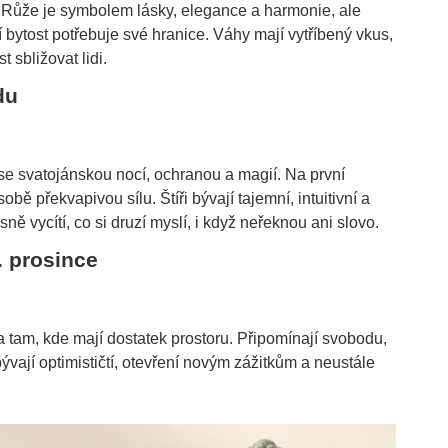
. Růže je symbolem lásky, elegance a harmonie, ale
í bytost potřebuje své hranice. Váhy mají vytříbený vkus,
 sbližovat lidi.
du
e svatojánskou nocí, ochranou a magií. Na první
bě překvapivou sílu. Štíři bývají tajemní, intuitivní a
ně vycítí, co si druzí myslí, i když neřeknou ani slovo.
. prosince
a tam, kde mají dostatek prostoru. Připomínají svobodu,
bývají optimističtí, otevření novým zážitkům a neustále