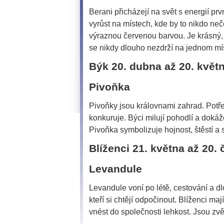
Berani přicházejí na svět s energií prv
vyrůst na místech, kde by to nikdo neč
výraznou červenou barvou. Je krásný,
se nikdy dlouho nezdrží na jednom mí
Býk 20. dubna až 20. květ
Pivoňka
Pivoňky jsou královnami zahrad. Potřeb
konkuruje. Býci milují pohodlí a dokáž
Pivoňka symbolizuje hojnost, štěstí a 
Blíženci 21. května až 20.
Levandule
Levandule voní po létě, cestování a dlo
kteří si chtějí odpočinout. Blíženci ma
vnést do společnosti lehkost. Jsou zv