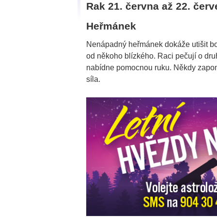
Rak 21. června až 22. čer
Heřmánek
Nenápadný heřmánek dokáže utišit boles
od někoho blízkého. Raci pečují o dru
nabídne pomocnou ruku. Někdy zapomín
síla.