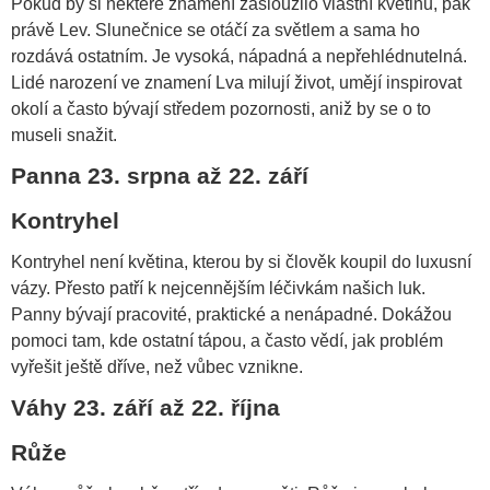
Pokud by si některé znamení zasloužilo vlastní květinu, pak
právě Lev. Slunečnice se otáčí za světlem a sama ho
rozdává ostatním. Je vysoká, nápadná a nepřehlédnutelná.
Lidé narození ve znamení Lva milují život, umějí inspirovat
okolí a často bývají středem pozornosti, aniž by se o to
museli snažit.
Panna 23. srpna až 22. září
Kontryhel
Kontryhel není květina, kterou by si člověk koupil do luxusní
vázy. Přesto patří k nejcennějším léčivkám našich luk.
Panny bývají pracovité, praktické a nenápadné. Dokážou
pomoci tam, kde ostatní tápou, a často vědí, jak problém
vyřešit ještě dříve, než vůbec vznikne.
Váhy 23. září až 22. října
Růže