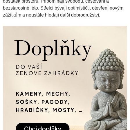
dostatek prostoru. Připomínají svobodu, cestování a
bezstarostné léto. Střelci bývají optimističtí, otevření novým
zážitkům a neustále hledají další dobrodružství.