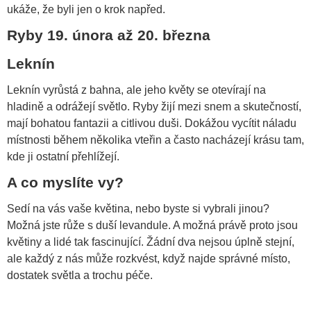
ukáže, že byli jen o krok napřed.
Ryby 19. února až 20. března
Leknín
Leknín vyrůstá z bahna, ale jeho květy se otevírají na
hladině a odrážejí světlo. Ryby žijí mezi snem a skutečností,
mají bohatou fantazii a citlivou duši. Dokážou vycítit náladu
místnosti během několika vteřin a často nacházejí krásu tam,
kde ji ostatní přehlížejí.
A co myslíte vy?
Sedí na vás vaše květina, nebo byste si vybrali jinou?
Možná jste růže s duší levandule. A možná právě proto jsou
květiny a lidé tak fascinující. Žádní dva nejsou úplně stejní,
ale každý z nás může rozkvést, když najde správné místo,
dostatek světla a trochu péče.