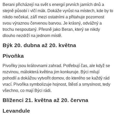
Berani přicházejí na svět s energií prvních jarních dnů a
stejně působí i vlčí mák. Dokáže vyrůst na místech, kde by to
nikdo nečekal, září mezi ostatními a přitahuje pozornost
svou výraznou červenou barvou. Je krásný, odvážný a
trochu nespoutaný. Přesně jako Beran, který se nikdy
dlouho nezdrží na jednom místě.
Býk 20. dubna až 20. května
Pivoňka
Pivoňky jsou královnami zahrad. Potřebují čas, ale když se
rozvinou, málokterá květina jim konkuruje. Býci milují
pohodlí a dokážou vytvořit domov, do kterého se každý rád
vrací. Pivoňka symbolizuje hojnost, štěstí a smyslnost, tedy
všechno, co mají Býci rádi.
Blíženci 21. května až 20. června
Levandule