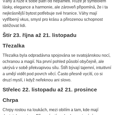
Váhy a růže k sobě patří od nepaměti. Růže je symbolem
lásky, elegance a harmonie, ale zároveň připomíná, že i ta
nejkrásnější bytost potřebuje své hranice. Váhy mají
vytříbený vkus, smysl pro krásu a přirozenou schopnost
sbližovat lidi.
Štír 23. října až 21. listopadu
Třezalka
Třezalka byla odpradávna spojována se svatojánskou nocí,
ochranou a magií. Na první pohled působí obyčejně, ale
ukrývá v sobě překvapivou sílu. Štíři bývají tajemní, intuitivní
a umějí vidět pod povrch věcí. Často přesně vycítí, co si
druzí myslí, i když neřeknou ani slovo.
Střelec 22. listopadu až 21. prosince
Chrpa
Chrpy rostou na loukách, mezi obilím a tam, kde mají