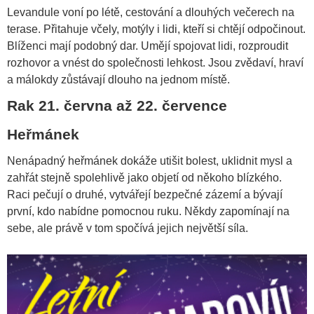
Levandule voní po létě, cestování a dlouhých večerech na
terase. Přitahuje včely, motýly i lidi, kteří si chtějí odpočinout.
Blíženci mají podobný dar. Umějí spojovat lidi, rozproudit
rozhovor a vnést do společnosti lehkost. Jsou zvědaví, hraví
a málokdy zůstávají dlouho na jednom místě.
Rak 21. června až 22. července
Heřmánek
Nenápadný heřmánek dokáže utišit bolest, uklidnit mysl a
zahřát stejně spolehlivě jako objetí od někoho blízkého.
Raci pečují o druhé, vytvářejí bezpečné zázemí a bývají
první, kdo nabídne pomocnou ruku. Někdy zapomínají na
sebe, ale právě v tom spočívá jejich největší síla.