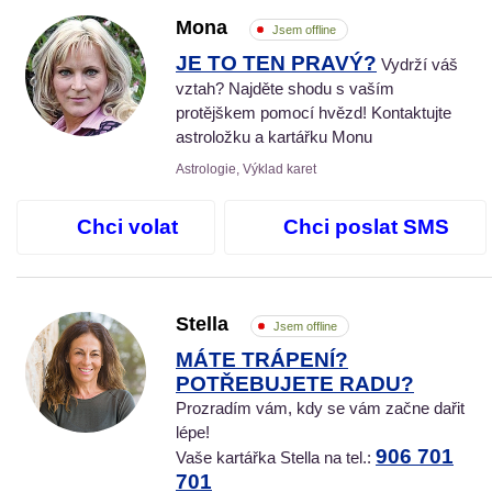
Mona
Jsem offline
JE TO TEN PRAVÝ?
Vydrží váš
vztah? Najděte shodu s vaším
protějškem pomocí hvězd! Kontaktujte
astroložku a kartářku Monu
Astrologie, Výklad karet
Chci volat
Chci poslat SMS
Stella
Jsem offline
MÁTE TRÁPENÍ?
POTŘEBUJETE RADU?
Prozradím vám, kdy se vám začne dařit
lépe!
906 701
Vaše kartářka Stella na tel.:
701