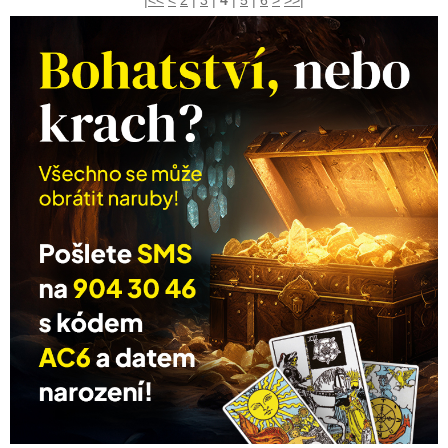
|<<
<
2
|
3
|
4
|
5
|
6
>
>>|