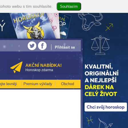
tohoto webu s tím souhlasíte.
NA SRPEN ZA 49,-KČ... [více]
• NEJVĚTŠÍ ROČNÍ HOROSKOP NA ROK 2026...[ví
Přihlásit se
AKČNÍ NABÍDKA!
Horoskop zdarma
ejte levněji
Premium výklady
Obchod