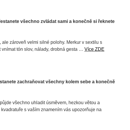
estanete všechno zvládat sami a konečně si řeknete
ale zároveň velmi silné polohy. Merkur v sextilu s
 vnímat tón slov, nálady, drobná gesta …
Více ZDE
estanete zachraňovat všechny kolem sebe a konečně
epůjde všechno uhladit úsměvem, hezkou větou a
v kvadratuře s vaším znamením vás upozorňuje na