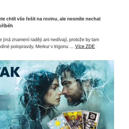
e chtít vše řešit na rovinu, ale nesmíte nechat
příběh
 jiná znamení raději ani nedívají, protože by tam
dlné polopravdy. Merkur v trigonu …
Více ZDE