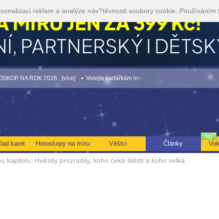
sonalizaci reklam a analýze náv?těvnosti soubory cookie. Používáním 
26...[více]
• Volejte kartářkám levněji a využijte akci 35kč/min! [více]
• TAROT 
lad karet
Horoskopy na míru
Věštci
Články
Vol
 kapitolu: Hvězdy prozradily, koho čeká štěstí a koho velká