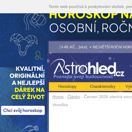
Tento web používá k poskytování služeb, per
• TAROT NA SRPEN ZA 49,-KČ... [více]
• NEJVĚTŠÍ ROČNÍ HOROSKOP NA ROK 20
Horoskopy
Charakteristiky
Výk
Home
-
Články
- Červen 2026 otevírá novou
zkouška