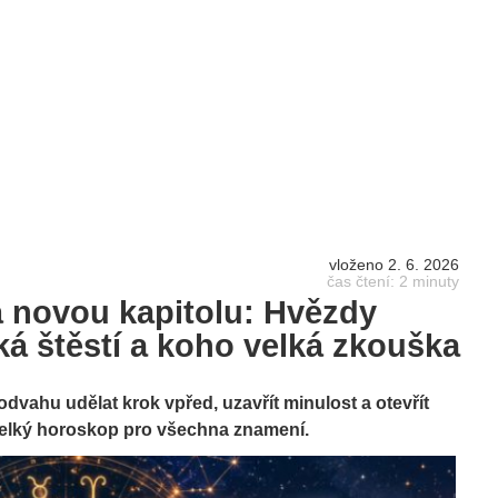
vloženo 2. 6. 2026
čas čtení: 2 minuty
á novou kapitolu: Hvězdy
ká štěstí a koho velká zkouška
odvahu udělat krok vpřed, uzavřít minulost a otevřít
elký horoskop pro všechna znamení.