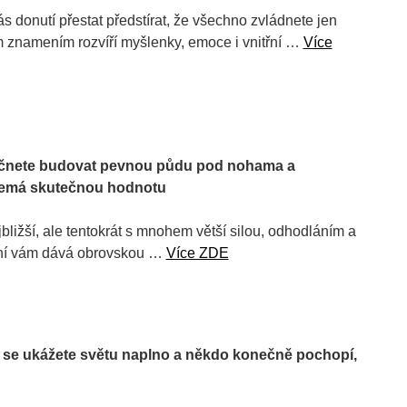
s donutí přestat předstírat, že všechno zvládnete jen
ím znamením rozvíří myšlenky, emoce i vnitřní …
Více
začnete budovat pevnou půdu pod nohama a
 nemá skutečnou hodnotu
bližší, ale tentokrát s mnohem větší silou, odhodláním a
mení vám dává obrovskou …
Více ZDE
y se ukážete světu naplno a někdo konečně pochopí,