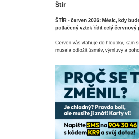
Štír
ŠTÍR - červen 2026: Měsíc, kdy budet
potlačený vztek řídit celý červnový 
Červen vás vtahuje do hloubky, kam se
musela odložit úsměv, výmluvy a poho