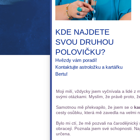
KDE NAJDETE
SVOU DRUHOU
POLOVIČKU?
Hvězdy vám poradí!
Kontaktujte astroložku a kartářku
Bertu!
Moji milí, vždycky jsem vyčnívala a lidé z
svými otázkami. Myslím, že právě proto, že
Samotnou mě překvapilo, že jsem se o
ka
cesty osůbku, která mě zavedla na velmi ne
Bylo mi ctí, že mě pozvali na čarodějnický
obracejí. Poznala jsem své schopnosti. Na
určena.