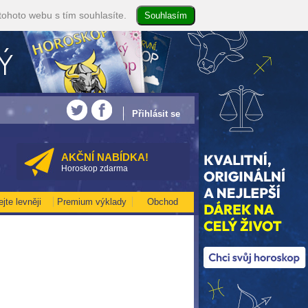
tohoto webu s tím souhlasíte.
NEJVĚTŠÍ ROČNÍ HOROSKOP NA ROK 2026...[více]
• Volejte kartářkám levněji a 
Přihlásit se
AKČNÍ NABÍDKA!
Horoskop zdarma
ejte levněji
Premium výklady
Obchod