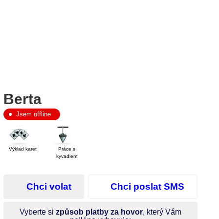
Berta
Jsem offline
Výklad karet
Práce s
kyvadlem
Chci volat
Chci poslat SMS
Vyberte si
způsob platby za hovor
, který Vám