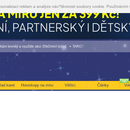
sonalizaci reklam a analýze náv?těvnosti soubory cookie. Používáním 
evněji a využijte akci 35kč/min! [více]
• TAROT NA SRPEN ZA 49,-KČ... [více]
• 
lad karet
Horoskopy na míru
Věštci
Články
Vol