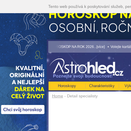
Tento web používá k poskytování služeb, per
íce]
• NEJVĚTŠÍ ROČNÍ HOROSKOP NA ROK 2026...[více]
• Volejte kartářkám l
Horoskopy
Charakteristiky
Výk
Home
- Detail specialisty