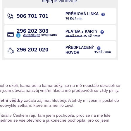
nejlépe vyhovuje:
PRÉMIOVÁ LINKA
906 701 701
70 Kč / min
296 202 303
PLATBA z KARTY
Autorizujte
svoji kartu
49 Kč / min
35 Kč / min
PŘEDPLACENÝ
296 202 020
HOVOR
35 Kč / min
 mého okolí, kamarádi a kamarádky, se na mě neustále obraceli se
 jsem dávala na svůj vnitřní hlas a mé předpovědi se vždy plnily.
retní věštby
začala zajímat hlouběji. A tehdy mi vesmír poslal do
obvyklé setkání, které mi změnilo život.
 rituál v Českém ráji. Tam jsem pochopila, proč se na mě lidé
jednou se vše otevřelo a já konečně pochopila, pro co jsem