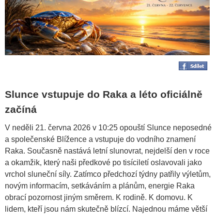
Slunce vstupuje do Raka a léto oficiálně
začíná
V neděli 21. června 2026 v 10:25 opouští Slunce neposedné
a společenské Blížence a vstupuje do vodního znamení
Raka. Současně nastává letní slunovrat, nejdelší den v roce
a okamžik, který naši předkové po tisíciletí oslavovali jako
vrchol sluneční síly. Zatímco předchozí týdny patřily výletům,
novým informacím, setkáváním a plánům, energie Raka
obrací pozornost jiným směrem. K rodině. K domovu. K
lidem, kteří jsou nám skutečně blízcí. Najednou máme větší