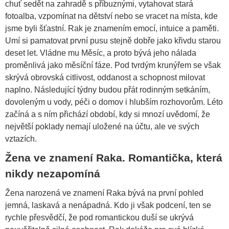
chuť sedět na zahradě s příbuznými, vytahovat stará
fotoalba, vzpomínat na dětství nebo se vracet na místa, kde
jsme byli šťastní. Rak je znamením emocí, intuice a paměti.
Umí si pamatovat první pusu stejně dobře jako křivdu starou
deset let. Vládne mu Měsíc, a proto bývá jeho nálada
proměnlivá jako měsíční fáze. Pod tvrdým krunýřem se však
skrývá obrovská citlivost, oddanost a schopnost milovat
naplno. Následující týdny budou přát rodinným setkáním,
dovoleným u vody, péči o domov i hlubším rozhovorům. Léto
začíná a s ním přichází období, kdy si mnozí uvědomí, že
největší poklady nemají uložené na účtu, ale ve svých
vztazích.
Žena ve znamení Raka. Romantička, která
nikdy nezapomíná
Žena narozená ve znamení Raka bývá na první pohled
jemná, laskavá a nenápadná. Kdo ji však podcení, ten se
rychle přesvědčí, že pod romantickou duší se ukrývá