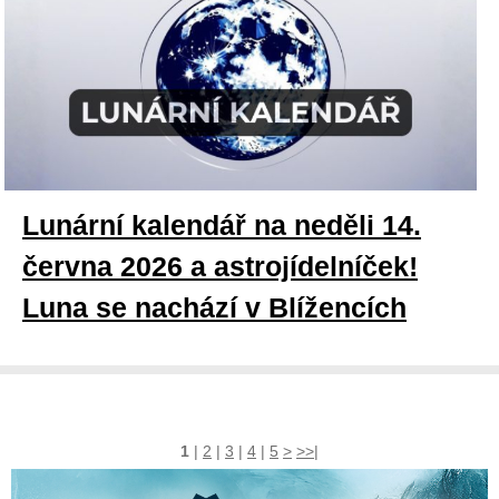
Lunární kalendář na neděli 14.
června 2026 a astrojídelníček!
Luna se nachází v Blížencích
1
|
2
|
3
|
4
|
5
>
>>|