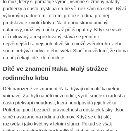
to muž, který si pamatuje výročí, všimne si změny nálady
partnerky a často myslí na druhé víc než sám na sebe. Bývá
výborným partnerem i otcem, protože rodina pro něj
představuje životní kotvu. Na druhou stranu umí být
náladový, urážlivý a někdy až příliš opatrný. Když se však
cítí milovaný a respektovaný, stává se jedním z
nejvěrnějších a nejspolehlivějších mužů zvěrokruhu. Jeho
snem nebývá obdiv celého světa. Stačí mu vědomí, že doma
na něj čekají lidé, které miluje.
Dítě ve znamení Raka. Malý strážce
rodinného krbu
Děti narozené ve znamení Raka bývají od malička velmi
vnímavé. Zachytí napětí mezi rodiči, vycítí smutek i radost a
často překvapí moudrostí, která neodpovídá jejich věku.
Potřebují pocit bezpečí, pravidelnost a dostatek lásky. Jsou
silně navázané na rodinu a domov. Když se cítí jistě,
rozkvétají jako květiny v letním slunci. Pokud se však
ocitnou v prostředí plném konfliktů, stahují se do sebe a