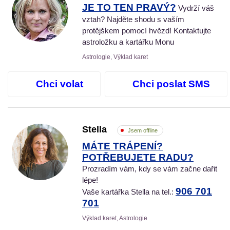
JE TO TEN PRAVÝ?
Vydrží váš
vztah? Najděte shodu s vaším
protějškem pomocí hvězd! Kontaktujte
astroložku a kartářku Monu
Astrologie, Výklad karet
Chci volat
Chci poslat SMS
Stella
Jsem offline
MÁTE TRÁPENÍ?
POTŘEBUJETE RADU?
Prozradím vám, kdy se vám začne dařit
lépe!
906 701
Vaše kartářka Stella na tel.:
701
Výklad karet, Astrologie