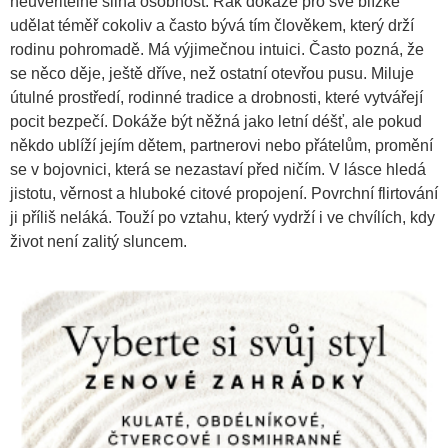
neuvěřitelně silná osobnost. Rak dokáže pro své blízké
udělat téměř cokoliv a často bývá tím člověkem, který drží
rodinu pohromadě. Má výjimečnou intuici. Často pozná, že
se něco děje, ještě dříve, než ostatní otevřou pusu. Miluje
útulné prostředí, rodinné tradice a drobnosti, které vytvářejí
pocit bezpečí. Dokáže být něžná jako letní déšť, ale pokud
někdo ublíží jejím dětem, partnerovi nebo přátelům, promění
se v bojovnici, která se nezastaví před ničím. V lásce hledá
jistotu, věrnost a hluboké citové propojení. Povrchní flirtování
ji příliš neláká. Touží po vztahu, který vydrží i ve chvílích, kdy
život není zalitý sluncem.