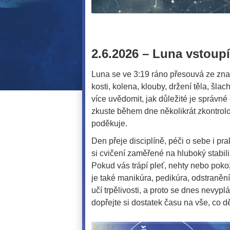
2.6.2026 – Luna vstoup
Luna se ve 3:19 ráno přesouvá ze zn
kosti, kolena, klouby, držení těla, šl
více uvědomit, jak důležité je správn
zkuste během dne několikrát zkontrolov
poděkuje.
Den přeje disciplíně, péči o sebe i pr
si cvičení zaměřené na hluboký stabili
Pokud vás trápí pleť, nehty nebo pok
je také manikúra, pedikúra, odstraněn
učí trpělivosti, a proto se dnes nevypl
dopřejte si dostatek času na vše, co dě