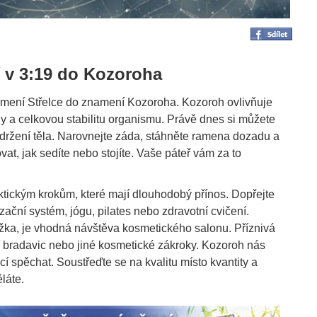
í v 3:19 do Kozoroha
amení Střelce do znamení Kozoroha. Kozoroh ovlivňuje
achy a celkovou stabilitu organismu. Právě dnes si můžete
é držení těla. Narovnejte záda, stáhněte ramena dozadu a
at, jak sedíte nebo stojíte. Vaše páteř vám za to
aktickým krokům, které mají dlouhodobý přínos. Dopřejte
zační systém, jógu, pilates nebo zdravotní cvičení.
ožka, je vhodná návštěva kosmetického salonu. Příznivá
í bradavic nebo jiné kosmetické zákroky. Kozoroh nás
ácí spěchat. Soustřeďte se na kvalitu místo kvantity a
láte.