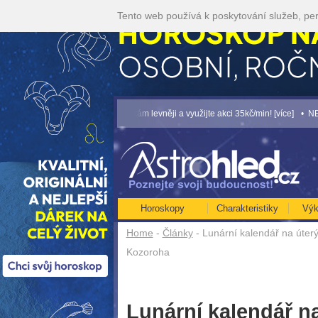
Tento web používá k poskytování služeb, per
.. [více]
• Volejte kartářkám levněji a využijte akci 35kč/min! [více]
• NEJVĚTŠÍ 
Horoskopy
Charakteristiky
Výk
Home
-
Články
- Lunární kalendář na úterý
Kozoroha
Lunární kalendář na