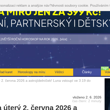
sonalizaci reklam a analýze náv?těvnosti soubory cookie. Používáním 
ROČNÍ HOROSKOP NA ROK 2026...[více]
• TAROT NA SRPEN ZA 49,-KČ... [více
lad karet
Horoskopy na míru
Věštci
Články
Vol
 2. června 2026 a astrojídelníček! Luna vstoupí ve 3:19 do
vloženo 2. 6. 2026
čas čtení: 2 minuty
 úterý 2. června 2026 a