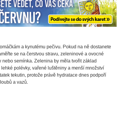
 omáčkám a kynutému pečivu. Pokud na ně dostanete
Zaměřte se na čerstvou stravu, zeleninové a ovocné
hy nebo semínka. Zelenina by měla tvořit základ
 lehké polévky, vařené luštěniny a menší množství
tatek tekutin, protože právě hydratace dnes podpoří
kloubů a vazů.