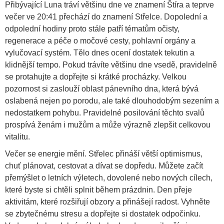
Přibývající Luna tráví většinu dne ve znamení Štíra a teprve
večer ve 20:41 přechází do znamení Střelce. Dopolední a
odpolední hodiny proto stále patří tématům očisty,
regenerace a péče o močové cesty, pohlavní orgány a
vylučovací systém. Tělo dnes ocení dostatek tekutin a
klidnější tempo. Pokud trávíte většinu dne vsedě, pravidelně
se protahujte a dopřejte si krátké procházky. Velkou
pozornost si zaslouží oblast pánevního dna, která bývá
oslabená nejen po porodu, ale také dlouhodobým sezením a
nedostatkem pohybu. Pravidelné posilování těchto svalů
prospívá ženám i mužům a může výrazně zlepšit celkovou
vitalitu.
Večer se energie mění. Střelec přináší větší optimismus,
chuť plánovat, cestovat a dívat se dopředu. Můžete začít
přemýšlet o letních výletech, dovolené nebo nových cílech,
které byste si chtěli splnit během prázdnin. Den přeje
aktivitám, které rozšiřují obzory a přinášejí radost. Vyhněte
se zbytečnému stresu a dopřejte si dostatek odpočinku.