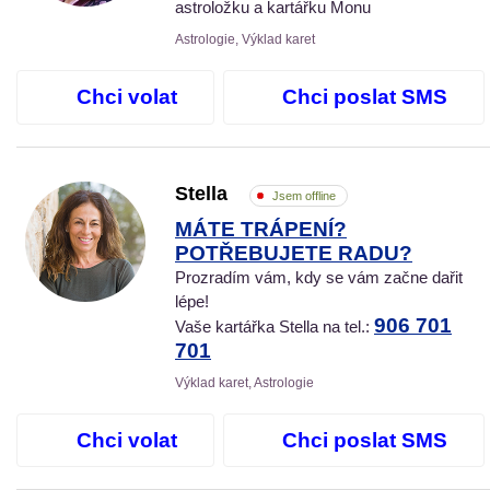
astroložku a kartářku Monu
Astrologie, Výklad karet
Chci volat
Chci poslat SMS
Stella
Jsem offline
MÁTE TRÁPENÍ?
POTŘEBUJETE RADU?
Prozradím vám, kdy se vám začne dařit
lépe!
906 701
Vaše kartářka Stella na tel.:
701
Výklad karet, Astrologie
Chci volat
Chci poslat SMS