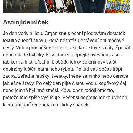
Astrojídelníček
Je den vody a listu. Organismus ocení především dostatek
tekutin a lehčí stravu, která nezatěžuje trávení ani močové
cesty. Velmi prospěšný je celer, okurka, listové saláty, špenát
nebo mladé bylinky. K snídani si dopřejte ovesnou kaši s
jablkem a hrstí ořechů, k obědu lehký zeleninový salát
doplněný luštěninami nebo rybou. Pokud vás občas trápí
zácpa, zařaďte hrušky, švestky, lněné semínko nebo čerstvé
jablečné šťávy. Po celý den pijte čistou vodu, kopřivový čaj
nebo jemné bylinné směsi. Kávu dnes raději omezte,
protože tělo spíše vysušuje. Večer si dopřejte lehkou večeři,
která podpoří regeneraci a klidný spánek.