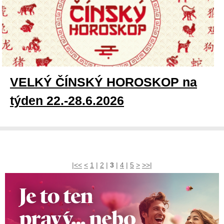
VELKÝ ČÍNSKÝ HOROSKOP na
týden 22.-28.6.2026
|<<
<
1
|
2
|
3
|
4
|
5
>
>>|