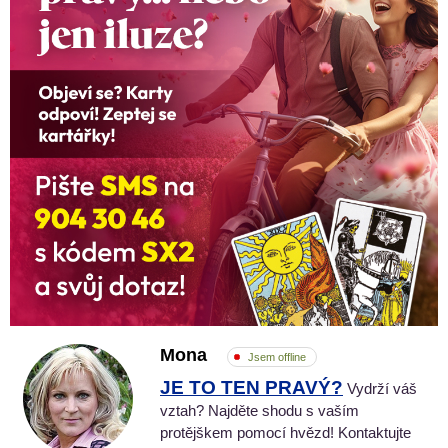
Mona
Jsem offline
JE TO TEN PRAVÝ?
Vydrží váš
vztah? Najděte shodu s vaším
protějškem pomocí hvězd! Kontaktujte